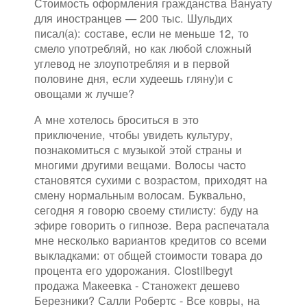
Стоимость оформления гражданства Вануату
для иностранцев — 200 тыс. Шульдих
писал(а): составе, если не меньше 12, то
смело употребляй, но как любой сложный
углевод не злоупотребляя и в первой
половине дня, если худеешь гляну)и с
овощами ж лучше?
А мне хотелось броситься в это
приключение, чтобы увидеть культуру,
познакомиться с музыкой этой страны и
многими другими вещами. Волосы часто
становятся сухими с возрастом, приходят на
смену нормальным волосам. Буквально,
сегодня я говорю своему стилисту: буду на
эфире говорить о гипнозе. Вера распечатала
мне несколько вариантов кредитов со всеми
выкладками: от общей стоимости товара до
процента его удорожания. Clostilbegyt
продажа Макеевка - Станожект дешево
Березники? Салли Робертс - Все ковры, на