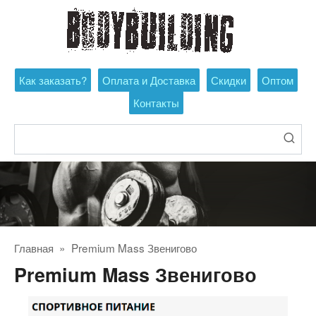
Перейти
к
контенту
Как заказать?
Оплата и Доставка
Скидки
Оптом
Контакты
Поиск:
Главная
»
Premium Mass Звенигово
Premium Mass Звенигово