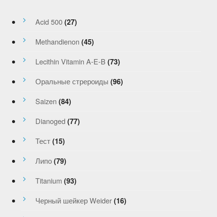
Acid 500
(27)
Methandienon
(45)
Lecithin Vitamin A-E-B
(73)
Оральные стрероиды
(96)
Saizen
(84)
Dianoged
(77)
Тест
(15)
Липо
(79)
Titanium
(93)
Черный шейкер Weider
(16)