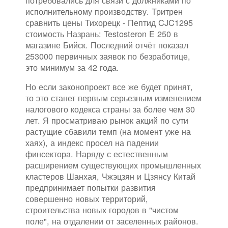
потребовались для связи с должниками по
исполнительному производству. Тритрен
сравнить цены Тихорецк - Пептид CJC1295
стоимость Назрань: Testosteron E 250 в
магазине Бийск. Последний отчёт показал
253000 первичных заявок по безработице,
это минимум за 42 года.
Но если законопроект все же будет принят,
то это станет первым серьезным изменением
налогового кодекса страны за более чем 30
лет. Я просматриваю рынок акций по сути
растущие сбавили темп (на момент уже на
хаях), а индекс просел на падении
финсектора. Наряду с естественным
расширением существующих промышленных
кластеров Шанхая, Чжэцзян и Цзянсу Китай
предпринимает попытки развития
совершенно новых территорий,
строительства новых городов в "чистом
поле", на отдалении от заселенных районов.