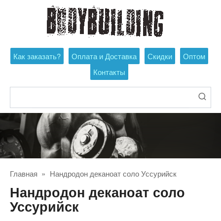
Перейти
к
контенту
Как заказать?
Оплата и Доставка
Скидки
Оптом
Контакты
Поиск:
Главная
»
Нандродон деканоат соло Уссурийск
Нандродон деканоат соло
Уссурийск