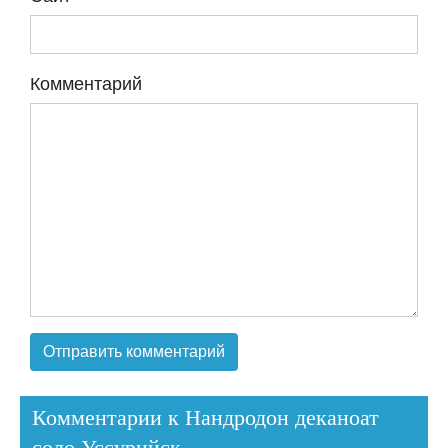
Комментарий
Комментарии к Нандродон деканоат
соло Уссурийск