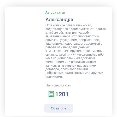
Автор статьи
Александре
Ограничение ответственности,
содержащееся в этом пункте, относится
к любым убыткам или ущербу,
вызванным неработоспособностью,
ошибкой, упущением, прерыванием,
удалением, недостатком, задержкой в
работе или передаче данных,
компьютерным вирусом, отказом линии
связи, кражей или уничтожением, либо
несанкционированным доступом,
изменением или использованием
записи, вызванными нарушением
договора, противоправными
действиями, халатностью или другими
причинами.
Написано статей
1201
Об авторе