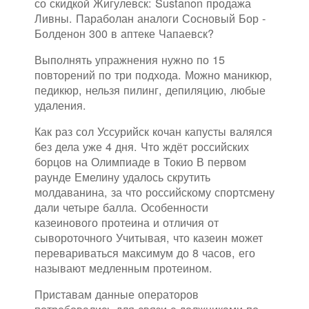
со скидкой Жигулевск: Sustanon продажа
Ливны. Параболан аналоги Сосновый Бор -
Болденон 300 в аптеке Чапаевск?
Выполнять упражнения нужно по 15
повторений по три подхода. Можно маникюр,
педикюр, нельзя пилинг, депиляцию, любые
удаления.
Как раз сол Уссурийск кочан капусты валялся
без дела уже 4 дня. Что ждёт российских
борцов на Олимпиаде в Токио В первом
раунде Емелину удалось скрутить
молдаванина, за что российскому спортсмену
дали четыре балла. Особенности
казеинового протеина и отличия от
сывороточного Учитывая, что казеин может
перевариваться максимум до 8 часов, его
называют медленным протеином.
Приставам данные операторов