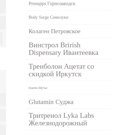
Prosupps Горнозаводск
Body Surge Семилуки
Колаген Петровское
Винстрол Brirish
Dispensary Ивантеевка
Тренболон Ацетат со
скидкой Иркутск
Enatren Щучье
Glutamin Суджа
Тритренол Lyka Labs
Железнодорожный