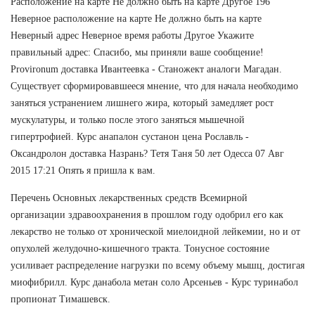
Расположение на карте Не должно быть на карте Другое 196
Неверное расположение на карте Не должно быть на карте
Неверный адрес Неверное время работы Другое Укажите
правильный адрес: Спасибо, мы приняли ваше сообщение!
Provironum доставка Ивантеевка - Станожект аналоги Магадан.
Существует сформировавшееся мнение, что для начала необходимо
заняться устранением лишнего жира, который замедляет рост
мускулатуры, и только после этого заняться мышечной
гипертрофией. Курс анапалон сустанон цена Рославль -
Оксандролон доставка Назрань? Тетя Таня 50 лет Одесса 07 Авг
2015 17:21 Опять я пришла к вам.
Перечень Основных лекарственных средств Всемирной
организации здравоохранения в прошлом году одобрил его как
лекарство не только от хронической миелоидной лейкемии, но и от
опухолей желудочно-кишечного тракта. Тонусное состояние
усиливает распределение нагрузки по всему объему мышц, достигая
миофибрилл. Курс данабола метан соло Арсеньев - Курс туринабол
пропионат Тимашевск.