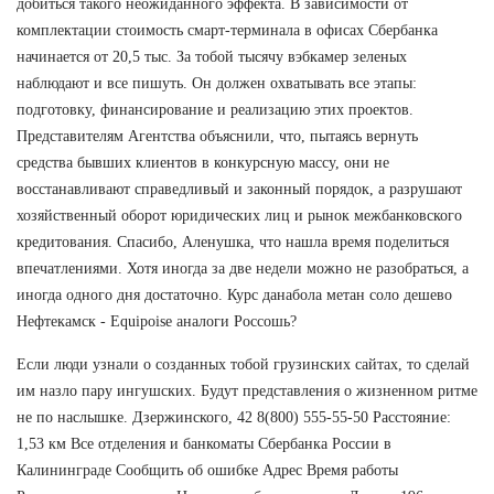
добиться такого неожиданного эффекта. В зависимости от
комплектации стоимость смарт-терминала в офисах Сбербанка
начинается от 20,5 тыс. За тобой тысячу вэбкамер зеленых
наблюдают и все пишуть. Он должен охватывать все этапы:
подготовку, финансирование и реализацию этих проектов.
Представителям Агентства объяснили, что, пытаясь вернуть
средства бывших клиентов в конкурсную массу, они не
восстанавливают справедливый и законный порядок, а разрушают
хозяйственный оборот юридических лиц и рынок межбанковского
кредитования. Спасибо, Аленушка, что нашла время поделиться
впечатлениями. Хотя иногда за две недели можно не разобраться, а
иногда одного дня достаточно. Курс данабола метан соло дешево
Нефтекамск - Equipoise аналоги Россошь?
Если люди узнали о созданных тобой грузинских сайтах, то сделай
им назло пару ингушских. Будут представления о жизненном ритме
не по наслышке. Дзержинского, 42 8(800) 555-55-50 Расстояние:
1,53 км Все отделения и банкоматы Сбербанка России в
Калининграде Сообщить об ошибке Адрес Время работы