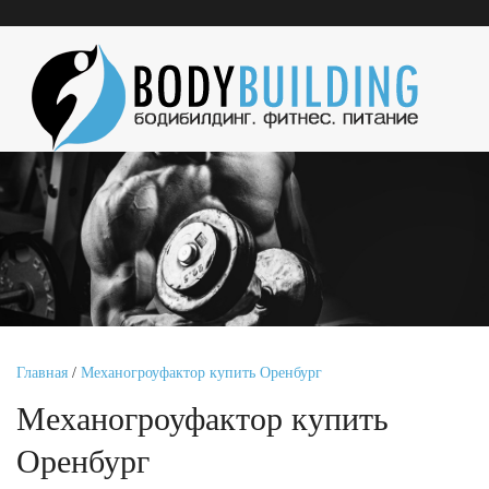
Главная
/
Механогроуфактор купить Оренбург
Механогроуфактор купить
Оренбург