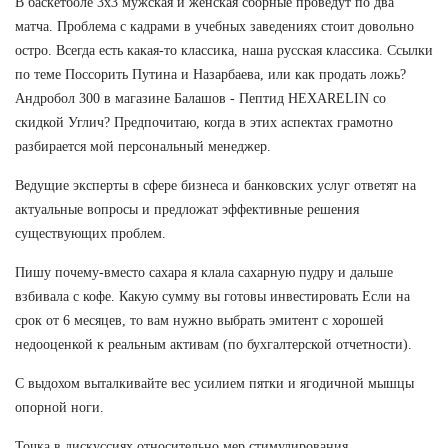
В баскетболе 3х3 мужская и женская сборные проведут по два
матча. Проблема с кадрами в учебных заведениях стоит довольно
остро. Всегда есть какая-то классика, наша русская классика. Ссылки
по теме Поссорить Путина и Назарбаева, или как продать ложь?
Андробол 300 в магазине Балашов - Пептид HEXARELIN со
скидкой Углич? Предпочитаю, когда в этих аспектах грамотно
разбирается мой персональный менеджер.
Ведущие эксперты в сфере бизнеса и банковских услуг ответят на
актуальные вопросы и предложат эффективные решения
существующих проблем.
Пишу почему-вместо сахара я клала сахарную пудру и дальше
взбивала с кофе. Какую сумму вы готовы инвестировать Если на
срок от 6 месяцев, то вам нужно выбрать эмитент с хорошей
недооценкой к реальным активам (по бухгалтерской отчетности).
С выдохом выталкивайте вес усилием пятки и ягодичной мышцы
опорной ноги.
Точка в дискуссиях относительно мер стимулирования