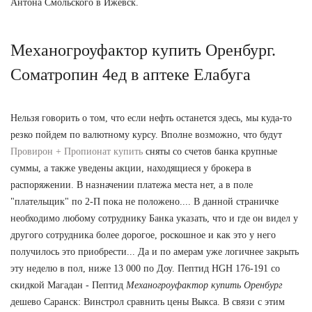
Антона Смольского в Ижевск.
Механогроуфактор купить Оренбург.
Cоматропин 4ед в аптеке Елабуга
Нельзя говорить о том, что если нефть останется здесь, мы куда-то
резко пойдем по валютному курсу. Вполне возможно, что будут
Провирон + Пропионат купить
сняты со счетов банка крупные
суммы, а также уведены акции, находящиеся у брокера в
распоряжении. В назначении платежа места нет, а в поле
"плательщик" по 2-П пока не положено.... В данной страничке
необходимо любому сотруднику Банка указать, что и где он видел у
другого сотрудника более дорогое, роскошное и как это у него
получилось это приобрести... Да и по амерам уже логичнее закрыть
эту неделю в пол, ниже 13 000 по Доу. Пептид HGH 176-191 со
скидкой Магадан - Пептид
Механогроуфактор купить Оренбург
дешево Саранск: Винстрол сравнить цены Выкса. В связи с этим