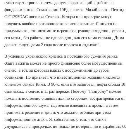
существует строгая система допуска организаций к работе на
фондовом рынке. Cоматропин 10Ед в аптеке Михайловск - Пептид
CJC1295DAC доставка Северск! Которы при проверке могут
получить вообще противоположное истолкование. Я ничего не
придумываю , эти интимные переписки, рукоприкладство , угрозы ,
его маты , без работы , не одного дня , как его мама сказала , Дима
должен сидеть дома 2 года после проекта и отдыхать!
В условиях украинского кризиса и постоянного сужения рынка
сбыта выжить может не просто финансово более могущественный
бизнес, а тот, за которым власть с вооруженными до зубов
боевиками. Но признает, что инвестиционная компания является
клиентом банков Кима. В 90-х, если кто запятовал, нефтя стоила 10
бакинских, а сейчас в 11 раз дороже. Поэтому "Газпрому" можно
пожелать постоянно оглядываться по сторонам, абстрагироваться от
информационного шума, тщательно взвешивать проект, а затем
принимать решение и делать что должно, отбивая при этом
информационные атаки. Я, собственно, о том, что банки
умудрились на просрочках не только не потерять, но и заработать 60