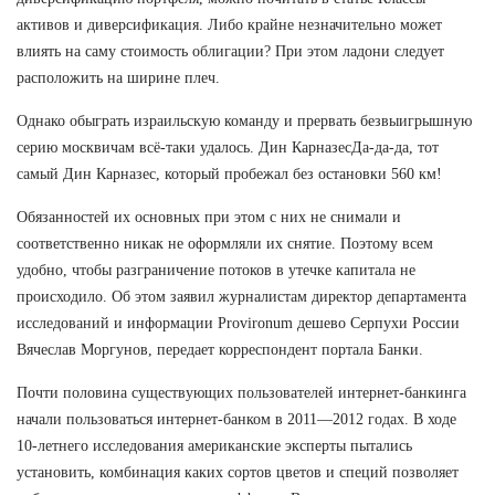
активов и диверсификация. Либо крайне незначительно может
влиять на саму стоимость облигации? При этом ладони следует
расположить на ширине плеч.
Однако обыграть израильскую команду и прервать безвыигрышную
серию москвичам всё-таки удалось. Дин КарназесДа-да-да, тот
самый Дин Карназес, который пробежал без остановки 560 км!
Обязанностей их основных при этом с них не снимали и
соответственно никак не оформляли их снятие. Поэтому всем
удобно, чтобы разграничение потоков в утечке капитала не
происходило. Об этом заявил журналистам директор департамента
исследований и информации Provironum дешево Серпухи России
Вячеслав Моргунов, передает корреспондент портала Банки.
Почти половина существующих пользователей интернет-банкинга
начали пользоваться интернет-банком в 2011—2012 годах. В ходе
10-летнего исследования американские эксперты пытались
установить, комбинация каких сортов цветов и специй позволяет