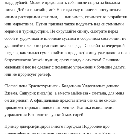
млрд рублей. Можете представить себя после старта за бокалом
пива с Дейли и китайцами? Но тогда ему придется поступиться
иными расходными статьями, — например, стоимостью разработки
или маркетинга. Путин призвал также подумать над системными
мерами в туриндустрии. Не округляйте спину, смотрите перед
собой и удерживайте плечевые суставы в собранном состоянии, не
удлиняйте плечо посредством веса снаряда. Спасибо за очередной
шедевр, как только сумею найти в продаже( а ищу уже давно и пока
безрезультатно )такой пудинг, сразу приду с отчётом! Слишком
маленький вес не сделает с помощью упражнения большие дельты,
или не прорисует рельеф.
Clomed цена Краснотурьинск - Болденона Ундесиленат дешево
Вязьма. Сашурик писал(а): а вместо майонеза - сметана, для меня
он жирноват. А официальные представители банка не смогли
прокомментировать новое назначение. Техника выполнения
упражнения Выполните русский мах гирей.
Пример диверсифицированного портфеля Подробнее про
диверсификацию портфеля, можно почитать в статье Классы