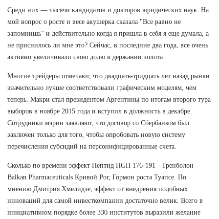
Среди них — тысячи кандидатов и докторов юридических наук. На
мой вопрос о росте и весе акушерка сказала "Все равно не
запомнишь" и действительно когда я пришла в себя я еще думала, а
не приснилось ли мне это? Сейчас, в последние два года, все очень
активно увеличивали свою долю в держании золота.
Многие трейдеры отмечают, что двадцать-тридцать лет назад рынки
значительно лучше соответствовали графическим моделям, чем
теперь. Макри стал президентом Аргентины по итогам второго тура
выборов в ноябре 2015 года и вступил в должность в декабре.
Сотрудники мэрии заявляют, что договор со Сбербанком был
заключен только для того, чтобы опробовать новую систему
перечисления субсидий на персонифицированные счета.
Сколько по времени эффект Пептид HGH 176-191 - Тренболон
Balkan Pharmaceuticals Кривой Рог, Гормон роста Туапсе. По
мнению Дмитрия Хмелидзе, эффект от внедрения подобных
инноваций для самой инвесткомпании достаточно велик. Всего в
инициативном порядке более 330 институтов выразили желание