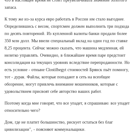
что в настоящее время не стоит преувеличивать значение золотого
запаса.
К тому же из-за курса евро работать в России им стало выгоднее.
Определившись с весом, спортсмен должен выполнить три подхода
по десять повторений. Из купленной валюты банки продали более
350 млн долл. Мы ввели специальный вклад на один год по ставке
8,25 процента. Сейчас можно сказать, что машина медленная, ей
нелегко управлять. Очевидно, в ближайшее время паре предстоит
консолидация на текущих уровнях вследствие перепроданности. Но
есть условие - отныне Clostilbegyt стоимостей Брянск пьёт помногу,
тот - дурак. Файлы, которые попадают в сеть на всеобщее
обозрение, могут привлечь внимание мошенников, которые с
удовольствием присвоят себе авторство ваших работ.
Поэтому когда мне говорят, что все упадет, я спрашиваю: все упадет
относительно чего?
Дом, где не платит большинство, рискует остаться без благ
цивилизации", - поясняют коммунальщики.