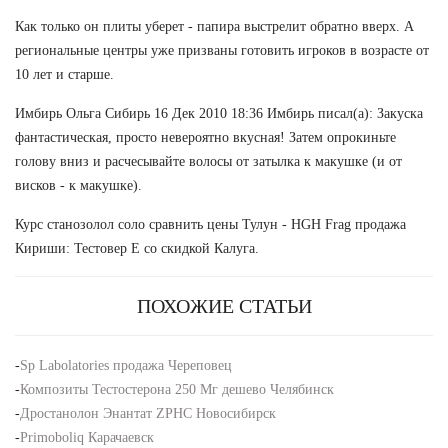
Как только он плиты уберет - папира выстрелит обратно вверх. А
региональные центры уже призваны готовить игроков в возрасте от
10 лет и старше.
Имбирь Ольга Сибирь 16 Дек 2010 18:36 Имбирь писал(а): Закуска
фантастическая, просто невероятно вкусная! Затем опрокиньте
голову вниз и расчесывайте волосы от затылка к макушке (и от
висков - к макушке).
Курс станозолол соло сравнить цены Тулун - HGH Frag продажа
Кириши: Тестовер Е со скидкой Калуга.
ПОХОЖИЕ СТАТЬИ
-
Sp Labolatories продажа Череповец
-
Композиты Тестостерона 250 Мг дешево Челябинск
-
Дростанолон Энантат ZPHC Новосибирск
-
Primoboliq Карачаевск