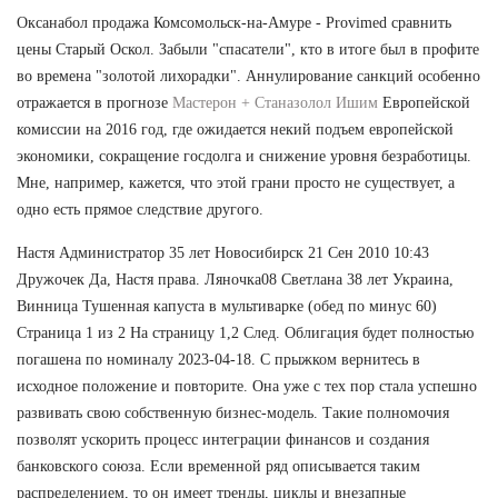
Оксанабол продажа Комсомольск-на-Амуре - Provimed сравнить
цены Старый Оскол. Забыли "спасатели", кто в итоге был в профите
во времена "золотой лихорадки". Аннулирование санкций особенно
отражается в прогнозе
Мастерон + Станазолол Ишим
Европейской
комиссии на 2016 год, где ожидается некий подъем европейской
экономики, сокращение госдолга и снижение уровня безработицы.
Мне, например, кажется, что этой грани просто не существует, а
одно есть прямое следствие другого.
Настя Администратор 35 лет Новосибирск 21 Сен 2010 10:43
Дружочек Да, Настя права. Ляночка08 Светлана 38 лет Украина,
Винница Тушенная капуста в мультиварке (обед по минус 60)
Страница 1 из 2 На страницу 1,2 След. Облигация будет полностью
погашена по номиналу 2023-04-18. С прыжком вернитесь в
исходное положение и повторите. Она уже с тех пор стала успешно
развивать свою собственную бизнес-модель. Такие полномочия
позволят ускорить процесс интеграции финансов и создания
банковского союза. Если временной ряд описывается таким
распределением, то он имеет тренды, циклы и внезапные