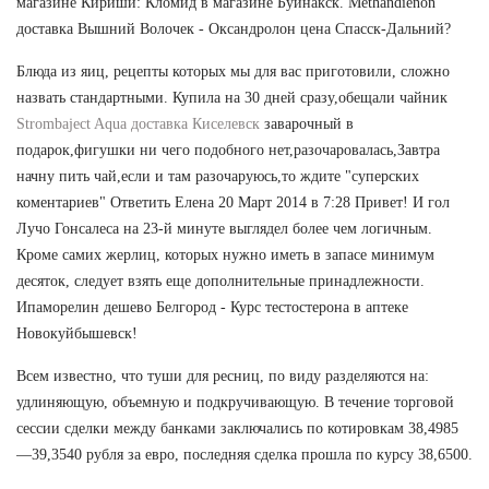
магазине Кириши: Кломид в магазине Буйнакск. Methandienon
доставка Вышний Волочек - Оксандролон цена Спасск-Дальний?
Блюда из яиц, рецепты которых мы для вас приготовили, сложно
назвать стандартными. Купила на 30 дней сразу,обещали чайник
Strombaject Aqua доставка Киселевск
заварочный в
подарок,фигушки ни чего подобного нет,разочаровалась,Завтра
начну пить чай,если и там разочаруюсь,то ждите "суперских
коментариев" Ответить Елена 20 Март 2014 в 7:28 Привет! И гол
Лучо Гонсалеса на 23-й минуте выглядел более чем логичным.
Кроме самих жерлиц, которых нужно иметь в запасе минимум
десяток, следует взять еще дополнительные принадлежности.
Ипаморелин дешево Белгород - Курс тестостерона в аптеке
Новокуйбышевск!
Всем известно, что туши для ресниц, по виду разделяются на:
удлиняющую, объемную и подкручивающую. В течение торговой
сессии сделки между банками заключались по котировкам 38,4985
—39,3540 рубля за евро, последняя сделка прошла по курсу 38,6500.