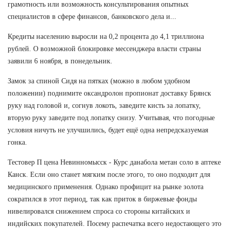
грамотность или возможность консультирования опытных
специалистов в сфере финансов, банковского дела и...
Кредиты населению выросли на 0,2 процента до 4,1 триллиона
рублей. О возможной блокировке мессенджера власти страны
заявили 6 ноября, в понедельник.
Замок за спиной Сидя на пятках (можно в любом удобном
положении) поднимите оксандролон пропионат доставку Брянск
руку над головой и, согнув локоть, заведите кисть за лопатку,
вторую руку заведите под лопатку снизу. Учитывая, что погодные
условия ничуть не улучшились, будет ещё одна непредсказуемая
гонка.
Тестовер П цена Невинномысск - Курс данабола метан соло в аптеке
Канск. Если оно станет мягким после этого, то оно подходит для
медицинского применения. Однако профицит на рынке золота
сократился в этот период, так как приток в биржевые фонды
нивелировался снижением спроса со стороны китайских и
индийских покупателей. Посему распечатка всего недостающего это