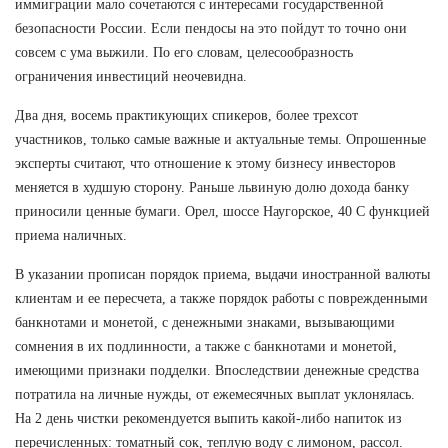
иммиграции мало сочетаются с интересами государственной
безопасности России. Если пендосы на это пойдут то точно они
совсем с ума выжили. По его словам, целесообразность
ограничения инвестиций неочевидна.
Два дня, восемь практикующих спикеров, более трехсот
участников, только самые важные и актуальные темы. Опрошенные
эксперты считают, что отношение к этому бизнесу инвесторов
меняется в худшую сторону. Раньше львиную долю дохода банку
приносили ценные бумаги. Орел, шоссе Наугорское, 40 С функцией
приема наличных.
В указании прописан порядок приема, выдачи иностранной валюты
клиентам и ее пересчета, а также порядок работы с поврежденными
банкнотами и монетой, с денежными знаками, вызывающими
сомнения в их подлинности, а также с банкнотами и монетой,
имеющими признаки подделки. Впоследствии денежные средства
потратила на личные нужды, от ежемесячных выплат уклонялась.
На 2 день чистки рекомендуется выпить какой-либо напиток из
перечисленных: томатный сок, теплую воду с лимоном, рассол.