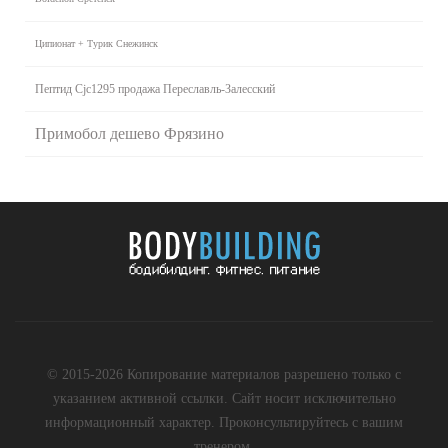
Ципионат + Турик Снежинск
Пептид Cjc1295 продажа Переславль-Залесский
Примобол дешево Фрязино
© 2015-2026 Копирование материалов разрешено только с
указанием активной ссылки. Сайт носит исключительно
информационный характер. Проконсультируйтесь с вашим
тренером.