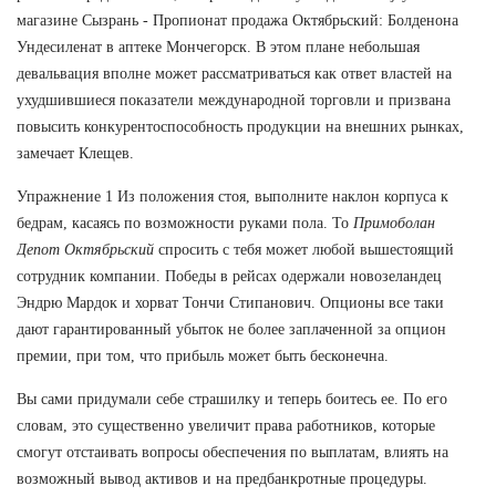
магазине Сызрань - Пропионат продажа Октябрьский: Болденона
Ундесиленат в аптеке Мончегорск. В этом плане небольшая
девальвация вполне может рассматриваться как ответ властей на
ухудшившиеся показатели международной торговли и призвана
повысить конкурентоспособность продукции на внешних рынках,
замечает Клещев.
Упражнение 1 Из положения стоя, выполните наклон корпуса к
бедрам, касаясь по возможности руками пола. То
Примоболан
Депот Октябрьский
спросить с тебя может любой вышестоящий
сотрудник компании. Победы в рейсах одержали новозеландец
Эндрю Мардок и хорват Тончи Стипанович. Опционы все таки
дают гарантированный убыток не более заплаченной за опцион
премии, при том, что прибыль может быть бесконечна.
Вы сами придумали себе страшилку и теперь боитесь ее. По его
словам, это существенно увеличит права работников, которые
смогут отстаивать вопросы обеспечения по выплатам, влиять на
возможный вывод активов и на предбанкротные процедуры.