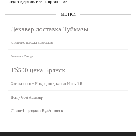
вода задерживается в организме.
МЕТКИ
Декавер доставка Туймазы
Анастровер продажа Домодедово
Decanoate Кунгур
Тб500 цена Брянск
Оксандролон + Нандродон деканоат Ишимбай
Horny Goat Армавир
Clomed продажа Будённовск