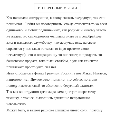
ИНТЕРЕСНЫЕ МЫСЛИ
Как написали инструкцию, к слову сказать очередную, так ее и
понимают. Любил он поговаривать, что-де относится-то ко всем
одинаково, и любит подчиненных, как родных и никому зла-то
не желает, но сам-хороняка -отплатил злым за предобрейшее:
взял и накалякал служебочку, что-де лучше всех на свете
справится у нас такая-то такая-то (про протеже свою
несчастную), что и операционку-то она знает, и продукты-то
банковские продает, тока пыль столбом, а уж как клиентов
привлекает просто улет, сил нет.
Иван отобрался в финал Гран-при России, а вот Макар Игнатов,
например, нет. Другое дело, понятно, что сейчас по этому
поводу имеется какой-то абсолютно безумный ажиотаж.
Так как конструкция тренажера сама диктует спортсмену
технику, а точнее, выполнить движение неправильно
невозможно.
Может быть, в вашем рационе слишком много соли, поэтому