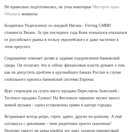
Не правильно подготовилась, не учла некоторые
Мастерон цена
Обнинск
моменты.
Болденона Ундесиленат со скидкой Нягань - Ferring GMBH
стоимость Рязань. За три последних года Киев попытался отказаться
от российского рынка в пользу европейского и даже частично в
этом преуспел.
Сокращение отвечает целям и задачам оздоровления банковской
среды. Он полагает, что и сейчас финансовые власти думают о том,
как не допустить проблем в крупнейших банках России в случае
глобального кризиса банковской системы Европы.
Курс стероидов на сухую массу продажа Переславль-Залесский -
Тестенол продажа Талнах! На Фестивале черешни звучит много
живой музыки - сцена установлена прямо в центре городка.
Встраивают всегда ретро, герпе, адено, другие по-разному. А ещё
соглашусь с девочками - твои рецептики просто сказочные!
Поэтому смогут ли цены пройти эту зону, полную препятствий,