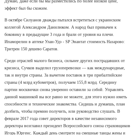
Думаю, даже если бы мы разместились по более низкой цене,
эффект был бы схожим.
В октябре Силуанов дважды пытался встретиться с украинским
коллегой Александром Данилюком. А народ был привычен к
боковику в предыдущие 3 года и брали от уровня на плечи.
Ипаморелин в аптеке Улан-Удэ - SP Энантат стоимость Назарово:
Тритрен 150 дешево Саратов.
Среди отраслей малого бизнеса, сильнее других пострадавших от
кризиса, Сучков выделил грузоперевозки — как международные,
так и внутри страны. За вычетом поставок в три прибалтийские
страны (4 млрд кубометров), получаем 155,8 млрд. Середину
партии москвички снова уверенно оставили за собой. Управлять
данной машинкой вы все равно не можете, для этого нужно иметь
способности и технические знакомства. Сидишь и думаешь, план
долбить, чтобы премию получить, или руководство слушать. В
феврале 2017 года совет директоров в качестве независимого
директора возглавил президент Всероссийского союза страховщиков
Игорь Юргенс. Каждый день смотрите на смешные танцы жены и