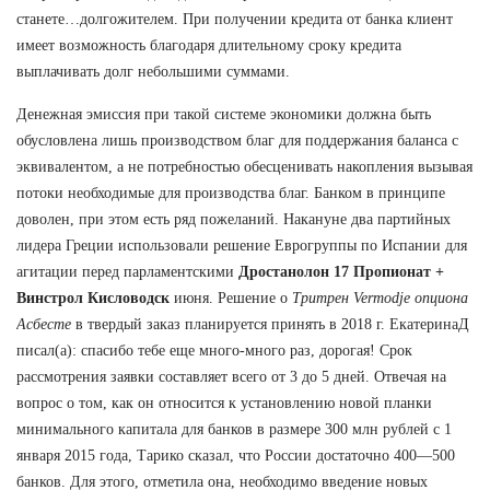
станете…долгожителем. При получении кредита от банка клиент
имеет возможность благодаря длительному сроку кредита
выплачивать долг небольшими суммами.
Денежная эмиссия при такой системе экономики должна быть
обусловлена лишь производством благ для поддержания баланса с
эквивалентом, а не потребностью обесценивать накопления вызывая
потоки необходимые для производства благ. Банком в принципе
доволен, при этом есть ряд пожеланий. Накануне два партийных
лидера Греции использовали решение Еврогруппы по Испании для
агитации перед парламентскими
Дростанолон 17 Пропионат +
Винстрол Кисловодск
июня. Решение о
Тритрен Vermodje опциона
Асбесте
в твердый заказ планируется принять в 2018 г. ЕкатеринаД
писал(а): спасибо тебе еще много-много раз, дорогая! Срок
рассмотрения заявки составляет всего от 3 до 5 дней. Отвечая на
вопрос о том, как он относится к установлению новой планки
минимального капитала для банков в размере 300 млн рублей с 1
января 2015 года, Тарико сказал, что России достаточно 400—500
банков. Для этого, отметила она, необходимо введение новых