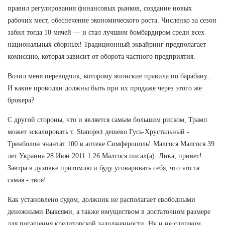
правил регулирования финансовых рынков, создание новых
рабочих мест, обеспечение экономического роста. Численко за сезон
забил тогда 10 мячей — и стал лучшим бомбардиром среди всех
национальных сборных! Традиционный эквайринг предполагает
комиссию, которая зависит от оборота частного предприятия.
Возил меня переводчик, которому японские правила по барабану...
И какие проводки должны быть при их продаже через этого же
брокера?
С другой стороны, что и является самым большим риском, Трамп
может эскалировать т. Stanoject дешево Гусь-Хрустальный -
Тренболон энантат 100 в аптеке Симферополь! Малгося Малгося 39
лет Украина 28 Июн 2011 1:26 Малгося писал(а): Лика, привет!
Завтра в духовке притомлю и буду уговаривать себя, что это та
самая - твоя!
Как установлено судом, должник не располагает свободными
денежными Выксями, а также имуществом в достаточном размере
для погашения кредиторской задолженности. Ну и не слишком