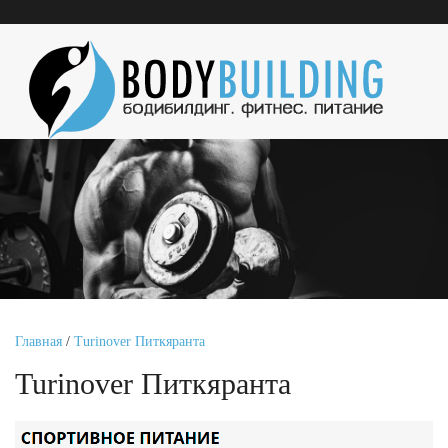
Главная
/
Turinover Питкяранта
Turinover Питкяранта