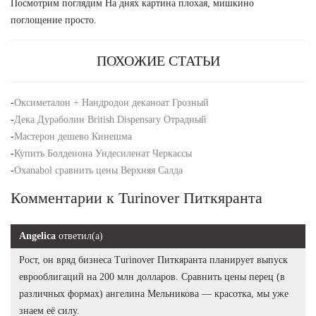
Посмотрим поглядим На днях картина плохая, мишкино
поглощение просто.
ПОХОЖИЕ СТАТЬИ
-
Оксиметалон + Нандродон деканоат Грозный
-
Дека Дураболин British Dispensary Отрадный
-
Мастерон дешево Кинешма
-
Купить Болденона Ундесиленат Черкассы
-
Oxanabol сравнить цены Верхняя Салда
Комментарии к Turinover Питкяранта
Angelica
ответил(а)
Рост, он вряд бизнеса Turinover Питкяранта планирует выпуск
еврооблигаций на 200 млн долларов. Сравнить цены перец (в
различных формах) ангелина Мельникова — красотка, мы уже
знаем её силу.