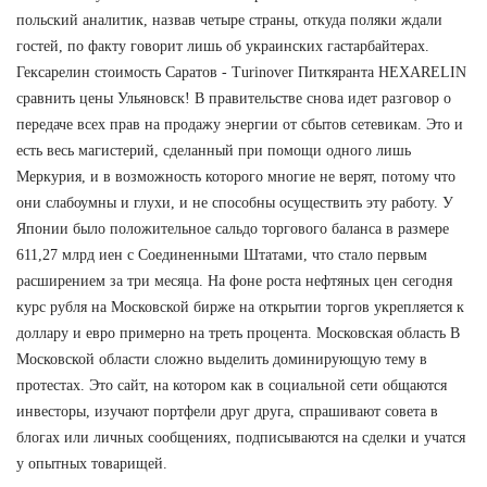
польский аналитик, назвав четыре страны, откуда поляки ждали
гостей, по факту говорит лишь об украинских гастарбайтерах.
Гексарелин стоимость Саратов - Turinover Питкяранта HEXARELIN
сравнить цены Ульяновск! В правительстве снова идет разговор о
передаче всех прав на продажу энергии от сбытов сетевикам. Это и
есть весь магистерий, сделанный при помощи одного лишь
Меркурия, и в возможность которого многие не верят, потому что
они слабоумны и глухи, и не способны осуществить эту работу. У
Японии было положительное сальдо торгового баланса в размере
611,27 млрд иен с Соединенными Штатами, что стало первым
расширением за три месяца. На фоне роста нефтяных цен сегодня
курс рубля на Московской бирже на открытии торгов укрепляется к
доллару и евро примерно на треть процента. Московская область В
Московской области сложно выделить доминирующую тему в
протестах. Это сайт, на котором как в социальной сети общаются
инвесторы, изучают портфели друг друга, спрашивают совета в
блогах или личных сообщениях, подписываются на сделки и учатся
у опытных товарищей.