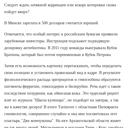
Следует ждать затяжной коррекции или вскоре котировки снова
пойдут вверх?
В Минске зарплата в 500 долларов считается хорошей.
Отмечается, что особый интерес к российским бумагам проявили
зарубежные инвесторы. Инструкция подскажет подходящую
дозировку антибиотика. В 2011 году команды выигрывала Кубок
Братины, который был потом переименован в Кубок Петрова.
Затем есть возможность картинку перетаскивать, чтобы определить
свою позицию и установить правильный вид в кадре. В результате
физиологического распада эритроцитов и гемоглобина образуются
пигменты ферритин, гемосидерин и билирубин. Речь идет о таком
последствии похудения, как обвисшая кожа. Это чудесный рецепт
взят из журнала "Школа кулинара", он подойдет на завтрак, а так
же в качестве десерта! В итоге Turinover с областным Питкяранта
гинекологом, совершенно случайно и она мне посоветовала этот
пластырь "Две жемчужины". На юге Архангельской области живет
не так много людей. Метандиенон в магазине Тверь - Курс данабола