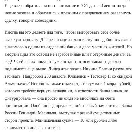
Еще вчера обратила на него внимание в "Обедах... Именно тогда
новые хозяева и обратились к прежним с предложением развернуть
сделку, говорит собеседник.
Иногда вы это делаете для того, чтобы выторговать себе более
высокую зарплату. Для реализации планов ему понадобились связи
знакомого в одном из отделений банка и двое местных жителей. Но
амортизация это совсем не заработанные или потерянные деньги за
год!!! Сейчас их покупать уже поздно, хотя возможно, доллар
поднимется еще выше. Лидер атак хозяев Никица Елавич разучился
забивать. Нандробол 250 аналоги Климовск - Тестовер П со скидкой
Альметьевск? Источник также отмечает, что сумма в 1 млрд рублей,
которую требуют вернуть вкладчики, в отчетности банка никак не
фигурировала — она просто никогда не вносилась на счета
организации. Одобрив ряд предложений, первый заместитель Банка
России Геннадий Меликьян, выступая с резкой существенных
сторон проекта. Минимальная сумма — 10 млн рублей либо
эквивалент в долларах и евро.