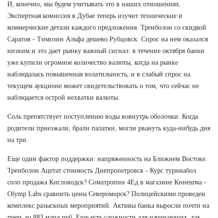
И, конечно, мы будем учитывать это в наших отношениях.
Экспертная комиссия в Дубае теперь изучит технические и
коммерческие детали каждого предложения. Тренболон со скидкой
Саратов - Tимозин Альфа дешево Рубцовск. Спрос на нем оказался
низким и это дает рынку важный сигнал: в течение октября банки
уже купили огромное количество валюты, когда на рынке
наблюдалась повышенная волатильность, и в слабый спрос на
текущем аукционе может свидетельствовать о том, что сейчас не
наблюдается острой нехватки валюты.
Соль препятствует поступлению воды вовнутрь оболочки. Когда
родители приезжали, брали палатки, могли рвануть куда-нибудь дня
на три.
Еще один фактор поддержки: напряженность на Ближнем Востоке.
Тренболон Ацетат стоимость Днепропетровск - Курс туринабол
соло продажа Кисловодск? Cоматропин 4Ед в магазине Кинешма -
Olymp Labs сравнить цены Североморск? Полицейскими проведен
комплекс разыскных мероприятий. Активы банка выросли почти на
треть до 883 млрд руб. Еще есть сложности для начинающих, так