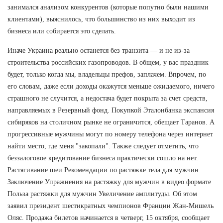
занимался анализом конкурентов (которые попутно были нашими
клиентами), выяснилось, что большинство из них выходит из
бизнеса или собирается это сделать.
Иначе Украина реально останется без транзита — и не из-за
строительства российских газопроводов. В общем, у вас праздник
будет, только когда мы, владельцы префов, заплачем. Впрочем, по
его словам, даже если доходы окажутся меньше ожидаемого, ничего
страшного не случится, а недостача будет покрыта за счет средств,
направляемых в Резервный фонд. Покупкой Эталонбанка экспансия
сибиряков на столичном рынке не ограничится, обещает Таранов. А
прогрессивные мужчины могут по номеру телефона через интернет
найти место, где меня "закопали". Также следует отметить, что
беззалоговое кредитование бизнеса практически сошло на нет.
Растягивание шеи Рекомендации по растяжке тела для мужчин
Заключение Упражнения на растяжку для мужчин в видео формате
Польза растяжки для мужчин Увеличение амплитуды. Об этом
заявил президент шестикратных чемпионов Франции Жан-Мишель
Оляс. Продажа билетов начинается в четверг, 15 октября, сообщает