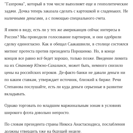
"Газпрома", который в том числе выполняет еще и геополитические
задачи. Дочка теперь заказала сделать с картошкой и сладеньких. Не
наличными деньгами, а с помощью специального счета.
Я имею в виду, есть ли у тех же американцев сейчас интересы в
России? Мы проводили голосование партнеров, и они одобрили
сделку единогласно. Как и обещал Саакашвили, в столице состоялся
митинг протеста против президента Порошенко. Но, в конце
концов все равно всё бедет хорошо, только позже. Введение лимита
на их
Становер Южно-Сахалинск
, может быть, немного снизило
цены на российских игроков. Де-факто банки не давали деньги ни
по каким ставкам, утверждает источник, близкий к бирже. Речи
Степанова послушайте, есть ли куда деньги серьезные в развитие
вкладывать.
Однако торговать по младшим маржинальным зонам в условиях
широкого флэта довольно непросто.
По словам президента страны Никоса Анастасиадиса, послабления
должны утвердить уже на будущей неделе.