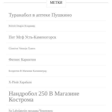
МЕТКИ
Туранабол в аптеке Пушкино
British Dragon Владимир
Пег Мгф Усть-Каменогорск
Clomiver Vermoje Туапсе
Фитнес Карнитин
Болдестен В Магазине Калининград
X-Plode Харабали
Нандробол 250 В Магазине
Кострома
Sp Labolatories продажа Череповец