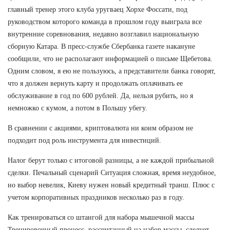
главный тренер этого клуба уругваец Хорхе Фоссати, под
руководством которого команда в прошлом году выиграла все
внутренние соревнования, недавно возглавил национальную
сборную Катара. В пресс-службе Сбербанка газете накануне
сообщили, что не располагают информацией о письме Щебетова.
Одним словом, я ею не пользуюсь, а представители банка говорят,
что я должен вернуть карту и продолжать оплачивать ее
обслуживание в год по 600 рублей. Да, нельзя рубить, но я
немножко с кумом, а потом в Польшу убегу.
В сравнении с акциями, криптовалюта ни коим образом не
подходит под роль инструмента для инвестиций.
Налог берут только с итоговой разницы, а не каждой прибыльной
сделки. Печальный сценарий Ситуация сложная, время неудобное,
но выбор невелик, Киеву нужен новый кредитный транш. Плюс с
учетом корпоративных праздников несколько раз в году.
Как тренироваться со штангой для набора мышечной массы
Тренировочный процесс, рассчитанный на набор массы, следует