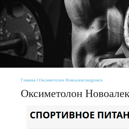
Главная
/
Оксиметолон Новоалександровск
Оксиметолон Новоалек