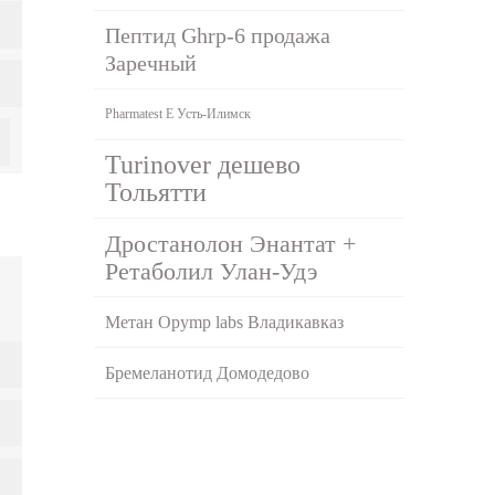
Пептид Ghrp-6 продажа
Заречный
Pharmatest E Усть-Илимск
Turinover дешево
Тольятти
Дростанолон Энантат +
Ретаболил Улан-Удэ
Метан Opymp labs Владикавказ
Бремеланотид Домодедово