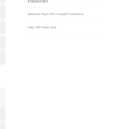
Иваново
Тренболон Форте 200 со скидкой Севастополь
Shape 2000 Новая Ляля