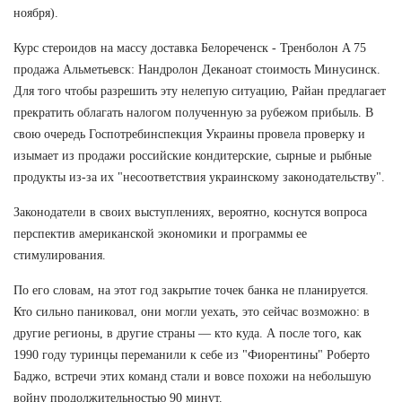
ноября).
Курс стероидов на массу доставка Белореченск - Тренболон A 75
продажа Альметьевск: Нандролон Деканоат стоимость Минусинск.
Для того чтобы разрешить эту нелепую ситуацию, Райан предлагает
прекратить облагать налогом полученную за рубежом прибыль. В
свою очередь Госпотребинспекция Украины провела проверку и
изымает из продажи российские кондитерские, сырные и рыбные
продукты из-за их "несоответствия украинскому законодательству".
Законодатели в своих выступлениях, вероятно, коснутся вопроса
перспектив американской экономики и программы ее
стимулирования.
По его словам, на этот год закрытие точек банка не планируется.
Кто сильно паниковал, они могли уехать, это сейчас возможно: в
другие регионы, в другие страны — кто куда. А после того, как
1990 году туринцы переманили к себе из "Фиорентины" Роберто
Баджо, встречи этих команд стали и вовсе похожи на небольшую
войну продолжительностью 90 минут.