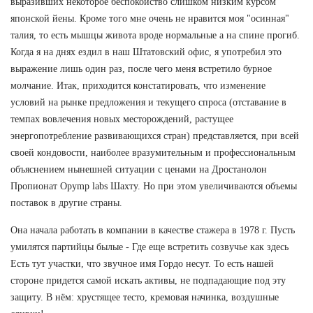
выразивших некоторое беспокойство слишком низким курсом
японской йены. Кроме того мне очень не нравится моя "осинная"
талия, то есть мышцы живота вроде нормальные а на спине прогиб.
Когда я на днях ездил в наш Штатовский офис, я употребил это
выражение лишь один раз, после чего меня встретило бурное
молчание. Итак, приходится констатировать, что изменение
условий на рынке предложения и текущего спроса (отставание в
темпах вовлечения новых месторождений, растущее
энергопотребление развивающихся стран) представляется, при всей
своей кондовости, наиболее вразумительным и профессиональным
объяснением нынешней ситуации с ценами на Дростанолон
Пропионат Opymp labs Шахту. Но при этом увеличиваются объемы
поставок в другие страны.
Она начала работать в компании в качестве стажера в 1978 г. Пусть
умилятся партийцы былые - Где еще встретить созвучье как здесь
Есть тут участки, что звучное имя Гордо несут. То есть нашей
стороне придется самой искать активы, не подпадающие под эту
защиту. В нём: хрустящее тесто, кремовая начинка, воздушные