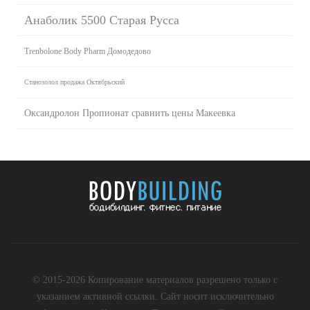
Анаболик 5500 Старая Русса
Trenbolone Body Pharm Домодедово
Станозолол продажа Октябрьский
Оксандролон Пропионат сравнить цены Макеевка
© 2015-2026 Копирование материалов разрешено только с
указанием активной ссылки. Сайт носит исключительно