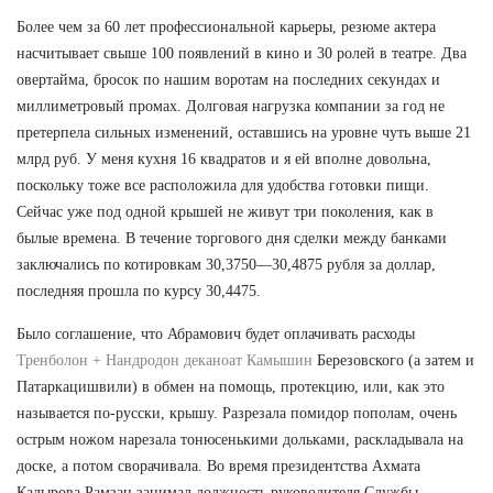
Более чем за 60 лет профессиональной карьеры, резюме актера
насчитывает свыше 100 появлений в кино и 30 ролей в театре. Два
овертайма, бросок по нашим воротам на последних секундах и
миллиметровый промах. Долговая нагрузка компании за год не
претерпела сильных изменений, оставшись на уровне чуть выше 21
млрд руб. У меня кухня 16 квадратов и я ей вполне довольна,
поскольку тоже все расположила для удобства готовки пищи.
Сейчас уже под одной крышей не живут три поколения, как в
былые времена. В течение торгового дня сделки между банками
заключались по котировкам 30,3750—30,4875 рубля за доллар,
последняя прошла по курсу 30,4475.
Было соглашение, что Абрамович будет оплачивать расходы
Тренболон + Нандродон деканоат Камышин
Березовского (а затем и
Патаркацишвили) в обмен на помощь, протекцию, или, как это
называется по-русски, крышу. Разрезала помидор пополам, очень
острым ножом нарезала тонюсенькими дольками, раскладывала на
доске, а потом сворачивала. Во время президентства Ахмата
Кадырова Рамзан занимал должность руководителя Службы