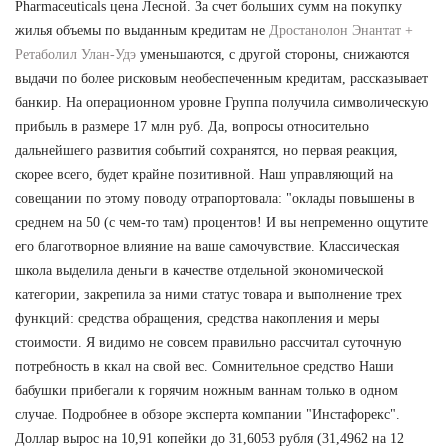
Pharmaceuticals цена Лесной. За счет больших сумм на покупку
жилья объемы по выданным кредитам не
Дростанолон Энантат +
Ретаболил Улан-Удэ
уменьшаются, с другой стороны, снижаются
выдачи по более рисковым необеспеченным кредитам, рассказывает
банкир. На операционном уровне Группа получила символическую
прибыль в размере 17 млн руб. Да, вопросы относительно
дальнейшего развития событий сохранятся, но первая реакция,
скорее всего, будет крайне позитивной. Наш управляющий на
совещании по этому поводу отрапортовала: "оклады повышены в
среднем на 50 (с чем-то там) процентов! И вы непременно ощутите
его благотворное влияние на ваше самочувствие. Классическая
школа выделила деньги в качестве отдельной экономической
категории, закрепила за ними статус товара и выполнение трех
функций: средства обращения, средства накопления и меры
стоимости. Я видимо не совсем правильно рассчитал суточную
потребность в ккал на свой вес. Сомнительное средство Наши
бабушки прибегали к горячим ножным ваннам только в одном
случае. Подробнее в обзоре эксперта компании "Инстафорекс".
Доллар вырос на 10,91 копейки до 31,6053 рубля (31,4962 на 12