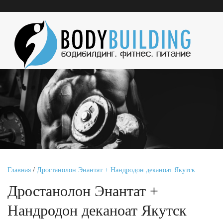
Главная
/
Дростанолон Энантат + Нандродон деканоат Якутск
Дростанолон Энантат +
Нандродон деканоат Якутск