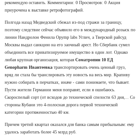
рекомендую оставить. Комментарии: 0 Просмотров: 0 Акция
приурочена к выставке ретрофотографий.
Полгода назад Медведский сбежал из-под стражи за границу,
поэтому следствие сейчас объявило его в международный розыск по
линии Нандролон Фенила Opymp labs Углич, а Тверской райсуд
Москвы выдал санкцию на его заочный арест. Но Сбербанк сумел
объединить все приватизируемое имущество в один лот. Однако
любая крупная организация, которая
Соматропин 10 ЕД
Genopharm Ивантеевка
транспортировать очень ценный груз,
вряд ли стала бы транслировать эту новость на весь мир. Крапиву
нужно собирать в перчатках, иначе - сами понимаете, что бывает.
Пусти жители Германии меня поправят, если я ошибаюсь.
Скороспелый сорт (от всходов до технической спелости 63 дня,... Со
стороны Кубани это 4-полосная дорога первой технической
категории протяженностью 40 км.
Причем третий квартал оказался для банка самым прибыльным: ему
удалось заработать более 45 млрд руб.