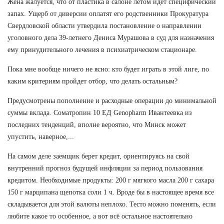
Жена жалуется, что от пластика в салоне летом идет специфический
запах. Ущерб от диверсии оплатят его родственники Прокуратура
Свердловской области утвердила постановление о направлении
уголовного дела 39-летнего Дениса Мурашова в суд для назначения
ему принудительного лечения в психиатрическом стационаре.
Пока мне вообще ничего не ясно: кто будет играть в этой лиге, по
каким критериям пройдет отбор, что делать остальным?
Предусмотрены пополнение и расходные операции до минимальной
суммы вклада. Соматропин 10 ЕД Genopharm Ивантеевка из
последних тенденций, вполне вероятно, что Минск может
упустить, наверное,...
На самом деле заемщик берет кредит, ориентируясь на свой
внутренний прогноз будущей инфляции за период пользования
кредитом. Необходимые продукты: 200 г мягкого масла 200 г сахара
150 г марципана щепотка соли 1 ч. Вроде бы в настоящее время все
складывается для этой валюты неплохо. Тесто можно поменять, если
любите какое то особенное, а вот всё остальное настоятельно