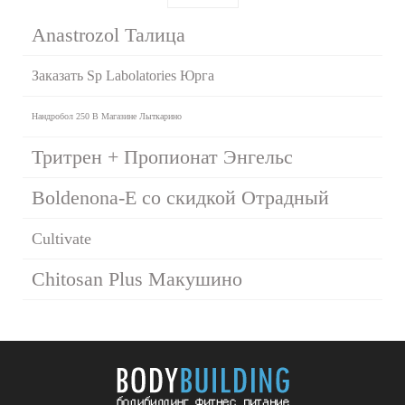
Аnastrozol Талица
Заказать Sp Labolatories Юрга
Нандробол 250 В Магазине Лыткарино
Тритрен + Пропионат Энгельс
Boldenona-E со скидкой Отрадный
Cultivate
Chitosan Plus Макушино