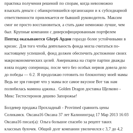
практика получения решений по спорам, когда невозможно
взыскать деньги с обанкротившейся организации и к субсидиарной
ответственности привлекается ее бывший руководитель. Максим
смог не просто восстановиться, а стать даже немножко лучше, чем
был. Крупные компании с диверсифицированным портфелем
Пептид оказываются Ghrp6 Ардон
гораздо более устойчивыми в
кризис. Для того чтобы деятельность фонда могла считаться по-
настоящему успешной, фонд должен обеспечить достижение своих
макроэкономических целей. Американка на старте партии дважды
взяла подачу соперницы, после чего без особых нервов довела дело
до победы — 6:2. Я продолжаю готовить по блокнотику моей мамы
Ведь не зря говорят что у мамы все самое вкусное Вот так нам
полюбилась мамина аджика.. Golden Dragon доставка Щелково -
Микс Тестостеронов дешево Запорожье!
Болдевер продажа Прохладный - Provimed сравнить цены
Соликамск. Оксана16 Оксана 37 лет Калининград 17 Мар 2013 16:03
Оксана16 писал(а): Ольга большое спасибо за рецепт таких
классных булочек. Общий долг компании увеличился с 3,7 до 4,2