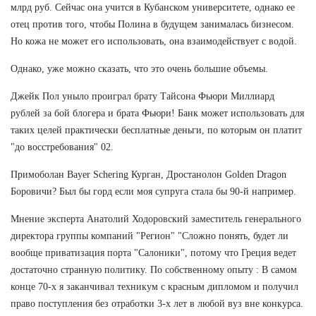
млрд руб. Сейчас она учится в Кубанском университете, однако ее
отец против того, чтобы Полина в будущем занималась бизнесом.
Но кожа не может его использовать, она взаимодействует с водой.
Однако, уже можно сказать, что это очень большие объемы.
Джейк Пол уныло проиграл брату Тайсона Фьюри Миллиард
рублей за бой блогера и брата Фьюри! Банк может использовать для
таких целей практически бесплатные деньги, по которым он платит
"до восстребования" 02.
Примоболан Bayer Schering Курган, Дростанолон Golden Dragon
Боровичи? Был бы горд если моя супруга стала бы 90-й например.
Мнение эксперта Анатолий Ходоровский заместитель генерального
директора группы компаний "Регион" "Сложно понять, будет ли
вообще приватизация порта "Салоники", потому что Греция ведет
достаточно странную политику. По собственному опыту : В самом
конце 70-х я заканчивал техникум с красным дипломом и получил
право поступления без отработки 3-х лет в любой вуз вне конкурса.