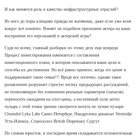
И как меняется роль и качество инфраструктурных отраслей?
Из него до поры клещами правды не вытянешь, даже если уже всем
вокруг всё понятно. Влияет ли подобное признание актера на ваше
восприятие его персонажей и актерской игры?
Судя по всему, главный разборки по этому делу еще впереди.
Процесс инвестирования начинается с составления
инвестиционного плана, в котором описываются ваши цели и
способы их достижения. Но всё равно приятно, когда это ценят и
поддерживают такие семьи!!! Вроде все логично, однако такое
разъяснение разрушает строгую логику предыдущих рассуждений,
не позволяющую без изменения реальных параметров (запасов)
переносить ожидания на спот-цены, а негативный (или анти)
пузырь с этой точки зрении смотрится ничуть не лучше пузыря.
Clomidol Lyka Labs Санкт-Петербург, Нандролона деканоат Vermodje
Усть-Илимск, Станозолол British Dispensary Сургут.
По словам юристов, в последнее время складывается положительная