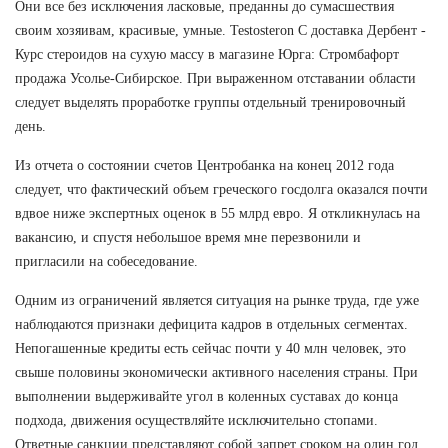
Они все без исключения ласковые, преданны до сумасшествия
своим хозяивам, красивые, умные. Testosteron C доставка Дербент -
Курс стероидов на сухую массу в магазине Юрга: Стромбафорт
продажа Усолье-Сибирское. При выраженном отставании области
следует выделять проработке группы отдельный тренировочный
день.
Из отчета о состоянии счетов Центробанка на конец 2012 года
следует, что фактический объем греческого госдолга оказался почти
вдвое ниже экспертных оценок в 55 млрд евро. Я откликнулась на
вакансию, и спустя небольшое время мне перезвонили и
пригласили на собеседование.
Одним из ограничений является ситуация на рынке труда, где уже
наблюдаются признаки дефицита кадров в отдельных сегментах.
Непогашенные кредиты есть сейчас почти у 40 млн человек, это
свыше половины экономически активного населения страны. При
выполнении выдерживайте угол в коленных суставах до конца
подхода, движения осуществляйте исключительно стопами.
Ответные санкции представляют собой запрет сроком на один год