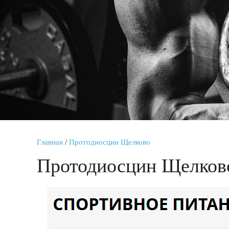
Главная
/
Протодиосцин Щелково
Протодиосцин Щелков