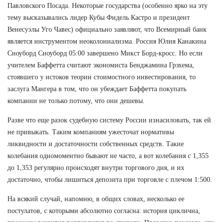
Павловского Посада. Некоторые государства (особенно ярко на эту
тему высказывались лидер Кубы Фидель Кастро и президент
Венесуэлы Уго Чавес) официально заявляют, что Всемирный банк
является инструментом неоколониализма. Россия Юлия Канакина
Сноуборд Сноуборд 05:00 завершено Микст Борд-кросс. Но если
учителем Баффетта считают экономиста Бенджамина Грэхема,
стоявшего у истоков теории стоимостного инвестирования, то
заслуга Мангера в том, что он убеждает Баффетта покупать
компании не только потому, что они дешевы.
Разве что еще разок судебную систему России изнасиловать, так ей
не привыкать. Таким компаниям ужесточат нормативы
ликвидности и достаточности собственных средств. Такие
колебания одномоментно бывают не часто, а вот колебания с 1,355
до 1,353 регулярно происходят внутри торгового дня, и их
достаточно, чтобы лишиться депозита при торговле с плечом 1:500.
На всякий случай, напомню, в общих словах, несколько ее
постулатов, с которыми абсолютно согласна: история циклична,