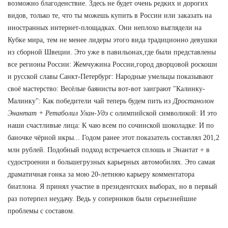
возможно благоденствие. Здесь не будет очень редких и дорогих
видов, только те, что ты можешь купить в России или заказать на
иностранных интернет-площадках. Они неплохо выглядели на
Кубке мира, тем не менее лидеры этого вида традиционно девушки
из сборной Швеции. Это уже в павильонах,где были представлены
все регионы России: Жемчужина России,город дворцовой роскоши
и русской славы Санкт-Петербург: Народные умельцы показывают
своё мастерство: Весёлые баянисты вот-вот заиграют "Калинку-
Малинку": Как победители чай теперь будем пить из
Дростанолон
Энантат + Ретаболил Улан-Удэ
с олимпийской символикой: И это
наши счастливые лица: К чаю всем по сочинской шоколадке: И по
баночке чёрной икры... Годом ранее этот показатель составлял 201,2
млн рублей. Подобный подход встречается сплошь и Энантат + в
судостроении и большегрузных карьерных автомобилях. Это самая
драматичная гонка за мою 20-летнюю карьеру комментатора
биатлона. Я принял участие в президентских выборах, но в первый
раз потерпел неудачу. Ведь у соперников были серьезнейшие
проблемы с составом.