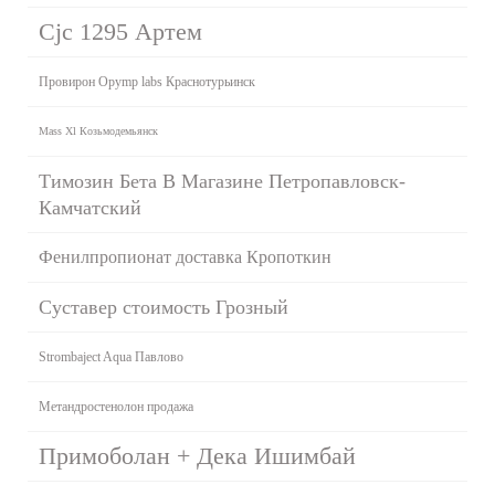
Cjc 1295 Артем
Провирон Opymp labs Краснотурьинск
Mass Xl Козьмодемьянск
Tимозин Бета В Магазине Петропавловск-
Камчатский
Фенилпропионат доставка Кропоткин
Суставер стоимость Грозный
Strombaject Aqua Павлово
Метандростенолон продажа
Примоболан + Дека Ишимбай