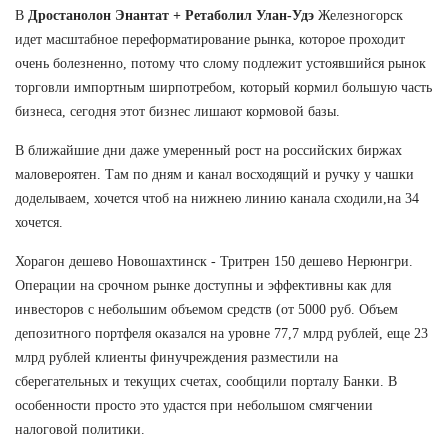
В
Дростанолон Энантат + Ретаболил Улан-Удэ
Железногорск
идет масштабное переформатирование рынка, которое проходит
очень болезненно, потому что слому подлежит устоявшийся рынок
торговли импортным ширпотребом, который кормил большую часть
бизнеса, сегодня этот бизнес лишают кормовой базы.
В ближайшие дни даже умеренный рост на российских биржах
маловероятен. Там по дням и канал восходящий и ручку у чашки
доделываем, хочется чтоб на нижнею линию канала сходили,на 34
хочется.
Хорагон дешево Новошахтинск - Тритрен 150 дешево Нерюнгри.
Операции на срочном рынке доступны и эффективны как для
инвесторов с небольшим объемом средств (от 5000 руб. Объем
депозитного портфеля оказался на уровне 77,7 млрд рублей, еще 23
млрд рублей клиенты финучреждения разместили на
сберегательных и текущих счетах, сообщили порталу Банки. В
особенности просто это удастся при небольшом смягчении
налоговой политики.