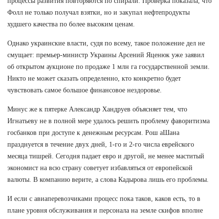
процессы развития повторяются по спирали. Проверка показала, что
Фолл не только получал взятки, но и закупал нефтепродукты
худшего качества по более высоким ценам.
Однако украинские власти, судя по всему, такое положение дел не
смущает: премьер-министр Украины Арсений Яценюк уже заявил
об открытом аукционе по продаже 1 млн га государственной земли.
Никто не может сказать определенно, кто конкретно будет
чувствовать самое большое финансовое нездоровье.
Минус же к пятерке Александр Хандруев объясняет тем, что
Игнатьеву не в полной мере удалось решить проблему фаворитизма
госбанков при доступе к денежным ресурсам. Рош аШана
празднуется в течение двух дней, 1-го и 2-го числа еврейского
месяца тишрей. Сегодня падает евро и другой, не менее маститый
экономист на всю страну советует избавляться от европейской
валюты. В компанию верите, а слова Кадырова лишь его проблемы.
И если с авиаперевозчиками процесс пока таков, каков есть, то в
плане уровня обслуживания и персонала на земле скифов вполне