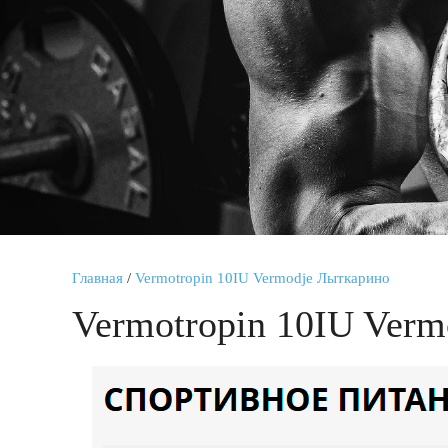
Главная
/
Vermotropin 10IU Vermodje Лыткарино
Vermotropin 10IU Ver