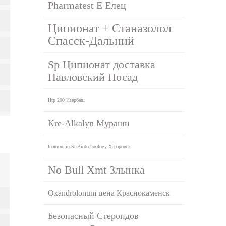
Pharmatest E Елец
Ципионат + Станазолол
Спасск-Дальний
Sp Ципионат доставка
Павловский Посад
Htp 200 Изербаш
Kre-Alkalyn Мураши
Ipamorelin St Biotechnology Хабаровск
No Bull Xmt Злынка
Oxandrolonum цена Краснокаменск
Безопасный Стероидов