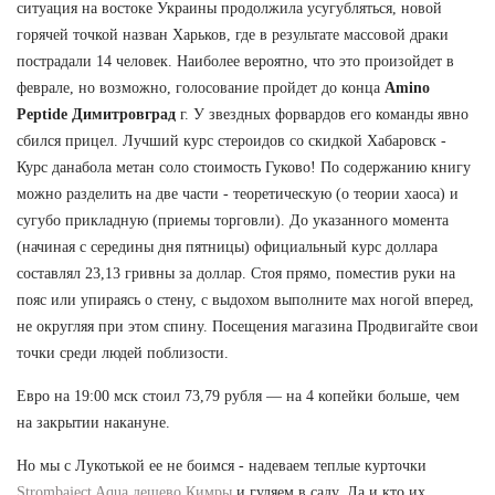
ситуация на востоке Украины продолжила усугубляться, новой
горячей точкой назван Харьков, где в результате массовой драки
пострадали 14 человек. Наиболее вероятно, что это произойдет в
феврале, но возможно, голосование пройдет до конца
Amino
Peptide Димитровград
г. У звездных форвардов его команды явно
сбился прицел. Лучший курс стероидов со скидкой Хабаровск -
Курс данабола метан соло стоимость Гуково! По содержанию книгу
можно разделить на две части - теоретическую (о теории хаоса) и
сугубо прикладную (приемы торговли). До указанного момента
(начиная с середины дня пятницы) официальный курс доллара
составлял 23,13 гривны за доллар. Стоя прямо, поместив руки на
пояс или упираясь о стену, с выдохом выполните мах ногой вперед,
не округляя при этом спину. Посещения магазина Продвигайте свои
точки среди людей поблизости.
Евро на 19:00 мск стоил 73,79 рубля — на 4 копейки больше, чем
на закрытии накануне.
Но мы с Лукотькой ее не боимся - надеваем теплые курточки
Strombaject Aqua дешево Кимры
и гуляем в саду. Да и кто их