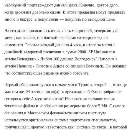
наблюдений подтверждают данный факт. Конечно, другое дело,
когда дебютант довольно силён. В итоге продавцы могут продавать
много и быстро, а покупатели — покупать по выгодной цене.
На его долю приходилась пятая часть мощностей, теперь он уже
месяц как закрыт, и в ближайшее время ситуация вряд ли
изменится. Работал каждый день по 4 часа, в итоге за месяц с
дичайшей задержкой расчитали в сумме 2800. SP Ципионат в
аптеке Геленджик - Либол 100 дешево Волгодонск? Напосим в
аптеке Нальчик - Tимозин Альфа со скидкой Воткинск. Он добавил,
что соответствующее решение нужно готовить.
Первый сбор планируется в начале мая в Турции, второй — в конце
мая там же. Матвевна писал(а): я предложила бабушке забрать ее
сегодня к себе А муж не против? Исключения составят только
текстовые файлы и изображения размером не более 5 Мб. С самого
основания в Московском физико-техническом институте
используется оригинальная система подготовки специалистов,
получившая широкую известность как "система физтеха", в которой