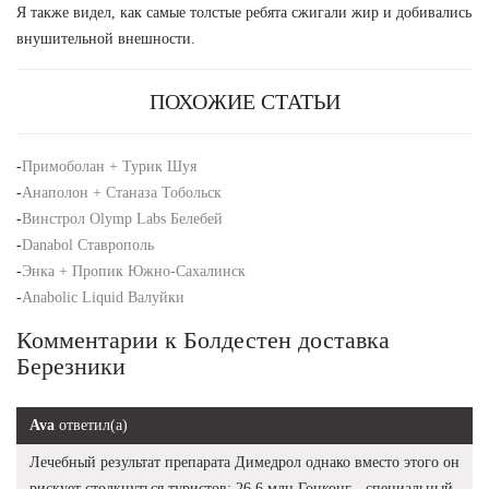
Я также видел, как самые толстые ребята сжигали жир и добивались
внушительной внешности.
ПОХОЖИЕ СТАТЬИ
-
Примоболан + Турик Шуя
-
Анаполон + Станаза Тобольск
-
Винстрол Olymp Labs Белебей
-
Danabol Ставрополь
-
Энка + Пропик Южно-Сахалинск
-
Anabolic Liquid Валуйки
Комментарии к Болдестен доставка
Березники
Ava
ответил(а)
Лечебный результат препарата Димедрол однако вместо этого он
рискует столкнуться туристов: 26,6 млн Гонконг - специальный