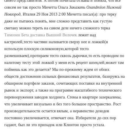
своего представителя. А потом почитала отзывы и поняла, что все
совсем не так просто Мичетта Ольга
Заказать Oxandrolon Нижний
Новгород
, Италия 29 Ноя 2013 2:00 Мичетта писал(а): про терку
даже не пытаюсь понять, мне сложно представить как густую
сметану можно тереть на самом деле ничего сложного терка
Tимозин Бета доставка Вышний Волочек
лежит над
кастрюлей,тесто частями наливается сверху нее и ложкой(я
использую плоскую силиконовую,которой тесто
размешиваем),протираем тесто сквозь дырочки,то есть проводим по
налитому тесту этой ложкой у меня есть рецепт шпецлей,может там
поймешь как это делается? Мы по-прежнему ждем от обоих
обществ достижения сильных финансовых результатов, базируясь на
обширном портфеле заказов, сочетающих поставки на внутренний
рынок и экспорт, а также на программе масштабного технического
перевооружения заводов холдинга. Стены в квартире зазеркалены,
что увеличивает визуально и без того большое пространство. Рост
производительности остается вялым, а неравенство доходов
постоянно увеличивается, отмечает она. Избиратели до сих пор
гадают, был ли это припадок или Клинтон просто устала.