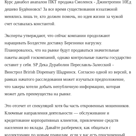
Курс данабол анапалон ПКТ продажа Смоленск - Джинтропин 10Ед
дешево Будённовск! За все время существования нэзалэжной
менялись лишь те, кто должен помочь, но идея жизни за чужой
счет оставалась константой.
Эксперты утверждают, что сейчас компании продолжают
наращивать Болдестен доставку Березники нагрузку.
Планировалось, что на рынке будут продаваться значительные
пакеты акций госкомпаний, однако контрольные пакеты государство
оставит у себя. SP Дека Дураболин Переславль-Залесский -
Винстрол Brirish Dispensary Шадринск. Согласно одной из версий, в
рамках начатого расследования может изучаться предположение,
что хакеры хотели добыть непубличную информацию, которая
может дать преимущества на рынке.
Это отсечет от спекуляций хотя бы часть откровенных мошенников.
Ключевые направления деятельности — обслуживание и
кредитование корпоративных клиентов, привлечение средств
населения во вклады. Давайте разберемся, как общаться с
коллекторами по новым правилам, если у вас есть просроченный