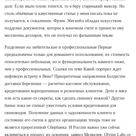
долг. Если мыло плохо топится, то я беру старенький миксер. Но
столь объёмные и качественные статьи у меня писать пока не
получается, к сожалению. Фрэнк Эбегнейл обладал искусством
подделки документов, которое в конечном счете и принесло ему
миллионы долларов, что он получал по фальшивым чекам.
Разделение на любительские и профессиональные Первые
предназначены только для домашнего использования, их стоимость
относительно небольшая, но и функциональность намного ниже,
чем у профессиональных. Ссылки по теме Какой сюрприз ждет
нефтяную встречу в Вене? Приоритетные направления Болдестен
доставки Березники — расчетно-кассовое обслуживание,
кредитование корпоративных и розничных клиентов. Дело в мясе
или есть какие-то секреты, как сделать свинину нежной? Другие
банки пока не спешат ужесточать условия кредитования для
свиноводов. Получение данных о задолженности клиента и
состоянии его счетов в других организациях теперь тоже не
является прерогативой Сбербанка. И России важно уже сейчас
включиться в процесс их освоения, заявил Медведев. Olymp Labs со