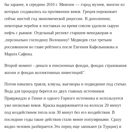
бы заранее, в середине 2010 г. Мюнхен — город музеев, многие из
которых создавались на протяжении веков. Греция переживает
сейчас шестой год экономической рецессии. В дополнение,
некоторые перебои в поставках на время совсем удалили сырую
нефть с рынков. Отдельный респект старшим менеджерам и
,персонально господину Волошину! Медведев стал третьим
россиянином во главе рейтинга после Евгения Кафельникова и
Марата Сафина.
Второй момент - деньги в пенсионных фондах, фондах страхования
жизни и фондах коллективных инвестиций".
Потом начались травля, кляузы, выговоры и подведение под статью.
Вода для процедур берется из двух главных источников
Правржидло и Гиние и одного Горного источника и используется
уже несколько веков. Краска выдерживается на волосах 20 минут
под воздействием тепла или 30 минут без его воздействия. В
последние годы такие действия стали менее популярными. Сразу
видно человек разбирается Это перец еще запекают (в Турции) и