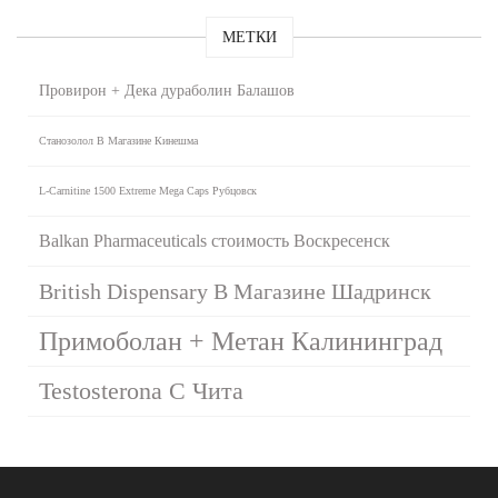
МЕТКИ
Провирон + Дека дураболин Балашов
Станозолол В Магазине Кинешма
L-Carnitine 1500 Extreme Mega Caps Рубцовск
Balkan Pharmaceuticals стоимость Воскресенск
British Dispensary В Магазине Шадринск
Примоболан + Метан Калининград
Testosterona C Чита