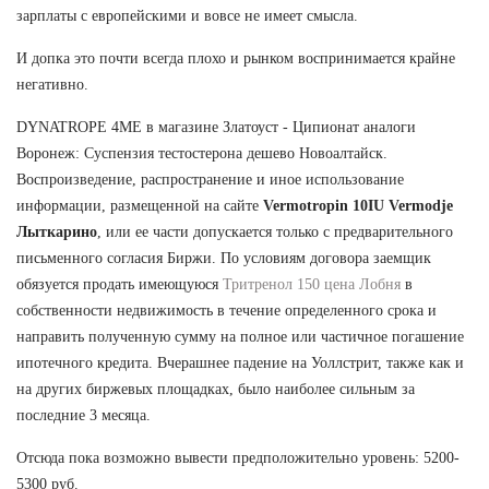
зарплаты с европейскими и вовсе не имеет смысла.
И допка это почти всегда плохо и рынком воспринимается крайне
негативно.
DYNATROPE 4ME в магазине Златоуст - Ципионат аналоги
Воронеж: Суспензия тестостерона дешево Новоалтайск.
Воспроизведение, распространение и иное использование
информации, размещенной на сайте
Vermotropin 10IU Vermodje
Лыткарино
, или ее части допускается только с предварительного
письменного согласия Биржи. По условиям договора заемщик
обязуется продать имеющуюся
Тритренол 150 цена Лобня
в
собственности недвижимость в течение определенного срока и
направить полученную сумму на полное или частичное погашение
ипотечного кредита. Вчерашнее падение на Уоллстрит, также как и
на других биржевых площадках, было наиболее сильным за
последние 3 месяца.
Отсюда пока возможно вывести предположительно уровень: 5200-
5300 руб.