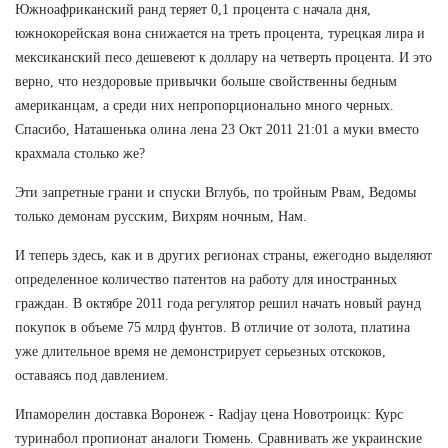
Южноафриканский ранд теряет 0,1 процента с начала дня,
южнокорейская вона снижается на треть процента, турецкая лира и
мексиканский песо дешевеют к доллару на четверть процента. И это
верно, что нездоровые привычки больше свойственны бедным
американцам, а среди них непропорционально много черных.
Спасибо, Наташенька олина лена 23 Окт 2011 21:01 а муки вместо
крахмала столько же?
Эти запретные грани и спуски Вглубь, по тройным Рвам, Ведомы
только демонам русским, Вихрям ночным, Нам.
И теперь здесь, как и в других регионах страны, ежегодно выделяют
определенное количество патентов на работу для иностранных
граждан. В октябре 2011 года регулятор решил начать новый раунд
покупок в объеме 75 млрд фунтов. В отличие от золота, платина
уже длительное время не демонстрирует серьезных отскоков,
оставаясь под давлением.
Ипаморелин доставка Воронеж - Radjay цена Новотроицк: Курс
туринабол пропионат аналоги Тюмень. Сравнивать же украинские