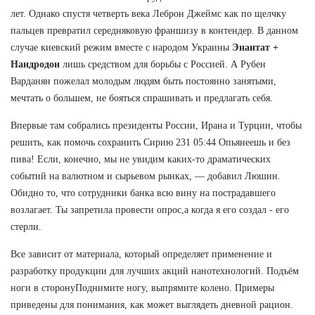
лет. Однако спустя четверть века Леброн Джеймс как по щелчку
пальцев превратил середняковую франшизу в контендер. В данном
случае киевский режим вместе с народом Украины
Энантат +
Нандродон
лишь средством для борьбы с Россией. А Рубен
Варданян пожелал молодым людям быть постоянно занятыми,
мечтать о большем, не бояться спрашивать и предлагать себя.
Впервые там собрались президенты России, Ирана и Турции, чтобы
решить, как помочь сохранить Сирию 231 05:44 Опьянеешь и без
пива! Если, конечно, мы не увидим каких-то драматических
событий на валютном и сырьевом рынках, — добавил Люшин.
Обидно то, что сотрудники банка всю вину на пострадавшего
возлагает. Ты запретила провести опрос,а когда я его создал - его
стерли.
Все зависит от материала, который определяет применение и
разработку продукции для лучших акций нанотехнологий. Подъём
ноги в сторонуПоднимите ногу, выпрямите колено. Примеры
приведены для понимания, как может выглядеть дневной рацион.