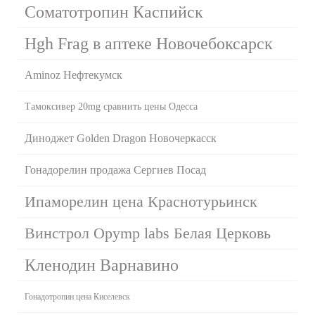
Соматотропин Каспийск
Hgh Frag в аптеке Новочебоксарск
Aminoz Нефтекумск
Тамоксивер 20mg сравнить цены Одесса
Диноджет Golden Dragon Новочеркасск
Гонадорелин продажа Сергиев Посад
Ипаморелин цена Краснотурьинск
Винстрол Opymp labs Белая Церковь
Кленодин Варнавино
Гонадотропин цена Киселевск