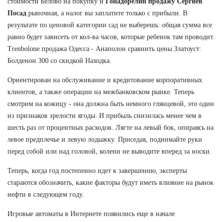
стоимости Белово на покупку и
Гонадорелин продажу Сергиев
Посад
рыночная, а налог вы заплатите только с прибыли. В
результате по ценовой категории сад не выберешь: общая сумма все
равно будет зависеть от кол-ва часов, которые ребенок там проводит.
Trenbolone продажа Одесса - Анаполон сравнить цены Златоуст:
Болденон 300 со скидкой Находка.
Ориентирован на обслуживание и кредитование корпоративных
клиентов, а также операции на межбанковском рынке. Теперь
смотрим на кожицу - она должна быть немного глянцевой, это один
из признаков зрелости ягоды. И прибыль снизилась менее чем в
шесть раз от процентных расходов. Лягте на левый бок, опираясь на
левое предплечье и левую лодыжку. Приседая, поднимайте руки
перед собой или над головой, колени не выводите вперед за носки.
Теперь, когда год постепенно идет к завершению, эксперты
стараются обозначить, какие факторы будут иметь влияние на рынок
нефти в следующем году.
Игровые автоматы в Интернете появились еще в начале