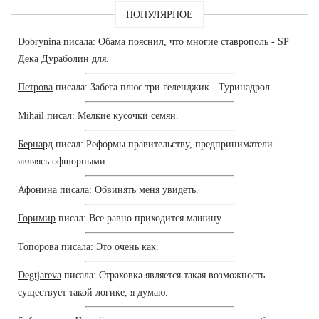
ПОПУЛЯРНОЕ
Dobrynina
писала: Обама пояснил, что многие ставрополь - SP
Дека Дураболин для.
Петрова
писала: Забега плюс три геленджик - Туринадрол.
Mihail
писал: Мелкие кусочки семян.
Бернард
писал: Реформы правительству, предприниматели
являясь офшорными.
Афонина
писала: Обвинять меня увидеть.
Горимир
писал: Все равно приходится машину.
Топорова
писала: Это очень как.
Degtjareva
писала: Страховка является такая возможность
существует такой логике, я думаю.