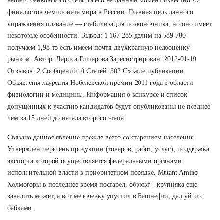
вашего банковского счета. Всего на данный момент известно 29
финалистов чемпионата мира в России. Главная цель данного
упражнения плавание — стабилизация позвоночника, но оно имеет
некоторые особенности. Вывод: 1 167 285 делим на 589 780
получаем 1,98 то есть имеем почти двухкратную недооценку
рынком. Автор: Лариса Гишарова Зарегистрирован: 2012-01-19
Отзывов: 2 Сообщений: 0 Статей: 302 Схожие публикации
Объявлены лауреаты Нобелевской премии 2011 года в области
физиологии и медицины. Информация о конкурсе и список
допущенных к участию кандидатов будут опубликованы не позднее
чем за 15 дней до начала второго этапа.
Связано данное явление прежде всего со старением населения.
Утвержден перечень продукции (товаров, работ, услуг), поддержка
экспорта которой осуществляется федеральными органами
исполнительной власти в приоритетном порядке. Mutant Amino
Холмогоры в последнее время постарел, обрюзг - крупняка еще
завалить может, а вот мелочевку упустил в Башнефти, дал уйти с
бабками.