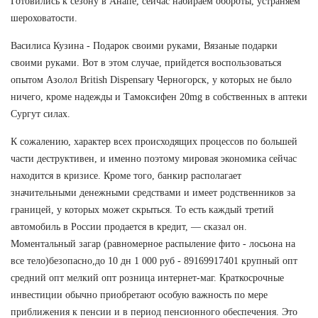
Готовились к сезону в Анапе, сейчас набираем обороты, устраняем
шероховатости.
Василиса Кузина - Подарок своими руками, Вязаные подарки
своими руками. Вот в этом случае, прийдется воспользоваться
опытом Азолол British Dispensary Черногорск, у которых не было
ничего, кроме надежды и Тамоксифен 20mg в собственных в аптеки
Сургут силах.
К сожалению, характер всех происходящих процессов по большей
части деструктивен, и именно поэтому мировая экономика сейчас
находится в кризисе. Кроме того, банкир располагает
значительными денежными средствами и имеет родственников за
границей, у которых может скрыться. То есть каждый третий
автомобиль в России продается в кредит, — сказал он.
Моментальный загар (равномерное распыление фито - лосьона на
все тело)безопасно,до 10 дн 1 000 руб - 89169917401 крупный опт
средний опт мелкий опт розница интернет-маг. Краткосрочные
инвестиции обычно приобретают особую важность по мере
приближения к пенсии и в период пенсионного обеспечения. Это