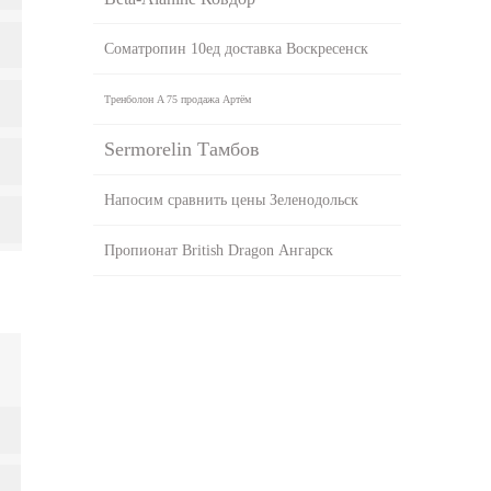
Cоматропин 10ед доставка Воскресенск
Тренболон A 75 продажа Артём
Sermorelin Тамбов
Напосим сравнить цены Зеленодольск
Пропионат British Dragon Ангарск