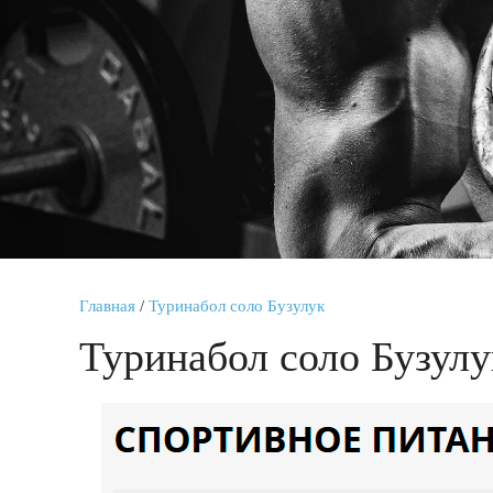
Главная
/
Туринабол соло Бузулук
Туринабол соло Бузулу