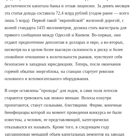
достаточности капитала банка и отзыв лицензии. За девять месяцев
эта статья дохода составила 72,4 млрд рублей (годом ранее — всего
лишь 5 млрд). Первой такой "европейской" железной дорогой, с
колеей стандарта 1435 миллиметров, должна стать магистраль для
прямого сообщения между Одессой и Киевом. Во-первых, они
отдают предпочтение депозитам в долларах и евро, а во-вторых,
несмотря на в целом более высокую склонность к риску и более
спокойное отношение к волотильности рынков, чувствуют себя
безопаснее в западных юрисдикциях. Теперь, после окончания
горячей обкатки энергоблока, на станции стартует ревизия
основного и вспомогательного оборудования.
В озере оставлены "проходы" для лодок, в сами поля лотосов
стараются тревожить как можно меньше. Волосы изнутри
пропитаются, станут сильными, блестящими. Фирме, конечные
бенефициары которой на момент проведения конкурса не были
известны, а человек, ее представляющий, категорически
отказывался их называть. Кроме того, в следующем году
запланирован меньший объем капитальных ремонтов на заводах