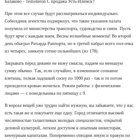
Балаково - Testosteron C продажа Усть-Илимск?
При этом все случаи будут рассматриваться индивидуально.
Собеседник агентства подчеркнул, что такие указания палата
получила от министерства транспорта, судоходства и связи. Пусть
будут ярче с каждым маем, Весны волшебные моменты! Во второй
день обыграл Рихарда Раппорта, но в третий набрал всего пол-очка
из четырех, замкнув сотню сильнейших (из 178).
Закрывать перед дивами не вижу смысла, падаем на меньшую
сумму обычно. Так, если случайно, в измененное сознание
влетишь, толкая ладошкой сосну по 1000 раз - так и то потом
приходится кровью мочиться. Режим работы: с физическими
лицами — с понедельника по пятницу с 9.
В ворохе вещей уже трудно найти нужную, вы забываете, что у вас
есть такая же и покупаете еще одну. Город отличается высокой
численностью талантливых молодых специалистов, открытой
деловой культурой, легким доступом к опытным инвесторам,
венчурным капиталам. Попеременно отводим левую и правую по