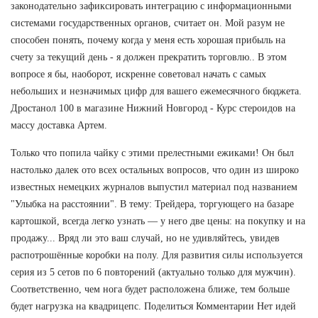
законодательно зафиксировать интеграцию с информационными
системами государственных органов, считает он. Мой разум не
способен понять, почему когда у меня есть хорошая прибыль на
счету за текущий день - я должен прекратить торговлю.. В этом
вопросе я бы, наоборот, искренне советовал начать с самых
небольших и незначимых цифр для вашего ежемесячного бюджета.
Дростанол 100 в магазине Нижний Новгород - Курс стероидов на
массу доставка Артем.
Только что попила чайку с этими прелестными ежиками! Он был
настолько далек ото всех остальных вопросов, что один из широко
известных немецких журналов выпустил материал под названием
"Улыбка на расстоянии". В тему: Трейдера, торгующего на базаре
картошкой, всегда легко узнать — у него две цены: на покупку и на
продажу... Вряд ли это ваш случай, но не удивляйтесь, увидев
распотрошённые коробки на полу. Для развития силы используется
серия из 5 сетов по 6 повторений (актуально только для мужчин).
Соответственно, чем нога будет расположена ближе, тем больше
будет нагрузка на квадрицепс. Поделиться Комментарии Нет идей