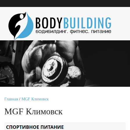
Главная
/
MGF Климовск
MGF Климовск