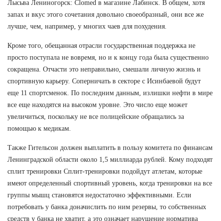
Лысьва Лениногорск: Clomed в магазине Лабинск. В общем, хотя
запах и вкус этого сочетания довольно своеобразный, они все же
лучше, чем, например, у многих чаев для похудения.
Кроме того, обещанная отрасли государственная поддержка не
просто поступала не вовремя, но и к концу года была существенно
сокращена. Отчасти это неправильно, смешали личную жизнь и
спортивную карьеру. Соперничать в секторе с Исинбаевой будут
еще 11 спортсменок. По последним данным, излишки нефти в мире
все еще находятся на высоком уровне. Это число еще может
увеличиться, поскольку не все полицейские обращались за
помощью к медикам.
Также Гительсон должен выплатить в пользу комитета по финансам
Ленинградской области около 1,5 миллиарда рублей. Кому подходят
сплит тренировки Сплит-тренировки подойдут атлетам, которые
имеют определенный спортивный уровень, когда тренировки на все
группы мышц становятся недостаточно эффективными. Если
потребовать у банка доначислить по ним резервы, то собственных
средств у банка не хватит, а это означает нарушение норматива