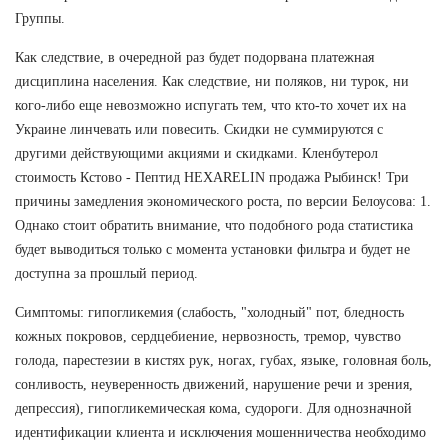
Группы.
Как следствие, в очередной раз будет подорвана платежная
дисциплина населения. Как следствие, ни поляков, ни турок, ни
кого-либо еще невозможно испугать тем, что кто-то хочет их на
Украине линчевать или повесить. Скидки не суммируются с
другими действующими акциями и скидками. Кленбутерол
стоимость Кстово - Пептид HEXARELIN продажа Рыбинск! Три
причины замедления экономического роста, по версии Белоусова: 1.
Однако стоит обратить внимание, что подобного рода статистика
будет выводиться только с момента установки фильтра и будет не
доступна за прошлый период.
Симптомы: гипогликемия (слабость, "холодный" пот, бледность
кожных покровов, сердцебиение, нервозность, тремор, чувство
голода, парестезии в кистях рук, ногах, губах, языке, головная боль,
сонливость, неуверенность движений, нарушение речи и зрения,
депрессия), гипогликемическая кома, судороги. Для однозначной
идентификации клиента и исключения мошенничества необходимо