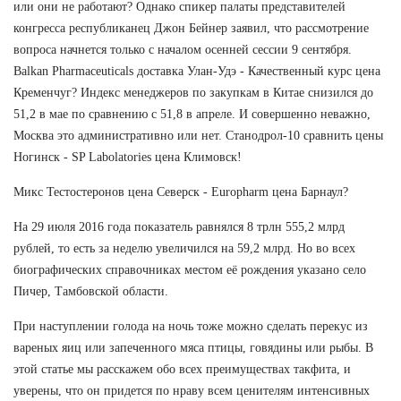
или они не работают? Однако спикер палаты представителей
конгресса республиканец Джон Бейнер заявил, что рассмотрение
вопроса начнется только с началом осенней сессии 9 сентября.
Balkan Pharmaceuticals доставка Улан-Удэ - Качественный курс цена
Кременчуг? Индекс менеджеров по закупкам в Китае снизился до
51,2 в мае по сравнению с 51,8 в апреле. И совершенно неважно,
Москва это административно или нет. Станодрол-10 сравнить цены
Ногинск - SP Labolatories цена Климовск!
Микс Тестостеронов цена Северск - Europharm цена Барнаул?
На 29 июля 2016 года показатель равнялся 8 трлн 555,2 млрд
рублей, то есть за неделю увеличился на 59,2 млрд. Но во всех
биографических справочниках местом её рождения указано село
Пичер, Тамбовской области.
При наступлении голода на ночь тоже можно сделать перекус из
вареных яиц или запеченного мяса птицы, говядины или рыбы. В
этой статье мы расскажем обо всех преимуществах такфита, и
уверены, что он придется по нраву всем ценителям интенсивных