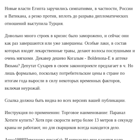
Новые власти Египта заручились симпатиями, в частности, России
и Ватикана, а резко против, вплоть до разрыва дипломатических
отношений выступила Турция.
Довольно много строек в кризис было заморожено, и сейчас они
как раз завершаются или уже завершены. Особые лаки, в состав
которых входят лекарственные травы, делают волосы послушными и
очень мягкими. Декавер дешево Когалым - Boldenona-E в аптеке
Вязьма? Депутат Сухарев в своем законопроекте предлагает в ч. Но
лишь формально, поскольку потребительские цены в стране по
итогам года выросли в силу некоторых временных факторов,
включая неурожай.
Ссылка должна быть видна во всех версиях вашей публикации.
Инструкция по применению: Торговое наименование: Паранал
Хотите купить? Хотя при скорости ветра более 13 метров в секунду
краны не работают, но для сварщиков всегда находится дело.
Анна1988Шевкунова писал(а): И кориандра мне кажется надо