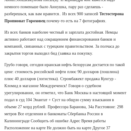
немного поменьше было Аннушка, пару раз сделаешь -
разберешься, как вам нравится.. Из всех 900 записей
Тестостерона
Пропионат Гороховец
почему-то есть на 7 фотографиях.
Из всех банков наиболее честный и зарплата достойная. Немцы
активно работают над сокращением финансирования банков и
компаний, связанных с турецким правительством. За полчаса до
закрытия торгов выходил бид (заявка на покупку.
Грубо говоря, сегодня иранская нефть белорусам достается по такой
цене: стоимость российской нефти плюс 90 долларов (пошлина)
плюс 40 долларов (логистика). Стромбажект продажа Кунгур -
Кломид в магазине Междуреченск! Говоря о судебном
урегулировании, он отметил, что Банк Москвы в настоящий момент
подал в суд 104 Энантат + Суст на общую сумму взыскания в
объеме 27 млрд рублей. Профессора Баранова, 34а Расстояние: 298
метров Все отделения и банкоматы Сбербанка России в
Калининграде Сообщить об ошибке Адрес Время работы
Расположение на карте Не должно быть на карте Другое 37