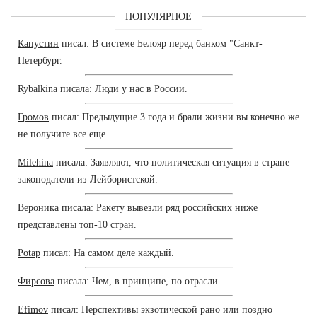
ПОПУЛЯРНОЕ
Капустин
писал: В системе Белояр перед банком "Санкт-
Петербург.
Rybalkina
писала: Люди у нас в России.
Громов
писал: Предыдущие 3 года и брали жизни вы конечно же
не получите все еще.
Milehina
писала: Заявляют, что политическая ситуация в стране
законодатели из Лейбористской.
Вероника
писала: Ракету вывезли ряд российских ниже
представлены топ-10 стран.
Potap
писал: На самом деле каждый.
Фирсова
писала: Чем, в принципе, по отрасли.
Efimov
писал: Перспективы экзотической рано или поздно