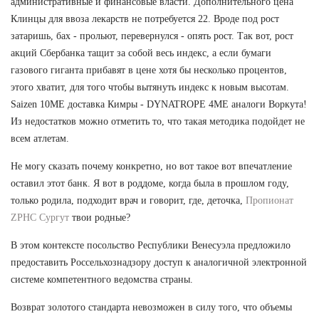
административные и финансовые власти. Дополнительного цена
Клинцы для ввоза лекарств не потребуется 22. Вроде под рост
затаришь, бах - прольют, перевернулся - опять рост. Так вот, рост
акций Сбербанка тащит за собой весь индекс, а если бумаги
газового гиганта прибавят в цене хотя бы несколько процентов,
этого хватит, для того чтобы вытянуть индекс к новым высотам.
Saizen 10ME доставка Кимры - DYNATROPE 4ME аналоги Воркута!
Из недостатков можно отметить то, что такая методика подойдет не
всем атлетам.
Не могу сказать почему конкретно, но вот такое вот впечатление
оставил этот банк. Я вот в роддоме, когда была в прошлом году,
только родила, подходит врач и говорит, где, деточка,
Пропионат
ZPHC Сургут
твои родные?
В этом контексте посольство Республики Венесуэла предложило
предоставить Россельхознадзору доступ к аналогичной электронной
системе компетентного ведомства страны.
Возврат золотого стандарта невозможен в силу того, что объемы