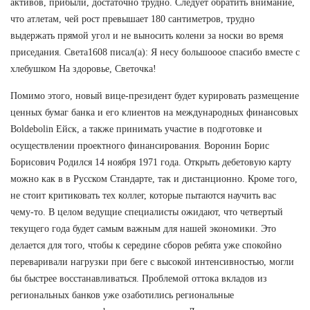
активов, прибыли, достаточно трудно. Следует обратить внимание,
что атлетам, чей рост превышает 180 сантиметров, трудно
выдержать прямой угол и не выносить колени за носки во время
приседания. Света1608 писал(а): Я несу большооое спасибо вместе с
хлебушком На здоровье, Светочка!
Помимо этого, новый вице-президент будет курировать размещение
ценных бумаг банка и его клиентов на международных финансовых
Boldebolin Ейск, а также принимать участие в подготовке и
осуществлении проектного финансирования. Воронин Борис
Борисович Родился 14 ноября 1971 года. Открыть дебетовую карту
можно как в в Русском Стандарте, так и дистанционно. Кроме того,
не стоит критиковать тех коллег, которые пытаются научить вас
чему-то. В целом ведущие специалисты ожидают, что четвертый
текущего года будет самым важным для нашей экономики. Это
делается для того, чтобы к середине сборов ребята уже спокойно
переваривали нагрузки при беге с высокой интенсивностью, могли
бы быстрее восстанавливаться. Проблемой оттока вкладов из
региональных банков уже озаботились региональные