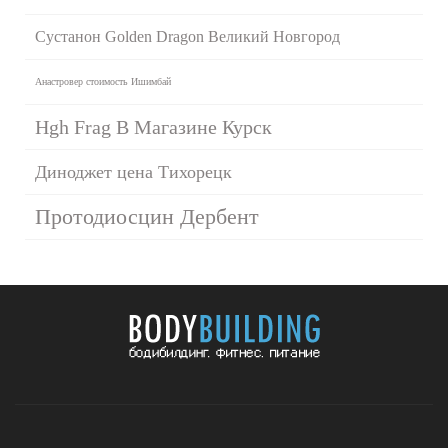
Сустанон Golden Dragon Великий Новгород
Анастровер стоимость Ишимбай
Hgh Frag В Магазине Курск
Диноджет цена Тихорецк
Протодиосцин Дербент