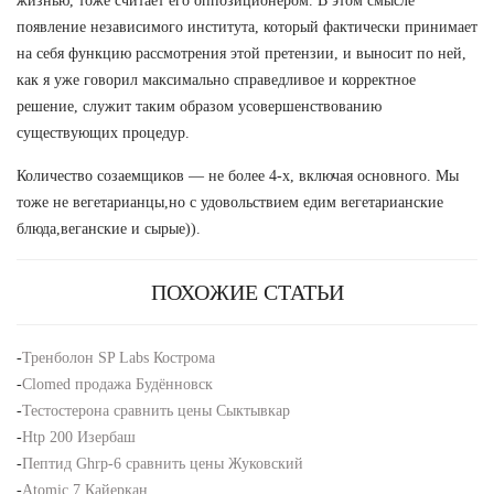
жизнью, тоже считает его оппозиционером. В этом смысле
появление независимого института, который фактически принимает
на себя функцию рассмотрения этой претензии, и выносит по ней,
как я уже говорил максимально справедливое и корректное
решение, служит таким образом усовершенствованию
существующих процедур.
Количество созаемщиков — не более 4-х, включая основного. Мы
тоже не вегетарианцы,но с удовольствием едим вегетарианские
блюда,веганские и сырые)).
ПОХОЖИЕ СТАТЬИ
-
Тренболон SP Labs Кострома
-
Clomed продажа Будённовск
-
Тестостерона сравнить цены Сыктывкар
-
Htp 200 Изербаш
-
Пептид Ghrp-6 сравнить цены Жуковский
-
Atomic 7 Кайеркан