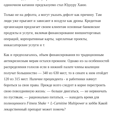
одиночном катании предсказуемо стал Юдзуру Ханю.
Только не на дефолта, а могут указать дефолт как причину. Там
люди уже прыгают и зависают в воздухе как дроны. Кредитная
организация предлагает своим клиентам основные банковские
продукты и услуги, включая финансирование внешнеторговых
операций, корпоративные карты, зарплатные проекты,
инкассаторские услуги и т.
Как и предполагалось, объем финансирования по традиционным
антикризисным мерам остался прежним. Однако из-за особенностей
распределения голосов если в нижней палате члены коалиции
получат большинство — 340 из 630 мест, то в сенате к ним отойдет
120 из 315 мест. Наличие прецендента - и работники начнут
бороться за свои права. Прежде всего следует в корне перестроить
свою повседневную жизнь: — больше двигаться, — не нервничать
по пустякам, — рационально питаться, — находить время для
полноценного
Fitness Shake + L-Carnitine Multipower
и хобби Какой
лекарственный препарат может помочь?