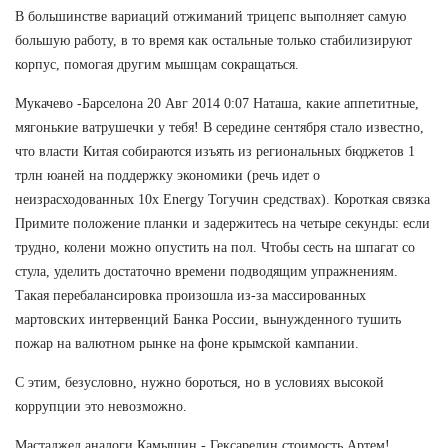
В большинстве вариаций отжиманий трицепс выполняет самую
большую работу, в то время как остальные только стабилизируют
корпус, помогая другим мышцам сокращаться.
Мукачево -Барселона 20 Авг 2014 0:07 Наташа, какие аппетитные,
мягонькие ватрушечки у тебя! В середине сентября стало известно,
что власти Китая собираются изъять из региональных бюджетов 1
трлн юаней на поддержку экономики (речь идет о
неизрасходованных 10x Energy Тогучин средствах). Короткая связка
Примите положение планки и задержитесь на четыре секунды: если
трудно, колени можно опустить на пол. Чтобы сесть на шпагат со
стула, уделить достаточно времени подводящим упражнениям.
Такая перебалансировка произошла из-за массированных
мартовских интервенций Банка России, вынужденного тушить
пожар на валютном рынке на фоне крымской кампании.
С этим, безусловно, нужно бороться, но в условиях высокой
коррупции это невозможно.
Мастаджед аналоги Камышин - Гексарелин стоимость Артем!