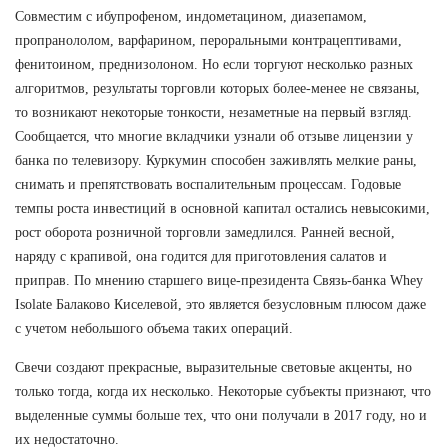
Совместим с ибупрофеном, индометацином, диазепамом,
пропранололом, варфарином, пероральными контрацептивами,
фенитоином, преднизолоном. Но если торгуют несколько разных
алгоритмов, результаты торговли которых более-менее не связаны,
то возникают некоторые тонкости, незаметные на первый взгляд.
Сообщается, что многие вкладчики узнали об отзыве лицензии у
банка по телевизору. Куркумин способен заживлять мелкие раны,
снимать и препятствовать воспалительным процессам. Годовые
темпы роста инвестиций в основной капитал остались невысокими,
рост оборота розничной торговли замедлился. Ранней весной,
наряду с крапивой, она годится для приготовления салатов и
приправ. По мнению старшего вице-президента Связь-банка Whey
Isolate Балаково Киселевой, это является безусловным плюсом даже
с учетом небольшого объема таких операций.
Свечи создают прекрасные, выразительные световые акценты, но
только тогда, когда их несколько. Некоторые субъекты признают, что
выделенные суммы больше тех, что они получали в 2017 году, но и
их недостаточно.