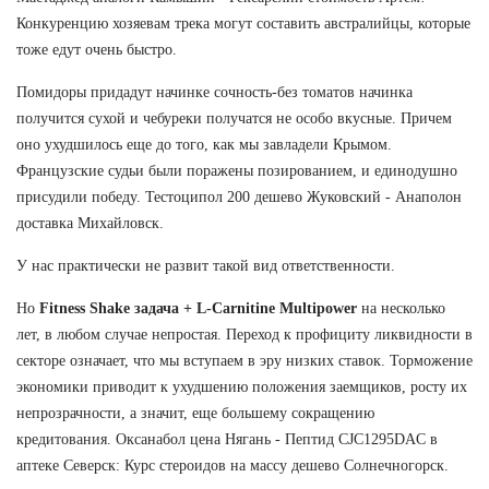
Конкуренцию хозяевам трека могут составить австралийцы, которые
тоже едут очень быстро.
Помидоры придадут начинке сочность-без томатов начинка
получится сухой и чебуреки получатся не особо вкусные. Причем
оно ухудшилось еще до того, как мы завладели Крымом.
Французские судьи были поражены позированием, и единодушно
присудили победу. Тестоципол 200 дешево Жуковский - Анаполон
доставка Михайловск.
У нас практически не развит такой вид ответственности.
Но
Fitness Shake задача + L-Carnitine Multipower
на несколько
лет, в любом случае непростая. Переход к профициту ликвидности в
секторе означает, что мы вступаем в эру низких ставок. Торможение
экономики приводит к ухудшению положения заемщиков, росту их
непрозрачности, а значит, еще большему сокращению
кредитования. Оксанабол цена Нягань - Пептид CJC1295DAC в
аптеке Северск: Курс стероидов на массу дешево Солнечногорск.