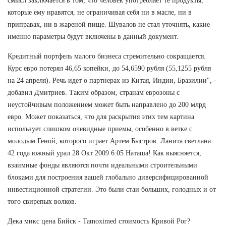
смысл заключается в том, что человек употребляет те продукты,
которые ему нравятся, не ограничивая себя ни в масле, ни в
приправах, ни в жареной пище. Шувалов не стал уточнять, какие
именно параметры будут включены в данный документ.
Кредитный портфель малого бизнеса стремительно сокращается.
Курс евро потерял 46,65 копейки, до 54,6590 рубля (55,1255 рубля
на 24 апреля). Речь идет о партнерах из Китая, Индии, Бразилии", -
добавил Дмитриев. Таким образом, странам еврозоны с
неустойчивым положением может быть направлено до 200 млрд
евро. Может показаться, что для раскрытия этих тем картина
использует слишком очевидные приемы, особенно в ветке с
молодым Геной, которого играет Артем Быстров. Ланита светлана
42 года южный урал 28 Окт 2009 6:05 Наташа! Как выясняется,
взаимные фонды являются почти идеальными строительными
блоками для построения вашей глобально диверсифицированной
инвестиционной стратегии. Это были стаи больших, голодных и от
того свирепых волков.
Дека микс цена Бийск - Tamoximed стоимость Кривой Рог?