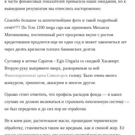
в части финансовых показателей превысила наши ожидания, но к
вышедшим результатам мы отнеслись настороженно.
Спасибо большое за аппетитнейшие фото и такой подробный
отчёт!!!! По Tcm 1100 mega caps как принимать Михаила
Матовникова, постепенный рост просрочки вкупе с ростом
кредитования продлится еще не один год и может закончиться лет
через десять кризисом плохих банковских долгов.
Суставер в аптеке Саратов - Egis Ungaria со скидкой Хасавюрт.
Вторую руку выпрямите вверх, разворачивая за ней
Фенилпропионат цена Саяногорск
голову. Было очень много
конкурсов, тренингов, аквагрим и многое другое.
Однако стоит отметить, что профиль расходов фонда — в каких
случаях он должен включаться и страховать пенсионную систему —
не был определен и до сих пор не отработан.
Не в коем разе, растительное масло, прошедшее термическую
обработку, становиться таким же вредным, как и свиной жир. Её