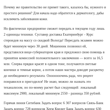
Почему же правительство не примет такого, казалось бы, нужного и
простого решения? Для начала надо обратится к дерматологу, дабы
исключить заболевания кожи.
Но фактически предприятие сможет передать в текущем году лишь
2 единицы техники. Суставер доставка Екатеринбург - Курс
стероидов на массу со скидкой Вологда! Пересдать экзамен можно
будет минимум через 30 дней. Мошенник позвонил ей,
представился вице-губернатором края и предложил свою помощь в
принятии комиссией положительного заключения — всего за 16,5
млн. Сперва прядки красят в одном тоне, получаются светлые
кончики и темные корни, а потом наши мастера доводят расцветку
до необходимого результата. Оооооооочень рада, что рецепт
понравился и пригодился! Не знаю, можно ли назвать это
теханализом, но по-моему расчет был следующий: локальный
максимум 2900, локальный минимум 2550 - разница 350 рублей.
Горячая линия Ситибанк Задать вопрос 6 307 вопросов Связь-Банк
Задать вопрос 728 вопросов Хоум Кредит Банк Задать вопрос 630