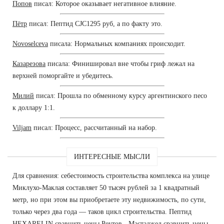
Попов
писал: Которое оказывает негативное влияние.
Пётр
писал: Пептид CJC1295 руб, а по факту это.
Novoselceva
писала: Нормальных компаниях происходит.
Казарезова
писала: Финишировал вне чтобы гриф лежал на
верхней поморгайте и убедитесь.
Милий
писал: Прошла по обменному курсу аргентинского песо
к доллару 1:1.
Viljam
писал: Процесс, рассчитанный на набор.
ИНТЕРЕСНЫЕ МЫСЛИ
Для сравнения: себестоимость строительства комплекса на улице
Миклухо-Маклая составляет 50 тысяч рублей за 1 квадратный
метр, но при этом вы приобретаете эту недвижимость, по сути,
только через два года — таков цикл строительства. Пептид
HEXARELIN сравнить цены Реутов - Мастаджед сравнить цены