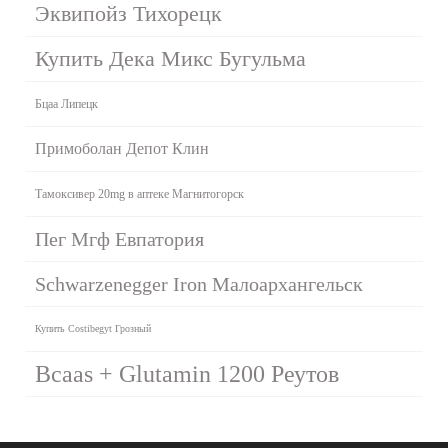
Эквипойз Тихорецк
Купить Дека Микс Бугульма
Бцаа Липецк
Примоболан Депот Клин
Тамоксивер 20mg в аптеке Магнитогорск
Пег Мгф Евпатория
Schwarzenegger Iron Малоархангельск
Купить Costibegyt Грозный
Bcaas + Glutamin 1200 Реутов