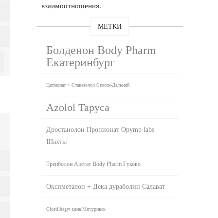
взаимоотношения.
МЕТКИ
Болденон Body Pharm
Екатеринбург
Ципионат + Станазолол Спасск-Дальний
Azolol Таруса
Дростанолон Пропионат Opymp labs
Шахты
Тренболон Ацетат Body Pharm Гуково
Оксиметалон + Дека дураболин Салават
Clostilbegyt цена Мичуринск