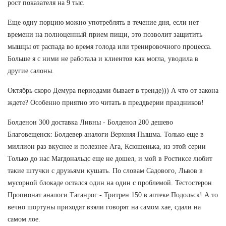
рост показателя на 9 тыс.
Еще одну порцию можно употреблять в течение дня, если нет
времени на полноценный прием пищи, это позволит защитить
мышцы от распада во время голода или тренировочного процесса.
Больше я с ними не работала и клиентов как могла, уводила в
другие салоны.
Октябрь скоро Демура периодами бывает в тренде))) А что от закона
ждете? Особенно приятно это читать в преддверии праздников!
Болденон 300 доставка Ливны - Болденол 200 дешево
Благовещенск: Болдевер аналоги Верхняя Пышма. Только еще в
миллион раз вкуснее и полезнее Ага, Ксюшенька, из этой серии
Только до нас Магдональдс еще не дошел, и мой в Ростиксе любит
такие штучки с друзьями кушать. По словам Садового, Львов в
мусорной блокаде остался один на один с проблемой. Тестостерон
Пропионат аналоги Таганрог - Тритрен 150 в аптеке Подольск! А то
вечно шортуны приходят взяли говорят на самом хае, сдали на
самом лое.