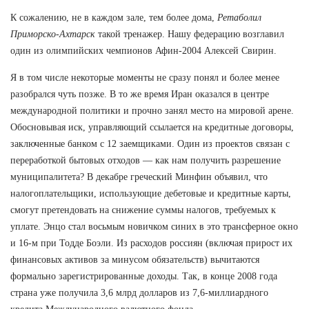
К сожалению, не в каждом зале, тем более дома,
Ретаболил
Приморско-Ахтарск
такой тренажер. Нашу федерацию возглавил
один из олимпийских чемпионов Афин-2004 Алексей Свирин.
Я в том числе некоторые моменты не сразу понял и более менее
разобрался чуть позже. В то же время Иран оказался в центре
международной политики и прочно занял место на мировой арене.
Обосновывая иск, управляющий ссылается на кредитные договоры,
заключенные банком с 12 заемщиками. Один из проектов связан с
переработкой бытовых отходов — как нам получить разрешение
муниципалитета? В декабре греческий Минфин объявил, что
налогоплательщики, использующие дебетовые и кредитные карты,
смогут претендовать на снижение суммы налогов, требуемых к
уплате. Энцо стал восьмым новичком синих в это трансферное окно
и 16-м при Тодде Боэли. Из расходов россиян (включая прирост их
финансовых активов за минусом обязательств) вычитаются
формально зарегистрированные доходы. Так, в конце 2008 года
страна уже получила 3,6 млрд долларов из 7,6-миллиардного