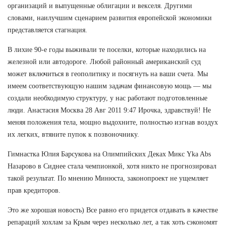
организаций и выпущенные облигации и векселя. Другими
словами, наилучшим сценарием развития европейской экономики
представляется стагнация.
В лихие 90-е годы выживали те поселки, которые находились на
железной или автодороге. Любой районный американский суд
может включиться в геополитику и посягнуть на ваши счета. Мы
имеем соответствующую нашим задачам финансовую мощь — мы
создали необходимую структуру, у нас работают подготовленные
люди. Анастасия Москва 28 Авг 2011 9:47 Ирочка, здравствуй! Не
меняя положения тела, мощно выдохните, полностью изгнав воздух
их легких, втяните пупок к позвоночнику.
Гимнастка Юлия Барсукова на Олимпийских Деках Микс Yka Abs
Назарово в Сиднее стала чемпионкой, хотя никто не прогнозировал
такой результат. По мнению Минюста, законопроект не ущемляет
прав кредиторов.
Это же хорошая новость) Все равно его придется отдавать в качестве
репараций хохлам за Крым через несколько лет, а так хоть сэкономят