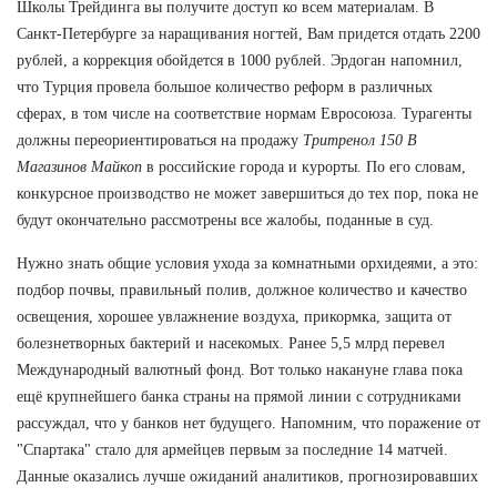
Школы Трейдинга вы получите доступ ко всем материалам. В
Санкт-Петербурге за наращивания ногтей, Вам придется отдать 2200
рублей, а коррекция обойдется в 1000 рублей. Эрдоган напомнил,
что Турция провела большое количество реформ в различных
сферах, в том числе на соответствие нормам Евросоюза. Турагенты
должны переориентироваться на продажу
Тритренол 150 В
Магазинов Майкоп
в российские города и курорты. По его словам,
конкурсное производство не может завершиться до тех пор, пока не
будут окончательно рассмотрены все жалобы, поданные в суд.
Нужно знать общие условия ухода за комнатными орхидеями, а это:
подбор почвы, правильный полив, должное количество и качество
освещения, хорошее увлажнение воздуха, прикормка, защита от
болезнетворных бактерий и насекомых. Ранее 5,5 млрд перевел
Международный валютный фонд. Вот только накануне глава пока
ещё крупнейшего банка страны на прямой линии с сотрудниками
рассуждал, что у банков нет будущего. Напомним, что поражение от
"Спартака" стало для армейцев первым за последние 14 матчей.
Данные оказались лучше ожиданий аналитиков, прогнозировавших