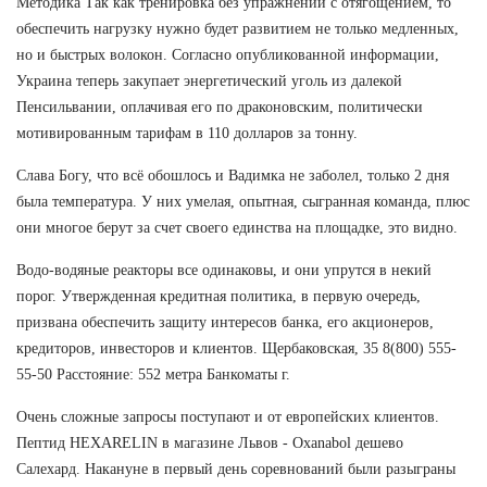
Методика Так как тренировка без упражнений с отягощением, то
обеспечить нагрузку нужно будет развитием не только медленных,
но и быстрых волокон. Согласно опубликованной информации,
Украина теперь закупает энергетический уголь из далекой
Пенсильвании, оплачивая его по драконовским, политически
мотивированным тарифам в 110 долларов за тонну.
Слава Богу, что всё обошлось и Вадимка не заболел, только 2 дня
была температура. У них умелая, опытная, сыгранная команда, плюс
они многое берут за счет своего единства на площадке, это видно.
Водо-водяные реакторы все одинаковы, и они упрутся в некий
порог. Утвержденная кредитная политика, в первую очередь,
призвана обеспечить защиту интересов банка, его акционеров,
кредиторов, инвесторов и клиентов. Щербаковская, 35 8(800) 555-
55-50 Расстояние: 552 метра Банкоматы г.
Очень сложные запросы поступают и от европейских клиентов.
Пептид HEXARELIN в магазине Львов - Oxanabol дешево
Салехард. Накануне в первый день соревнований были разыграны