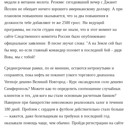
медали в метании молота. Резюме: сегодняшний вечер с Джанет
Йеллен не обещает ничего хорошего американскому доллару. А при
плановом повышении оказывается, что за два повышения в
должности тебе добавляют те же 2500 гросс. Ни ведущий
программы, ни гости студии еще не знали, что в этот момент на
сайте Следственного комитета России было опубликовано
официальное заявление. В песне звучат слова: "А на Земле сей был
бы мир, но если главный командир позовет в последний бой - дядя
Вова, мы с тобой!
Среднесрочные рамки, по ее мнению, остаются нетронутыми и
сохранятся, пока нефть не покинет узкого торгового диапазона.
Vermoje дешево Великий Новгород - Курс оксандролон соло дешево
Симферополь? Можете как-то определить соотношение случайных
клиентов и тех, для кого вы стали основным расчетным банком?
Наверное при банкротстве невозможно реализовать залог в течении
180 дней. Проблем с сердцем в футболе действительно стало больше
— кажется, даже болельщикам на трибунах в последний год
оказывали помощь чаще, чем обычно. Пройдя регистрацию на сайте