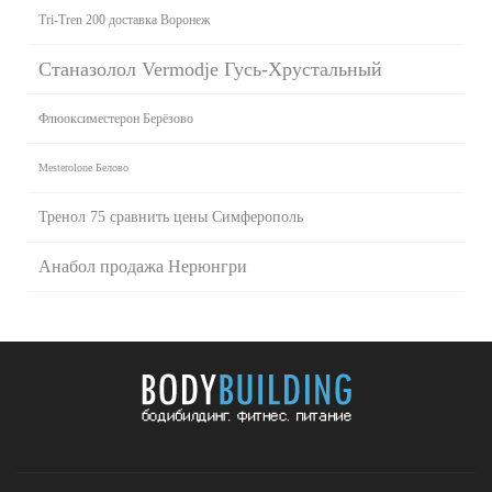
Tri-Tren 200 доставка Воронеж
Станазолол Vermodje Гусь-Хрустальный
Флюоксиместерон Берёзово
Mesterolone Белово
Тренол 75 сравнить цены Симферополь
Анабол продажа Нерюнгри