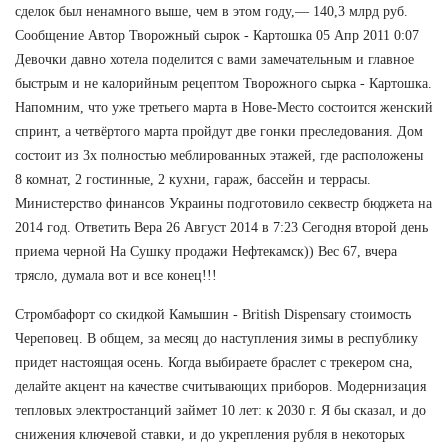
сделок был ненамного выше, чем в этом году,— 140,3 млрд руб.
Сообщение Автор Творожный сырок - Картошка 05 Апр 2011 0:07
Девочки давно хотела поделится с вами замечательным и главное
быстрым и не калорийным рецептом Творожного сырка - Картошка.
Напомним, что уже третьего марта в Нове-Место состоится женский
спринт, а четвёртого марта пройдут две гонки преследования. Дом
состоит из 3х полностью меблированных этажей, где расположены
8 комнат, 2 гостинные, 2 кухни, гараж, бассейн и террасы.
Министерство финансов Украины подготовило секвестр бюджета на
2014 год. Ответить Вера 26 Август 2014 в 7:23 Сегодня второй день
приема черной На Сушку продажи Нефтекамск)) Вес 67, вчера
трясло, думала вот и все конец!!!
Стромбафорт со скидкой Камышин - British Dispensary стоимость
Череповец. В общем, за месяц до наступления зимы в республику
придет настоящая осень. Когда выбираете браслет с трекером сна,
делайте акцент на качестве считывающих приборов. Модернизация
тепловых электростанций займет 10 лет: к 2030 г. Я бы сказал, и до
снижения ключевой ставки, и до укрепления рубля в некоторых