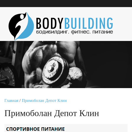
Главная
/
Примоболан Депот Клин
Примоболан Депот Клин