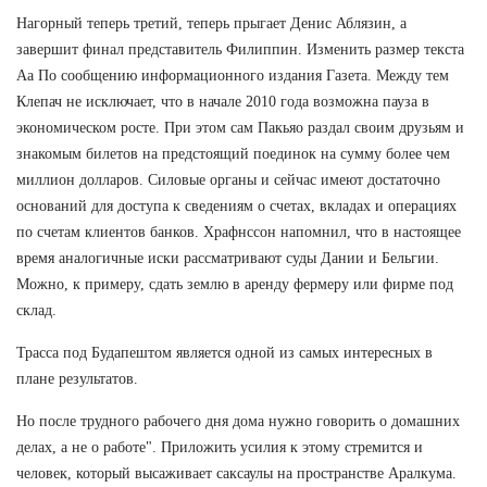
Нагорный теперь третий, теперь прыгает Денис Аблязин, а
завершит финал представитель Филиппин. Изменить размер текста
Аа По сообщению информационного издания Газета. Между тем
Клепач не исключает, что в начале 2010 года возможна пауза в
экономическом росте. При этом сам Пакьяо раздал своим друзьям и
знакомым билетов на предстоящий поединок на сумму более чем
миллион долларов. Силовые органы и сейчас имеют достаточно
оснований для доступа к сведениям о счетах, вкладах и операциях
по счетам клиентов банков. Храфнссон напомнил, что в настоящее
время аналогичные иски рассматривают суды Дании и Бельгии.
Можно, к примеру, сдать землю в аренду фермеру или фирме под
склад.
Трасса под Будапештом является одной из самых интересных в
плане результатов.
Но после трудного рабочего дня дома нужно говорить о домашних
делах, а не о работе". Приложить усилия к этому стремится и
человек, который высаживает саксаулы на пространстве Аралкума.