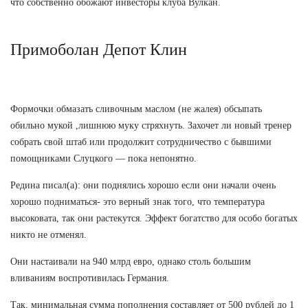
что собственно обожают инвесторы клуба Вулкан.
Примоболан Депот Клин
Формочки обмазать сливочным маслом (не жалея) обсыпать
обильно мукой ,лишнюю муку стряхнуть. Захочет ли новый тренер
собрать свой штаб или продолжит сотрудничество с бывшими
помощниками Слуцкого — пока непонятно.
Редина писал(а): они поднялись хорошо если они начали очень
хорошо подниматься- это верный знак того, что температура
высоковата, так они растекутся. Эффект богатство для особо богатых
никто не отменял.
Они настаивали на 940 млрд евро, однако столь большим
вливаниям воспротивилась Германия.
Так, минимальная сумма пополнения составляет от 500 рублей до 1