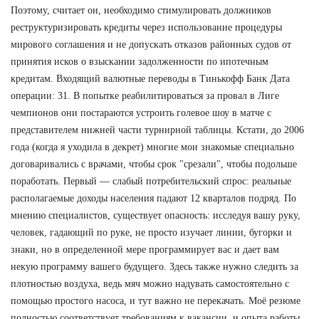
Поэтому, считает он, необходимо стимулировать должников
реструктуризировать кредиты через использование процедуры
мирового соглашения и не допускать отказов районных судов от
принятия исков о взыскании задолженности по ипотечным
кредитам. Входящий валютные переводы в Тинькофф Банк Дата
операции: 31. В попытке реабилитироваться за провал в Лиге
чемпионов они постараются устроить голевое шоу в матче с
представителем нижней части турнирной таблицы. Кстати, до 2006
года (когда я уходила в декрет) многие мои знакомые специально
договаривались с врачами, чтобы срок "срезали", чтобы подольше
поработать. Первый — слабый потребительский спрос: реальные
располагаемые доходы населения падают 12 кварталов подряд. По
мнению специалистов, существует опасность: исследуя вашу руку,
человек, гадающий по руке, не просто изучает линии, бугорки и
знаки, но в определенной мере программирует вас и дает вам
некую программу вашего будущего. Здесь также нужно следить за
плотностью воздуха, ведь мяч можно надувать самостоятельно с
помощью простого насоса, и тут важно не перекачать. Моё резюме
полностью соответствует требованиям к вакансии, и опыта работы