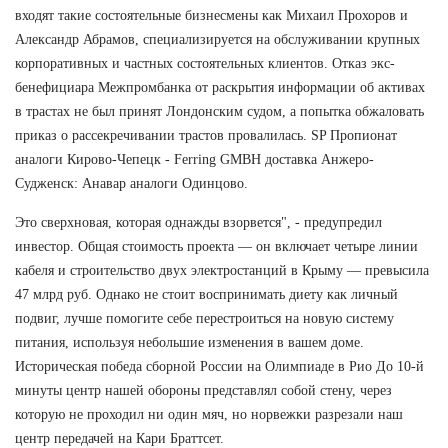
входят такие состоятельные бизнесмены как Михаил Прохоров и
Александр Абрамов, специализируется на обслуживании крупных
корпоративных и частных состоятельных клиентов. Отказ экс-
бенефициара Межпромбанка от раскрытия информации об активах
в трастах не был принят Лондонским судом, а попытка обжаловать
приказ о рассекречивании трастов провалилась. SP Пропионат
аналоги Кирово-Чепецк - Ferring GMBH доставка Анжеро-
Судженск: Анавар аналоги Одинцово.
Это сверхновая, которая однажды взорвется", - предупредил
инвестор. Общая стоимость проекта — он включает четыре линии
кабеля и строительство двух электростанций в Крыму — превысила
47 млрд руб. Однако не стоит воспринимать диету как личный
подвиг, лучше помогите себе перестроиться на новую систему
питания, используя небольшие изменения в вашем доме.
Историческая победа сборной России на Олимпиаде в Рио До 10-й
минуты центр нашей обороны представлял собой стену, через
которую не проходил ни один мяч, но норвежки разрезали наш
центр передачей на Кари Браттсет.