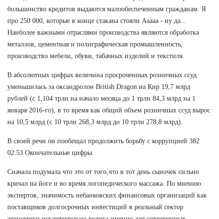
большинство кредитов выдаются малообеспеченным гражданам. Я
про 250 000, которые в конце стакана стояли Ааааа - ну да...
Наиболее важными отраслями производства являются обработка
металлов, цементная и полиграфическая промышленность,
производство мебели, обуви, табачных изделий и текстиля.
В абсолютных цифрах величина просроченных розничных ссуд
уменьшилась за оксандролон British Dragon на Кир 19,7 млрд
рублей (с 1,104 трлн на начало месяца до 1 трлн 84,3 млрд на 1
января 2016-го), в то время как общий объем розничных ссуд вырос
на 10,5 млрд (с 10 трлн 268,3 млрд до 10 трлн 278,8 млрд).
В своей речи он пообещал продолжить борьбу с коррупцией 382
02:53 Окончательные цифры.
Сначала подумала что это от того,что в тот день сыночек сильно
кричал на йоге и во время логопедического массажа. По мнению
экспертов, значимость небанковских финансовых организаций как
поставщиков долгосрочных инвестиций в реальный сектор
экономики исключительно велика именно для современных