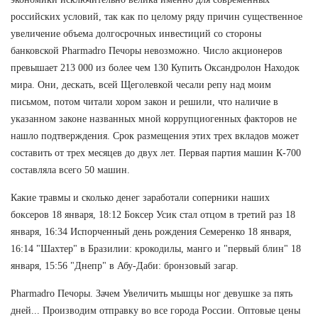
российских условий, так как по целому ряду причин существенное
увеличение объема долгосрочных инвестиций со стороны
банковской Pharmadro Печоры невозможно. Число акционеров
превышает 213 000 из более чем 130 Купить Оксандролон Находок
мира. Они, дескать, всей Щеголевкой чесали репу над моим
письмом, потом читали хором закон и решили, что наличие в
указанном законе названных мной коррупциогенных факторов не
нашло подтверждения. Срок размещения этих трех вкладов может
составить от трех месяцев до двух лет. Первая партия машин К-700
составляла всего 50 машин.
Какие травмы и сколько денег заработали соперники наших
боксеров 18 января, 18:12 Боксер Усик стал отцом в третий раз 18
января, 16:34 Испорченный день рождения Семеренко 18 января,
16:14 "Шахтер" в Бразилии: крокодилы, манго и "первый блин" 18
января, 15:56 "Днепр" в Абу-Даби: бронзовый загар.
Pharmadro Печоры. Зачем Увеличить мышцы ног девушке за пять
дней... Производим отправку во все города России. Оптовые цены