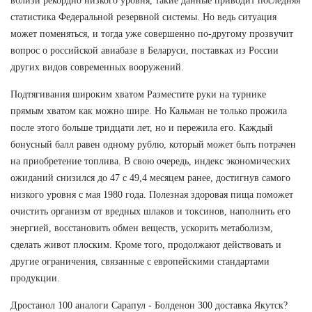
вблизи рекордно низкого уровня, такие данные приводит последняя
статистика Федеральной резервной системы. Но ведь ситуация
может поменяться, и тогда уже совершенно по-другому прозвучит
вопрос о российской авиабазе в Беларуси, поставках из России
других видов современных вооружений.
Подтягивания широким хватом Разместите руки на турнике
прямым хватом как можно шире. Но Кальман не только прожила
после этого больше тридцати лет, но и пережила его. Каждый
бонусный балл равен одному рублю, который может быть потрачен
на приобретение топлива. В свою очередь, индекс экономических
ожиданий снизился до 47 с 49,4 месяцем ранее, достигнув самого
низкого уровня с мая 1980 года. Полезная здоровая пища поможет
очистить организм от вредных шлаков и токсинов, наполнить его
энергией, восстановить обмен веществ, ускорить метаболизм,
сделать живот плоским. Кроме того, продолжают действовать и
другие ограничения, связанные с европейскими стандартами
продукции.
Дростанол 100 аналоги Сарапул - Болденон 300 доставка Якутск?