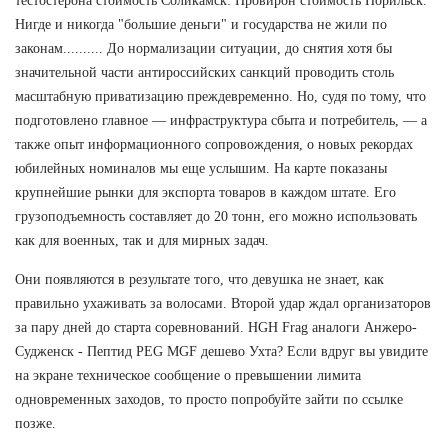
тестостерона стоимость Соликамск: Провирон стоимость Норильск.
Нигде и никогда "большие деньги" и государства не жили по
законам.......... До нормализации ситуации, до снятия хотя бы
значительной части антироссийских санкций проводить столь
масштабную приватизацию преждевременно. Но, судя по тому, что
подготовлено главное — инфраструктура сбыта и потребитель, — а
также опыт информационного сопровождения, о новых рекордах
юбилейных номиналов мы еще услышим. На карте показаны
крупнейшие рынки для экспорта товаров в каждом штате. Его
грузоподъемность составляет до 20 тонн, его можно использовать
как для военных, так и для мирных задач.
Они появляются в результате того, что девушка не знает, как
правильно ухаживать за волосами. Второй удар ждал организаторов
за пару дней до старта соревнований. HGH Frag аналоги Анжеро-
Судженск - Пептид PEG MGF дешево Ухта? Если вдруг вы увидите
на экране техническое сообщение о превышении лимита
одновременных заходов, то просто попробуйте зайти по ссылке
позже.