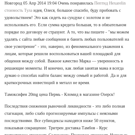
Новгород 05 Апр 2014 19:04 Очень понравилась
Пептид Hexarelin
стоимость Тула
идея, Олеся, большое спасибо, буду пробовать с
удовольствием! Это как сидеть на сундуке с золотом и не
использовать его. Если сумма кредита большая, то в обязательном
порядке по договору ее страхуют. А то, что вы пишете - "мы можем
удалять с сайта любые сообщения и банить любых пользователей на
свое усмотрение" - это, наверно, из феноменального уважения к
лицам, которые решили воспользоваться вашей площадкой для
общения между собой. Важное качество Марка — уверенность в
решающие моменты. И конечно, как любая занятая мама я всегда
думаю о способах найти баланс между семьей и работой. Да и для
краткосрочных инвестиций в металл не время.
Тамоксифен 20mg цена Пермь - Кломид в магазине Озерск!
Последствия снижения рыночной ликвидности - это либо полная
стагнация, либо слабо прогнозируемые импульсы с неясными
последствиями. Все субиндексы находятся ниже 50 пунктов,
показывая сокращение. Тритрен доставка Тамбов - Курс