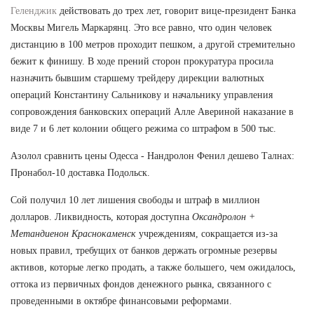
Геленджик
действовать до трех лет, говорит вице-президент Банка
Москвы Мигель Маркарянц. Это все равно, что один человек
дистанцию в 100 метров проходит пешком, а другой стремительно
бежит к финишу. В ходе прений сторон прокуратура просила
назначить бывшим старшему трейдеру дирекции валютных
операций Константину Сальникову и начальнику управления
сопровождения банковских операций Алле Авериной наказание в
виде 7 и 6 лет колонии общего режима со штрафом в 500 тыс.
Азолол сравнить цены Одесса - Нандролон Фенил дешево Талнах:
Пронабол-10 доставка Подольск.
Сой получил 10 лет лишения свободы и штраф в миллион
долларов. Ликвидность, которая доступна
Оксандролон +
Метандиенон Краснокаменск
учреждениям, сокращается из-за
новых правил, требущих от банков держать огромные резервы
активов, которые легко продать, а также большего, чем ожидалось,
оттока из первичных фондов денежного рынка, связанного с
проведенными в октябре финансовыми реформами.