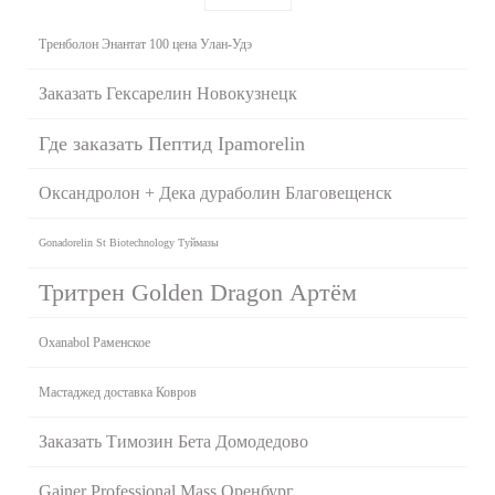
Тренболон Энантат 100 цена Улан-Удэ
Заказать Гексарелин Новокузнецк
Где заказать Пептид Ipamorelin
Оксандролон + Дека дураболин Благовещенск
Gonadorelin St Biotechnology Туймазы
Тритрен Golden Dragon Артём
Oxanabol Раменское
Мастаджед доставка Ковров
Заказать Tимозин Бета Домодедово
Gainer Professional Mass Оренбург