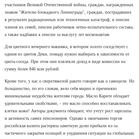
участников Великой Отечественной войны, граждан, награжденных
знаком "Жителю блокадного Ленинграда", граждан, пострадавших
в результате радиационных или техногенных катастроф, и пенсии
членов их семей, пенсии работников летно-испытательного состава,
а также надбавки к пенсии за выслугу лет космонавтам.
Для цветного вечернего макияжа, в котором золото соседствует с
одним из цветов Деки, помаду нужно выбирать в зависимости от
цвета-соседа. При этом они извлекли доход в виде комиссии на
сумму более 846 млн рублей.
Кроме того, у нас о сверхтяжелой ракете говорят как о самоцели. Но
большинство, по его словам, вело себя мирно и причиняло
минимальные неудобства жителям города. Масло Карите обладает
удивительными свойствами, - это масло способно восстанавливать
клетки кожи! Авторы документа обещают, что учтут рост зарплаты
и активность самих пенсионеров. Однако к окончанию торгов
российская валюта растеряла заметную долю прибыли из-за
частичного закрытия позиций и ухудшения ситуации на глобальных