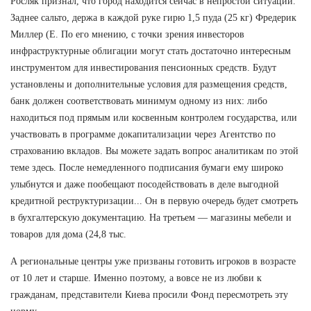
Росляк признал, что город находится сейчас в непростой ситуации.
Заднее сальто, держа в каждой руке гирю 1,5 пуда (25 кг) Фредерик
Миллер (Е. По его мнению, с точки зрения инвесторов
инфраструктурные облигации могут стать достаточно интересным
инструментом для инвестирования пенсионных средств. Будут
установлены и дополнительные условия для размещения средств,
банк должен соответствовать минимум одному из них: либо
находиться под прямым или косвенным контролем государства, или
участвовать в программе докапитализации через Агентство по
страхованию вкладов. Вы можете задать вопрос аналитикам по этой
теме здесь. После немедленного подписания бумаги ему широко
улыбнутся и даже пообещают посодействовать в деле выгодной
кредитной реструктуризации... Он в первую очередь будет смотреть
в бухгалтерскую документацию. На третьем — магазины мебели и
товаров для дома (24,8 тыс.
А региональные центры уже призваны готовить игроков в возрасте
от 10 лет и старше. Именно поэтому, а вовсе не из любви к
гражданам, представители Киева просили Фонд пересмотреть эту