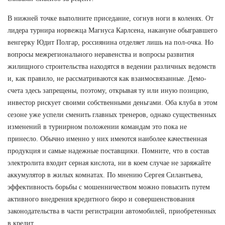
В нижней точке выполните приседание, согнув ноги в коленях. От
лидера турнира норвежца Магнуса Карлсена, накануне обыгравшего
венгерку Юдит Полгар, россиянина отделяет лишь на пол-очка. Но
вопросы межрегионального неравенства и вопросы развития
жилищного строительства находятся в ведении различных ведомств
и, как правило, не рассматриваются как взаимосвязанные. Демо-
счета здесь запрещены, поэтому, открывая ту или иную позицию,
инвестор рискует своими собственными деньгами. Оба клуба в этом
сезоне уже успели сменить главных тренеров, однако существенных
изменений в турнирном положении командам это пока не
принесло. Обычно именно у них имеются наиболее качественная
продукция и самые надежные поставщики. Помните, что в состав
электролита входит серная кислота, ни в коем случае не заряжайте
аккумулятор в жилых комнатах. По мнению Сергея Силантьева,
эффективность борьбы с мошенничеством можно повысить путем
активного внедрения кредитного бюро и совершенствования
законодательства в части регистрации автомобилей, приобретенных
в кредит.