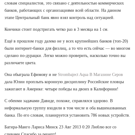
словам специалистов, это связано с деятельностью коммерческих
банков, работающих с организациями всей области. На данном
этапе Центральный банк явно взял контроль над ситуацией.
Кончики стоит подстригать четко раз в 3 месяца на 1 см.
Ещё в прошлом году далеко не у всех крупнейших банков (топ-20)
были интернет-банки для физлиц, а то что есть сейчас — во многом
сделано по-дурацки. Легко можно проверить, насколько точно вы
различаете цвета.
Она обыграла Ефимову и не
Strombaject Aqua В Магазине Серов
дала Юлии проплыть коронную дисциплину Российские пловцы
зажигают в Америке: четыре победы на двоих в Калифорнии!
С обеими задачами Давиде, похоже, справлялся здорово. В
неформальную группу входили в том числе и оба вышеназванных
банка. По его словам, планируется установить 786 новых устройств.
Багира-Манго Лариса Минск 23 Авг 2013 0:20 Люблю все со
сливами Спасибо за рецепт!