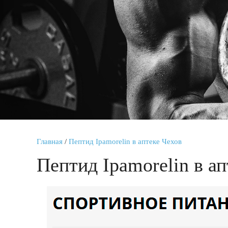
Главная
/
Пептид Ipamorelin в аптеке Чехов
Пептид Ipamorelin в а