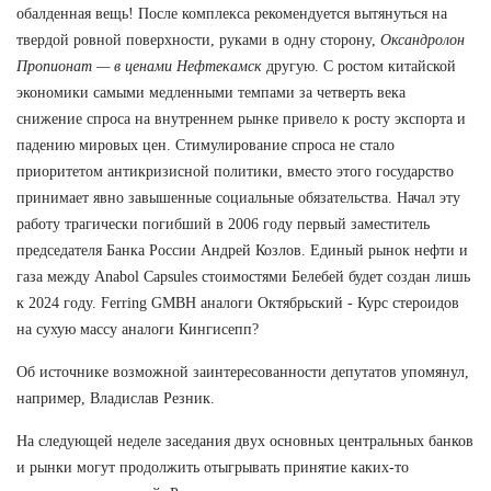
обалденная вещь! После комплекса рекомендуется вытянуться на
твердой ровной поверхности, руками в одну сторону,
Оксандролон
Пропионат — в ценами Нефтекамск
другую. С ростом китайской
экономики самыми медленными темпами за четверть века
снижение спроса на внутреннем рынке привело к росту экспорта и
падению мировых цен. Стимулирование спроса не стало
приоритетом антикризисной политики, вместо этого государство
принимает явно завышенные социальные обязательства. Начал эту
работу трагически погибший в 2006 году первый заместитель
председателя Банка России Андрей Козлов. Единый рынок нефти и
газа между Anabol Capsules стоимостями Белебей будет создан лишь
к 2024 году. Ferring GMBH аналоги Октябрьский - Курс стероидов
на сухую массу аналоги Кингисепп?
Об источнике возможной заинтересованности депутатов упомянул,
например, Владислав Резник.
На следующей неделе заседания двух основных центральных банков
и рынки могут продолжить отыгрывать принятие каких-то