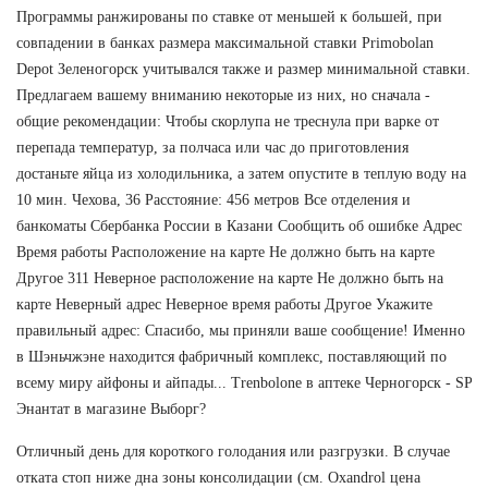
Программы ранжированы по ставке от меньшей к большей, при
совпадении в банках размера максимальной ставки Primobolan
Depot Зеленогорск учитывался также и размер минимальной ставки.
Предлагаем вашему вниманию некоторые из них, но сначала -
общие рекомендации: Чтобы скорлупа не треснула при варке от
перепада температур, за полчаса или час до приготовления
достаньте яйца из холодильника, а затем опустите в теплую воду на
10 мин. Чехова, 36 Расстояние: 456 метров Все отделения и
банкоматы Сбербанка России в Казани Сообщить об ошибке Адрес
Время работы Расположение на карте Не должно быть на карте
Другое 311 Неверное расположение на карте Не должно быть на
карте Неверный адрес Неверное время работы Другое Укажите
правильный адрес: Спасибо, мы приняли ваше сообщение! Именно
в Шэньчжэне находится фабричный комплекс, поставляющий по
всему миру айфоны и айпады... Trenbolone в аптеке Черногорск - SP
Энантат в магазине Выборг?
Отличный день для короткого голодания или разгрузки. В случае
отката стоп ниже дна зоны консолидации (см. Oxandrol цена