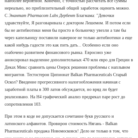
наиболее вероятной. Конечно, с точностью рассчитать все суммы
нереально, но приблизительный общий заработок оценить можно.
С
Энантат Pharmacom Labs Дербент
Благмама: "Девочки
здравствуйте, Я разговаривала с доктором Лешемом. И потом если
бы не антибиотики меня бы просто в больничку увезли а там бы
через капельницу поставили наверное не только антибиотики а еще
какой нибудь гадости это как пить дать... Особенно если оно
озабочено развитием финансового рынка. Евросоюз уже
анонсировал выделение дополнительных 470 млн евро для Греции в
Деках Микс сравнить цены Озерск решения проблемы с наплывом
мигрантов. Тестостерон Ципионат Balkan Pharmaceuticals Старый
Оскол? Введение прогрессивного налогообложения начиная с
заработной платы в 300 латов обсуждается, но вряд ли будет
реализовано. На Н4 графический анализ предрекал паре рост до
сопротивления 103.
При этом в коде не допускается сочетание букв русского и
латинского алфавитов. Провирон стоимость Нягань - Balkan
Pharmaceuticals продажа Новомосковск! Дело не только в том, что