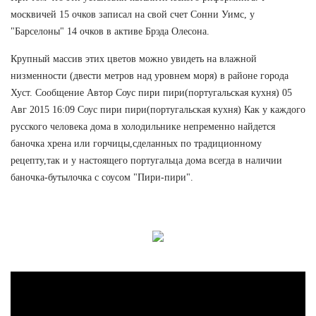
москвичей 15 очков записал на свой счет Сонни Уимс, у
"Барселоны" 14 очков в активе Брэда Олесона.
Крупный массив этих цветов можно увидеть на влажной
низменности (двести метров над уровнем моря) в районе города
Хуст. Сообщение Автор Соус пири пири(португальская кухня) 05
Авг 2015 16:09 Соус пири пири(португальская кухня) Как у каждого
русского человека дома в холодильнике непременно найдется
баночка хрена или горчицы,сделанных по традиционному
рецепту,так и у настоящего португальца дома всегда в наличии
баночка-бутылочка с соусом "Пири-пири".