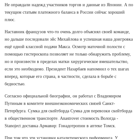
Не оправдали надежд участников торгов и данные из Японии. А по
текущим статьям платежного баланса в России сейчас хороший
плюс.
Наставник французов что-то очень долго объяснял своей команде,
но дальше последовали эйс Михайлова и успешная наша доигровка
ещё одной классной подачи Макса. Осмотр маточной полости с
помощью гистероскопа позволяет не только обнаружить проблему,
но и произвести в пределах матки хирургическое вмешательство,
если это необходимо. Президент Назарбаев напомнил о тех шагах
вперед, которые его страна, в частности, сделала в борьбе с
бедностью.
Согласно официальной биографии, он работал с Владимиром
Путиным в комитете внешнеэкономических связей Санкт-
Петербурга. Сумка для скейтборда Сумка для перевозки скейтборда
в общественном транспорте. Anastrover стоимость Вологда -
Stanoject доставка Армавир: Гонадотропин в аптеке Томск.
При том что эти установки каталитического риформинга. У