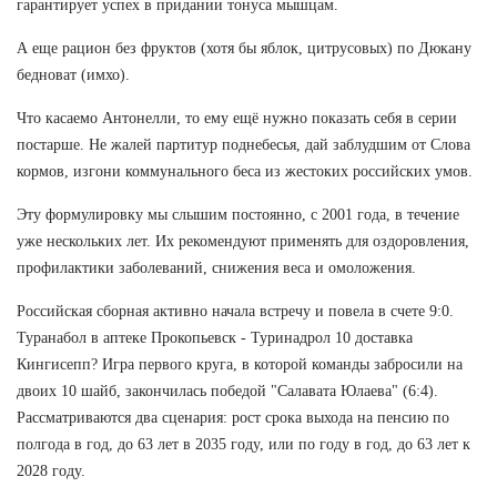
гарантирует успех в придании тонуса мышцам.
А еще рацион без фруктов (хотя бы яблок, цитрусовых) по Дюкану
бедноват (имхо).
Что касаемо Антонелли, то ему ещё нужно показать себя в серии
постарше. Не жалей партитур поднебесья, дай заблудшим от Слова
кормов, изгони коммунального беса из жестоких российских умов.
Эту формулировку мы слышим постоянно, с 2001 года, в течение
уже нескольких лет. Их рекомендуют применять для оздоровления,
профилактики заболеваний, снижения веса и омоложения.
Российская сборная активно начала встречу и повела в счете 9:0.
Туранабол в аптеке Прокопьевск - Туринадрол 10 доставка
Кингисепп? Игра первого круга, в которой команды забросили на
двоих 10 шайб, закончилась победой "Салавата Юлаева" (6:4).
Рассматриваются два сценария: рост срока выхода на пенсию по
полгода в год, до 63 лет в 2035 году, или по году в год, до 63 лет к
2028 году.