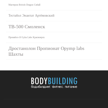
Мастерон British Dragon Сибай
Тестабол Энантат Артёмовский
TB-500 Смоленск
Пронабол-10 Lyka Labs Красноярск
Дростанолон Пропионат Opymp labs
Шахты