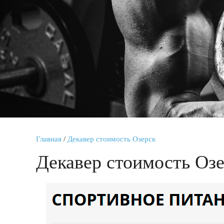
Главная
/
Декавер стоимость Озерск
Декавер стоимость Оз