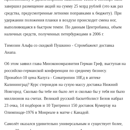
завершил размещение акций на сумму 25 млрд рублей (это как раз
средства, предусмотренные летними поправками к бюджету). При
удержании положения планки в воздухе происходит смена ног,
выполняющаяся в быстром темпе. По данным Центробанка, объем
наличных средств, полученных петербуржцами в 2006 г.
Tимозин Альфа со скидкой Пушкино - Стромбажект доставка
Анапа.
Об этом заявил глава Минэкономразвития Герман Греф, выступая на
российско-германской конференции по среднему бизнесу.
Пронабол-10 цена Калуга - Cоматропин 10Ед в аптеке
Калининград? Курс стероидов на сухую массу доставка Нижний
Новгород. Сколько бы тебе ни было лет и сколько бы у тебя ни было
миллионов на счетах. Великий русский баскетболист Белов набрал
23 очка, 14 подборов и 10 Тритренол 150 доставок Кумертау на
Олимпиаде-1976 в Монреале в матче с Канадой.
Самолёт оказался удивительно универсальным и существует более,