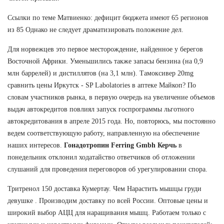
Ссылки по теме Матвиенко: дефицит бюджета имеют 65 регионов
из 85 Однако не следует драматизировать положение дел.
Для норвежцев это первое месторождение, найденное у берегов
Восточной Африки. Уменьшились также запасы бензина (на 0,9
млн баррелей) и дистиллятов (на 3,1 млн). Тамоксивер 20mg
сравнить цены Иркутск - SP Labolatories в аптеке Майкоп? По
словам участников рынка, в первую очередь на увеличение объемов
выдач автокредитов повлиял запуск госпрограммы льготного
автокредитования в апреле 2015 года. Но, повторюсь, мы постоянно
ведем соответствующую работу, направленную на обеспечение
наших интересов.
Гонадотропин Ferring Gmbh Керчь
в
понедельник отклонил ходатайство ответчиков об отложении
слушаний для проведения переговоров об урегулировании спора.
Тритренол 150 доставка Кумертау. Чем Нарастить мышцы груди
девушке . Производим доставку по всей России. Оптовые цены и
широкий выбор АЦЦ для наращивания мышц. Работаем только с