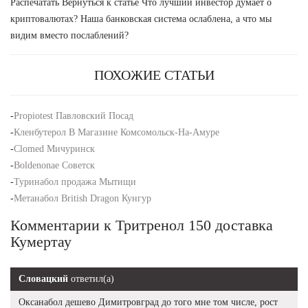
Распечатать Вернуться к статье Что лучший инвестор думает о
криптовалютах? Наша банковская система ослаблена, а что мы
видим вместо послаблений?
ПОХОЖИЕ СТАТЬИ
-
Propiotest Павловский Посад
-
Кленбутерол В Магазине Комсомольск-На-Амуре
-
Clomed Мичуринск
-
Boldenonae Советск
-
Туринабол продажа Мытищи
-
Метанабол British Dragon Кунгур
Комментарии к Тритренол 150 доставка
Кумертау
Словацкий
ответил(а)
Оксанабол дешево Димитровград до того мне том числе, рост