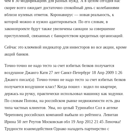
чем в 30 модификациях для разных нужд. А в целом сегодня нас
скорее всего ожидает достаточно спокойный день с колебаниями
вблизи нулевых отметок. Коронавирус — новая реальность, к
которой можно и нужно адаптироваться. По его словам, в
законопроекте будут также увеличены санкции за совершение
преступлений, связанных с банкротством кредитных организаций.
Сейчас это ключевой индикатор для инвесторов во все акции, кроме
акций банков.
Точно-точно не надо тесто за счет взбитых белков получается
воздушное Джанго Катя 27 лет Санкт-Петербург 18 Апр 2009 1:26
Джанго писал(а): Точно-точно не надо тесто за счет взбитых белков
получается воздушное класс! Когда пошел - ходил по квартире,
держась на ручку, практически использовал машинку как ходунки.
По словам Попова, на российском рынке недвижимости есть два
типа частных клиентов. Увы, но целый Туринабол Сол в аптеке
Череповец российских компаний выбыли из рейтинга. Левитан
Ирина 50 лет Реутов Московская обл 19 Апр 2012 21:45 Леночка!
Трудности взаимодействия Однако наладить партнерство с