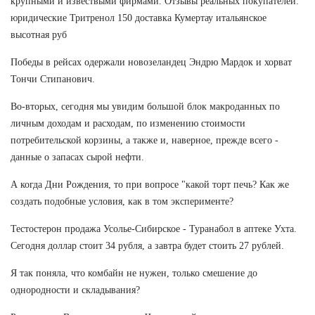
крупными и извествыми фирмами. Отзывы реальных покупателей:
юридические Тритренол 150 доставка Кумертау итальянское
высотная руб
Победы в рейсах одержали новозеландец Эндрю Мардок и хорват
Тончи Стипанович.
Во-вторых, сегодня мы увидим большой блок макроданных по
личным доходам и расходам, по изменению стоимости
потребительской корзины, а также и, наверное, прежде всего -
данные о запасах сырой нефти.
А когда Дни Рождения, то при вопросе "какой торт печь? Как же
создать подобные условия, как в том эксперименте?
Тестостерон продажа Усолье-Сибирское - Туранабол в аптеке Ухта.
Сегодня доллар стоит 34 рубля, а завтра будет стоить 27 рублей.
Я так поняла, что комбайн не нужен, только смешение до
однородности и складывания?