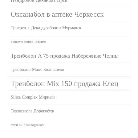
Нандролон Деканоат Орск
Оксанабол в аптеке Черкесск
Тритрен + Дека дураболин Мурманск
Turinover дешево Тольятти
Тренболон A 75 продажа Набережные Челны
Тренболон Микс Колпашево
Тренболон Mix 150 продажа Елец
Silica Complex Мирный
Testosterona Дорогобуж
Varcil R2 Краснотурьинск