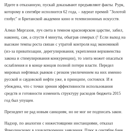
Идите в отказанную, пускай доказывают предъявляют факты. Рурк,
которому в сентябре исполнится 62 года, - лауреат премий "Золотой
глобус" и Британской академии кино и телевизионных искусств.
Алмаз Миргазов, луч света в темном красноярском царстве, забил,
наконец, сам, а спустя 4 минуты, обыграв семерых (! Если выход на
высокие темпы роста связан с утратой контроля над экономикой
(из-за приватизации, дерегулирования, укрепления верховенства
закона и стимулирования конкуренции), то элита может опасаться
ослабления и в конце концов полной потери власти. Передел
мировых нефтяных рынков с резким увеличением на них именно
русской и саудовской нефти уже, в принципе, состоялся. И я
убеждена, что с точки зрения эффективности использования
средств и готовности изменить структуру расходов бюджета 2015
год был упущен.
Президент не рад новым санкциям, но не мог не подписать закон.
Надзор, по аналогии с нижестоящими инстанциями, отказал
Ярмолинскому в удовлетворении заявления. Плюс в сентябре банк