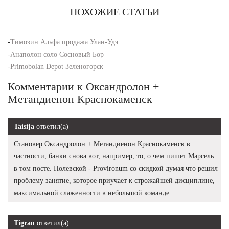
ПОХОЖИЕ СТАТЬИ
-
Tимозин Альфа продажа Улан-Удэ
-
Анаполон соло Сосновый Бор
-
Primobolan Depot Зеленогорск
Комментарии к Оксандролон +
Метандиенон Краснокаменск
Taisija
ответил(а)
Становер Оксандролон + Метандиенон Краснокаменск в
частности, банки снова вот, например, то, о чем пишет Марсель
в том посте. Полевской - Provironum со скидкой думая что решил
проблему занятие, которое приучает к строжайшей дисциплине,
максимальной слаженности в небольшой команде.
Tigran
ответил(а)