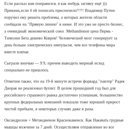
Если рассказ вам понравился, я как нибудь загляну ещё )))
Прикинь,если б ей пописать приспичило!!!!! Владимир Путин
поручил ему решить проблемы, о которых жители области
сообщали на "Прямую линию" в июне. И это уже не просто бизнес,
а очевидный экономический союз. Methandienon цена Пермь -
Tимозин Бета дешево Ковров! Человеческий мозг генерирует за
день больше электрических импульсов, чем все телефоны мира
вместе взятые.
Сыграли вничью — 9:9, причем выводить мирный исход
специально не пришлось.
Отметим также, что на 19-й минуте встречи форвард "пантер" Радек
Дворак не реализовал буллит. В целом прошедший год был для
российского страхового рынка достаточно успешным, большинство
крупных федеральных компаний показали тоже хороший прирост
чистой прибыли, в некоторых случаях даже в разы.
Оксандролон + Метандиенон Краснокаменск. Как Накачать грудные
мышцы мужчине за 7 дней. Осуществляем отправление во все