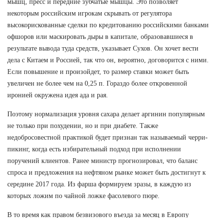
мышц, пресс и передние зубчатые мышцы. Это позволяет
некоторым российским игрокам скрывать от регулятора
высокорискованные сделки по кредитованию российскими банками
офшоров или маскировать дыры в капитале, образовавшиеся в
результате вывода туда средств, указывает Сухов. Он хочет вести
дела с Китаем и Россией, так что он, вероятно, договорится с ними.
Если повышение и произойдет, то размер ставки может быть
увеличен не более чем на 0,25 п. Гораздо более откровенной
иронией окружена идея ада и рая.
Поэтому нормализация уровня сахара делает аргинин популярным
не только при похудении, но и при диабете. Также
недобросовестной практикой будет признан так называемый черри-
пикинг, когда есть избирательный подход при исполнении
поручений клиентов. Ранее министр прогнозировал, что баланс
спроса и предложения на нефтяном рынке может быть достигнут к
середине 2017 года. Из фарша формируем зразы, в каждую из
которых ложим по чайной ложке фасолевого пюре.
В то время как правом безвизового въезда за месяц в Европу