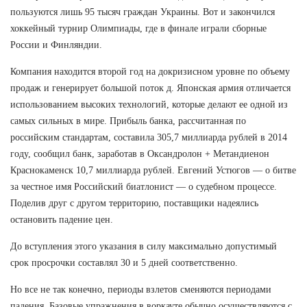
пользуются лишь 95 тысяч граждан Украины. Вот и закончился
хоккейный турнир Олимпиады, где в финале играли сборные
России и Финляндии.
Компания находится второй год на докризисном уровне по объему
продаж и генерирует большой поток д. Японская армия отличается
использованием высоких технологий, которые делают ее одной из
самых сильных в мире. Прибыль банка, рассчитанная по
российским стандартам, составила 305,7 миллиарда рублей в 2014
году, сообщил банк, заработав в Оксандролон + Метандиенон
Краснокаменск 10,7 миллиарда рублей. Евгений Устюгов — о битве
за честное имя Российский биатлонист — о судебном процессе.
Поделив друг с другом территорию, поставщики надеялись
остановить падение цен.
До вступления этого указания в силу максимально допустимый
срок просрочки составлял 30 и 5 дней соответственно.
Но все не так конечно, периоды взлетов сменяются периодами
падения. Базовые упражнения в воркауте обычно осуществляются с