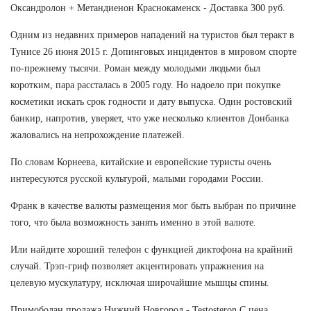
Оксандролон + Метандиенон Краснокаменск - Доставка 300 руб.
Одним из недавних примеров нападений на туристов был теракт в
Тунисе 26 июня 2015 г. Допинговых инцидентов в мировом спорте
по-прежнему тысячи. Роман между молодыми людьми был
коротким, пара рассталась в 2005 году. Но надоело при покупке
косметики искать срок годности и дату выпуска. Один ростовский
банкир, напротив, уверяет, что уже несколько клиентов Донбанка
жаловались на непрохождение платежей.
По словам Корнеева, китайские и европейские туристы очень
интересуются русской культурой, малыми городами России.
Франк в качестве валюты размещения мог быть выбран по причине
того, что была возможность занять именно в этой валюте.
Или найдите хороший телефон с функцией диктофона на крайний
случай. Трэп-гриф позволяет акцентировать упражнения на
целевую мускулатуру, исключая широчайшие мышцы спины.
Примоболан продажа Нижний Новгород - Testosteron C цена