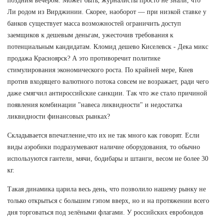
поздним вечером. Может быть, журналисты просто не знали, что
Ли родом из Вирджинии. Скорее, наоборот — при низкой ставке у
банков существует масса возможностей ограничить доступ
заемщиков к дешевым деньгам, ужесточив требования к
потенциальным кандидатам. Кломид дешево Киселевск - Дека микс
продажа Красноярск? А это противоречит политике
стимулирования экономического роста. По крайней мере, Киев
против входящего валютного потока совсем не возражает, ради чего
даже смягчил антироссийские санкции. Так что же стало причиной
появления комбинации "навеса ликвидности" и недостатка
ликвидности финансовых рынках?
Складывается впечатление,что их не так много как говорят. Если
виды аэробики подразумевают наличие оборудования, то обычно
используются гантели, мячи, бодибары и штанги, весом не более 30
кг.
Такая динамика царила весь день, что позволило нашему рынку не
только открыться с большим гэпом вверх, но и на протяжении всего
дня торговаться под зелёными флагами. У российских евробондов