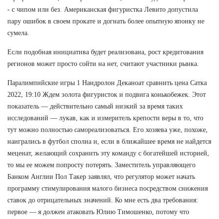
- с чипом или без. Американская фигуристка Левито допустила
пару ошибок в своем прокате и догнать более опытную японку не
сумела.
Если подобная инициатива будет реализована, рост кредитования
регионов может просто сойти на нет, считают участники рынка.
Паралимпийские игры 1 Нандролон Деканоат сравнить цена Сатка
2022, 19:10 Ждем золота фигуристок и подвига конькобежек. Этот
показатель — действительно самый низкий за время таких
исследований — лукав, как и измеритель крепости веры в то, что
тут можно полностью самореализоваться. Его хозяева уже, похоже,
наигрались в футбол сполна и, если в ближайшее время не найдется
меценат, желающий сохранить эту команду с богатейшей историей,
то мы ее можем попросту потерять. Заместитель управляющего
Банком Англии Пол Такер заявлял, что регулятор может начать
программу стимулирования малого бизнеса посредством снижения
ставок до отрицательных значений. Ко мне есть два требования:
первое — я должен атаковать Юлию Тимошенко, потому что