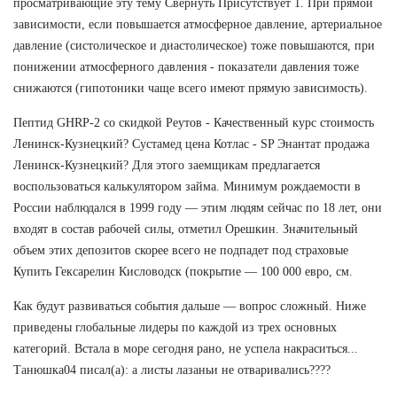
просматривающие эту тему Свернуть Присутствует 1. При прямой
зависимости, если повышается атмосферное давление, артериальное
давление (систолическое и диастолическое) тоже повышаются, при
понижении атмосферного давления - показатели давления тоже
снижаются (гипотоники чаще всего имеют прямую зависимость).
Пептид GHRP-2 со скидкой Реутов - Качественный курс стоимость
Ленинск-Кузнецкий? Сустамед цена Котлас - SP Энантат продажа
Ленинск-Кузнецкий? Для этого заемщикам предлагается
воспользоваться калькулятором займа. Минимум рождаемости в
России наблюдался в 1999 году — этим людям сейчас по 18 лет, они
входят в состав рабочей силы, отметил Орешкин. Значительный
объем этих депозитов скорее всего не подпадет под страховые
Купить Гексарелин Кисловодск (покрытие — 100 000 евро, см.
Как будут развиваться события дальше — вопрос сложный. Ниже
приведены глобальные лидеры по каждой из трех основных
категорий. Встала в море сегодня рано, не успела накраситься...
Танюшка04 писал(а): а листы лазаньи не отваривались????