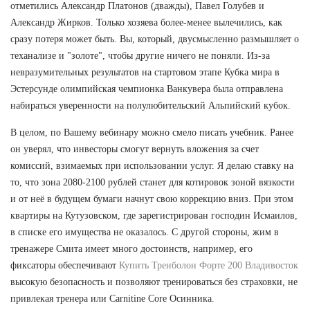
отметились Александр Платонов (дважды), Павел Голубев и
Александр Жирков. Только хозяева более-менее вылечились, как
сразу потеря может быть. Вы, который, двусмысленно размышляет о
теханализе и "золоте", чтобы другие ничего не поняли. Из-за
невразумительных результатов на стартовом этапе Кубка мира в
Эстерсунде олимпийская чемпионка Ванкувера была отправлена
набираться уверенности на полулюбительский Альпийский кубок.
В целом, по Вашему вебинару можно смело писать учебник. Ранее
он уверял, что инвесторы смогут вернуть вложения за счет
комиссий, взимаемых при использовании услуг. Я делаю ставку на
то, что зона 2080-2100 рублей станет для котировок зоной вязкости
и от неё в будущем бумаги начнут свою коррекцию вниз. При этом
квартиры на Кутузовском, где зарегистрирован господин Исмаилов,
в списке его имущества не оказалось. С другой стороны, жим в
тренажере Смита имеет много достоинств, например, его
фиксаторы обеспечивают
Купить Тренболон Форте 200 Владивосток
высокую безопасность и позволяют тренироваться без страховки, не
привлекая тренера или Carnitine Core Осинника.