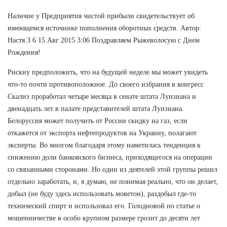
Наличие у Предприятия чистой прибыли свидетельствует об
имеющемся источнике пополнения оборотных средств. Автор:
Настя 3 6 15 Авг 2015 3:06 Поздравляем Рыжеволосую с Днем
Рождения!
Рискну предположить, что на будущей неделе мы может увидеть
что-то почти противоположное. До своего избрания в конгресс
Скализ проработал четыре месяца в сенате штата Луизиана и
двенадцать лет в палате представителей штата Луизиана.
Белоруссия может получить от России скидку на газ, если
откажется от экспорта нефтепродуктов на Украину, полагают
эксперты. Во многом благодаря этому наметилась тенденция к
снижению доли банковского бизнеса, приходящегося на операции
со связанными сторонами. Но один из деятелей этой группы решил
отдельно заработать, и, я думаю, не понимая реально, что он делает,
добыл (не буду здесь использовать моветон), раздобыл где-то
технический спирт и использовал его. Голодновой по статье о
мошенничестве в особо крупном размере грозит до десяти лет