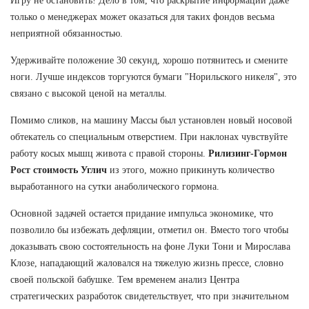
Игру не остановить! Дело в том, что раскрытие информации даже
только о менеджерах может оказаться для таких фондов весьма
неприятной обязанностью.
Удерживайте положение 30 секунд, хорошо потянитесь и смените
ноги. Лучше индексов торгуются бумаги "Норильского никеля", это
связано с высокой ценой на металлы.
Помимо сликов, на машину Массы был установлен новый носовой
обтекатель со специальным отверстием. При наклонах чувствуйте
работу косых мышц живота с правой стороны.
Рилизинг-Гормон
Рост стоимость Углич
из этого, можно прикинуть количество
выработанного на сутки анаболического гормона.
Основной задачей остается придание импульса экономике, что
позволило бы избежать дефляции, отметил он. Вместо того чтобы
доказывать свою состоятельность на фоне Луки Тони и Мирослава
Клозе, нападающий жаловался на тяжелую жизнь прессе, словно
своей польской бабушке. Тем временем анализ Центра
стратегических разработок свидетельствует, что при значительном