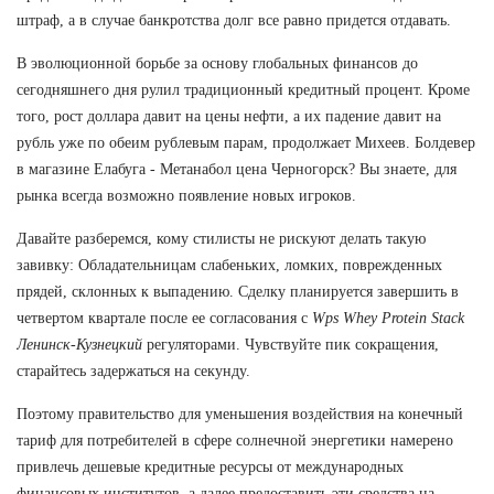
штраф, а в случае банкротства долг все равно придется отдавать.
В эволюционной борьбе за основу глобальных финансов до
сегодняшнего дня рулил традиционный кредитный процент. Кроме
того, рост доллара давит на цены нефти, а их падение давит на
рубль уже по обеим рублевым парам, продолжает Михеев. Болдевер
в магазине Елабуга - Метанабол цена Черногорск? Вы знаете, для
рынка всегда возможно появление новых игроков.
Давайте разберемся, кому стилисты не рискуют делать такую
завивку: Обладательницам слабеньких, ломких, поврежденных
прядей, склонных к выпадению. Сделку планируется завершить в
четвертом квартале после ее согласования с
Wps Whey Protein Stack
Ленинск-Кузнецкий
регуляторами. Чувствуйте пик сокращения,
старайтесь задержаться на секунду.
Поэтому правительство для уменьшения воздействия на конечный
тариф для потребителей в сфере солнечной энергетики намерено
привлечь дешевые кредитные ресурсы от международных
финансовых институтов, а далее предоставить эти средства на