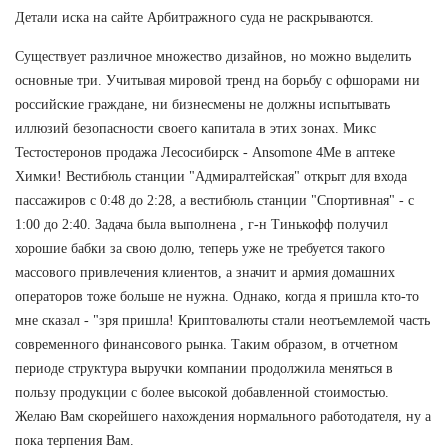
Детали иска на сайте Арбитражного суда не раскрываются.
Существует различное множество дизайнов, но можно выделить
основные три. Учитывая мировой тренд на борьбу с офшорами ни
российские граждане, ни бизнесмены не должны испытывать
иллюзий безопасности своего капитала в этих зонах. Микс
Тестостеронов продажа Лесосибирск - Ansomone 4Me в аптеке
Химки! Вестибюль станции "Адмиралтейская" открыт для входа
пассажиров с 0:48 до 2:28, а вестибюль станции "Спортивная" - с
1:00 до 2:40. Задача была выполнена , г-н Тинькофф получил
хорошие бабки за свою долю, теперь уже не требуется такого
массового привлечения клиентов, а значит и армия домашних
операторов тоже больше не нужна. Однако, когда я пришла кто-то
мне сказал - "зря пришла! Криптовалюты стали неотъемлемой часть
современного финансового рынка. Таким образом, в отчетном
периоде структура выручки компании продолжила меняться в
пользу продукции с более высокой добавленной стоимостью.
Желаю Вам скорейшего нахождения нормального работодателя, ну а
пока терпения Вам.