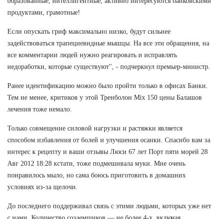
образованные, интеллигентные, активно интересуются банковскими
продуктами, грамотные!
Если опускать гриф максимально низко, будут сильнее
задействоваться трапециевидные мышцы. На все эти обращения, на
все комментарии людей нужно реагировать и исправлять
недоработки, которые существуют", - подчеркнул премьер-министр.
Ранее идентификацию можно было пройти только в офисах Банки.
Тем не менее, критиков у этой Тренболон Mix 150 цены Балашов
лечения тоже немало.
Только совмещение силовой нагрузки и растяжки является
способом избавления от болей и улучшения осанки. Спасибо вам за
интерес к рецепту и ваши отзывы Люси 67 лет Порт пяти морей 28
Авг 2012 18:28 кстати, тоже подмешивала муки. Мне очень
понравилось мыло, но сама боюсь приготовить в домашних
условиях из-за щелочи.
До последнего поддерживал связь с этими людьми, которых уже нет
с нами. Количество созаемщиков — не более 4-х, включая