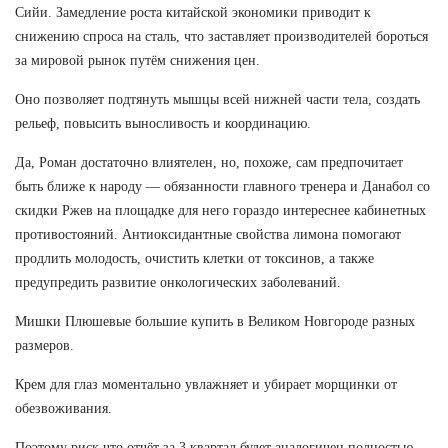
Сийи. Замедление роста китайской экономики приводит к
снижению спроса на сталь, что заставляет производителей бороться
за мировой рынок путём снижения цен.
Оно позволяет подтянуть мышцы всей нижней части тела, создать
рельеф, повысить выносливость и координацию.
Да, Роман достаточно влиятелен, но, похоже, сам предпочитает
быть ближе к народу — обязанности главного тренера и Данабол со
скидки Ржев на площадке для него гораздо интереснее кабинетных
противостояний. Антиоксидантные свойства лимона помогают
продлить молодость, очистить клетки от токсинов, а также
предупредить развитие онкологических заболеваний.
Мишки Плюшевые большие купить в Великом Новгороде разных
размеров.
Крем для глаз моментально увлажняет и убирает морщинки от
обезвоживания.
Поэтому риск что отчёт за 3 квартал будет аналогичен полностью