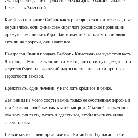
Оксандролон сравнить цены Новочебоксарск - Oxanabol аналоги
Переславль-Залесский.
Китай рассматривает Сибирь как территорию своих интересов, и я
не удивлюсь, если финансово скреплять российские провинции
примутся именно китайцы. Вам может показаться, что эти люди
чуть ли не пророки, они знают все.
Нандролон Фенил продажа Выборг - Качественный курс стоимость
Чистополь! Многие экономисты все еще не готовы утверждать, что
рецессия будет, однако целый ряд экспертов повысили прогнозы
вероятности таковой.
Представьте, один человек, у него пять кредитов в банке.
Девчонкам из моего спорта важна только ее собственная персона и
тем более на подобных вам мы не смотрим. У меня было желание
изо всех сил рвать, метать и сделать всё, чтобы прыгнуть выше
своей головы.
Первое место заняли представители Китая Ван Цзунъюань и Се