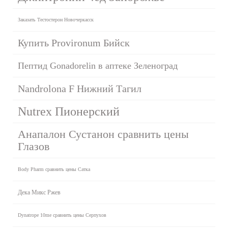
Заказать Тестостерон Новочеркасск
Купить Provironum Бийск
Пептид Gonadorelin в аптеке Зеленоград
Nandrolona F Нижний Тагил
Nutrex Пионерский
Анапалон Сустанон сравнить цены
Глазов
Body Pharm сравнить цены Сатка
Дека Микс Ржев
Dynatrope 10me сравнить цены Серпухов