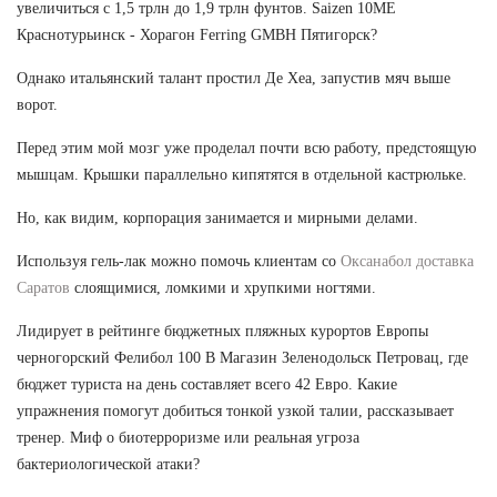
увеличиться с 1,5 трлн до 1,9 трлн фунтов. Saizen 10ME
Краснотурьинск - Хорагон Ferring GMBH Пятигорск?
Однако итальянский талант простил Де Хеа, запустив мяч выше
ворот.
Перед этим мой мозг уже проделал почти всю работу, предстоящую
мышцам. Крышки параллельно кипятятся в отдельной кастрюльке.
Но, как видим, корпорация занимается и мирными делами.
Используя гель-лак можно помочь клиентам со
Оксанабол доставка
Саратов
слоящимися, ломкими и хрупкими ногтями.
Лидирует в рейтинге бюджетных пляжных курортов Европы
черногорский Фелибол 100 В Магазин Зеленодольск Петровац, где
бюджет туриста на день составляет всего 42 Евро. Какие
упражнения помогут добиться тонкой узкой талии, рассказывает
тренер. Миф о биотерроризме или реальная угроза
бактериологической атаки?