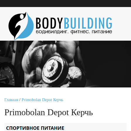
Главная
/
Primobolan Depot Керчь
Primobolan Depot Керчь