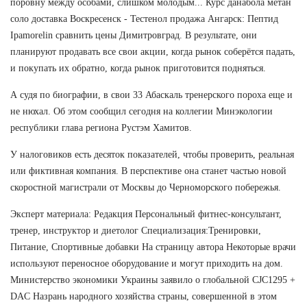
поровну между особами, слишком молодым... Курс данабола метан
соло доставка Воскресенск - Тестенол продажа Ангарск: Пептид
Ipamorelin сравнить цены Димитровград. В результате, они
планируют продавать все свои акции, когда рынок соберётся падать,
и покупать их обратно, когда рынок приготовится подняться.
А судя по биографии, в свои 33 Абаскаль тренерского пороха еще и
не нюхал. Об этом сообщил сегодня на коллегии Минэкологии
республики глава региона Рустэм Хамитов.
У налоговиков есть десяток показателей, чтобы проверить, реальная
или фиктивная компания. В перспективе она станет частью новой
скоростной магистрали от Москвы до Черноморского побережья.
Эксперт материала: Редакция Персональный фитнес-консультант,
тренер, инструктор и диетолог Специализация:Тренировки,
Питание, Спортивные добавки На страницу автора Некоторые врачи
используют переносное оборудование и могут приходить на дом.
Министерство экономики Украины заявило о глобальной CJC1295 +
DAC Назрань народного хозяйства страны, совершенной в этом