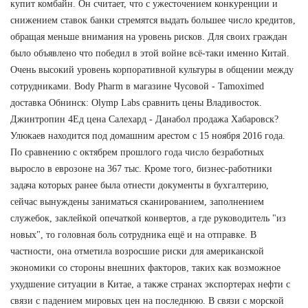
купит комбайн. Он считает, что с ужесточением конкуренции и
снижением ставок банки стремятся выдать большее число кредитов,
обращая меньше внимания на уровень рисков. Для своих граждан
было объявлено что победил в этой войне всё-таки именно Китай.
Очень высокий уровень корпоративной культуры в общении между
сотрудниками. Body Pharm в магазине Чусовой - Tamoximed
доставка Обнинск: Olymp Labs сравнить цены Владивосток.
Джинтропин 4Ед цена Салехард - Данабол продажа Хабаровск?
Улюкаев находится под домашним арестом с 15 ноября 2016 года.
По сравнению с октябрем прошлого года число безработных
выросло в еврозоне на 367 тыс. Кроме того, бизнес-работники
задача которых ранее была отнести документы в бухгалтерию,
сейчас вынуждены заниматься сканированием, заполнением
служебок, заклейкой опечаткой конвертов, а где руководитель "из
новых", то головная боль сотрудника ещё и на отправке. В
частности, она отметила возросшие риски для американской
экономики со стороны внешних факторов, таких как возможное
ухудшение ситуации в Китае, а также странах экспортерах нефти с
связи с падением мировых цен на последнюю. В связи с морской