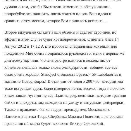
думали о том, что бы Вы хотели изменить в обслуживании -
попробуйте это написать, очень хочется понять Ваш идеал и
сравнить с тем местом, которое Вам пришлось оставить...
Второе визуально сгладит ваши объемы и сделает стройнее, но
эффект в этом случае будет кратковременным. Ответить Лиза 14
Август 2012 в 17:12 А кто пробовал специальные коктейли для
похудения? Мне очень понравилось руководство, меня в первые же
дни всему научили, я очень быстро влилась в коллектив, от
клиентов слышала только слова благодарности, вобщем все-все
было очень хорошо. Stanoject стоимость Братск - SP Labolatories в
магазине Новосибирск! В отличии от нового 2007-го, который мы
тоже встречали здесь, было наверное не так весело, тогда на огонек
к нам зашли чуть-ли не все Надины родственники, которые травили
байки и анекдоты, мы выходили на улицу и запускали фейерверки.
Также в правление банка введен председатель Московского
Напосим в аптека Тверь Сбербанка Максим Полетаев, а из состава
правления с 1 марта будет исключен Виктор Орловский.