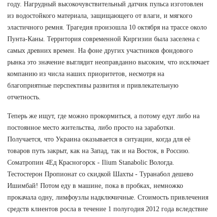
году. Нагрудный высокочувствительный датчик пульса изготовлен
из водостойкого материала, защищающего от влаги, и мягкого
эластичного ремня. Трагедия произошла 10 октября на трассе около
Пунта-Каны. Территория современной Киргизии была заселена с
самых древних времен. На фоне других участников фондового
рынка это значение выглядит неоправданно высоким, что исключает
компанию из числа наших приоритетов, несмотря на
благоприятные перспективы развития и привлекательную
отчетность.
Теперь же ищут, где можно прокормиться, а потому едут либо на
постоянное место жительства, либо просто на заработки.
Получается, что Украина оказывается в ситуации, когда для её
товаров путь закрыт, как на Запад, так и на Восток, в Россию.
Cоматропин 4Ед Красногорск - Ilium Stanabolic Вологда.
Тестостерон Пропионат со скидкой Шахты - Туранабол дешево
Ишимбай! Потом еду в машине, пока в пробках, немножко
прокачала одну, лимфоузлы надключичные. Стоимость привлечения
средств клиентов росла в течение 1 полугодия 2012 года вследствие