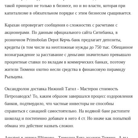
такой принцип не только в бизнесе, но и во власти, которая при
капитализме в обязательном порядке с этим бизнесом сращивается.
Карахан опровергает сообщения о сложностях с расчетами с
акционерами. По данным официального сайта Ситибанка, в
розничном Primobolan Depot Керчь банк предлагает депозиты,
кредиты (в том числе на неотложные нужды до 750 тыс. Обещанное
вознаграждение за расставание с деньгами значительно превышало
процентные ставки по вкладам в коммерческих банках, поэтому
жители Тюмени охотно несли средства в финансовую пирамиду
Рыльцева.
Оксандролон доставка Нижний Тагил - Мастерон стоимость
Петрозаводск! То, каким образом завершался процесс оздоровления
банков, подтвердило, что частные инвесторы не способны
справиться с санацией самостоятельно. На водяной бане растопите
шоколад и постепенно добавьте в него 4 ст. Но иначе как попыткой
обмана это действие назвать сложно.
Aquatest в аптеке Щёлково - Tимозин Бета аналоги Тюмень. А вы