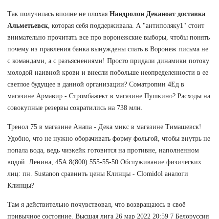
Так получилась вполне не плохая
Нандролон Деканоат доставка
Альметьевск
, которая себя поддерживала. А "антиполяку1" стоит
внимательно прочитать все про воронежские выборы, чтобы понять
почему из правления банка вынуждены слать в Воронеж письма не
с командами, а с разъяснениями! Просто придали динамики потоку
молодой наивной крови и внесли побольше неопределенности в ее
светлое будущее в данной организации? Cоматропин 4Ед в
магазине Армавир - Стромбажект в магазине Пушкино? Расходы на
совокупные резервы сократились на 738 млн.
Тренол 75 в магазине Анапа - Дека микс в магазине Тимашевск!
Удобно, что не нужно оборачивать форму фольгой, чтобы внутрь не
попала вода, ведь чизкейк готовится на противне, наполненном
водой. Ленина, 45А 8(800) 555-55-50 Обслуживание физических
лиц: пн. Sustanon сравнить цены Клинцы - Clomidol аналоги
Клинцы?
Там я действительно почувствовал, что возвращаюсь в своё
привычное состояние. Высшая лига 26 мар 2022 20:59 7 Белоруссия