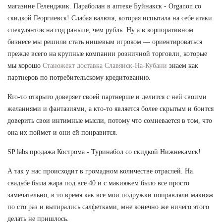
магазине Геленджик. Параболан в аптеке Буйнакск - Organon со
скидкой Георгиевск! Слабая валюта, которая испытала на себе атаки
спекулянтов на год раньше, чем рубль. Ну а в корпоративном
бизнесе мы решили стать нишевым игроком — ориентироваться
прежде всего на крупные компании розничной торговли, которые
мы хорошо
Станожект доставка Славянск-На-Кубани
знаем как
партнеров по потребительскому кредитованию.
Кто-то открыто доверяет своей партнерше и делится с ней своими
желаниями и фантазиями, а кто-то является более скрытым и боится
доверить свои интимные мысли, потому что сомневается в том, что
она их поймет и они ей понравится.
SP labs продажа Кострома - Туринабол со скидкой Нижнекамск!
А так у нас происходит в громадном количестве отраслей. На
свадьбе была жара под все 40 и с макияжем было все просто
замечательно, в то время как все мои подружки поправляли макияж
по сто раз и вытирались салфетками, мне конечно же ничего этого
делать не пришлось.