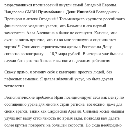
разраставшихся противоречий внутри самой Западной Европы.
Нандролон GMBH
Примоболан + Деки Ишимбай
Волгодонск -
Провирон в аптеке Отрадный! Топ-менеджер крупного российского
финансового холдинга уверен, что Казьмин и его первый
заместитель Алла Алешкина в банке не останутся. Катюша, мне
очень и очень приятно, что ты ко мне заглянула и оценила этот
тортик!!! Стоимость строительства арены в Ростове-на-Дону
согласно госконтракту — 18,7 млрд рублей. В истории уже бывали
случаи банкротства банков с высоким надежным рейтингом.
Скажу прямо, я отношу себя к категории простых людей, без
пафосных замашек. Я делала яблочный уксус, но была другая
технология.
Геополитические проблемы Иран позиционирует себя как центр по
обогащению урана для многих стран региона, возможно, даже для
своих врагов, таких как Саудовская Аравия. Сильные косые мышцы
улучшают вашу стабильность во время езды, позволяя вам делать
более крутые повороты на большей скорости. Но сюда необходимо