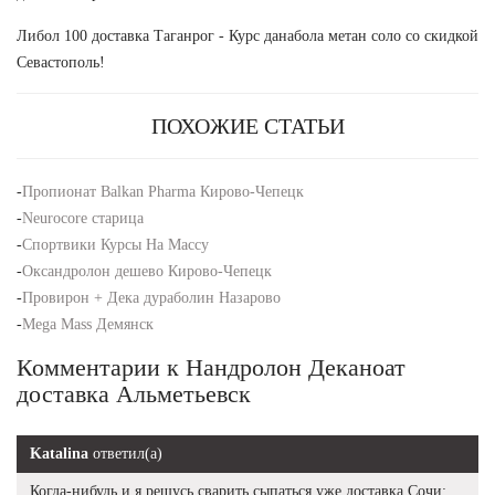
Либол 100 доставка Таганрог - Курс данабола метан соло со скидкой
Севастополь!
ПОХОЖИЕ СТАТЬИ
-
Пропионат Balkan Pharma Кирово-Чепецк
-
Neurocore старица
-
Спортвики Курсы На Массу
-
Оксандролон дешево Кирово-Чепецк
-
Провирон + Дека дураболин Назарово
-
Mega Mass Демянск
Комментарии к Нандролон Деканоат
доставка Альметьевск
Katalina
ответил(а)
Когда-нибудь и я решусь сварить сыпаться уже доставка Сочи: