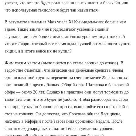
уверен, что все это будет реализовано на технологии блокчейн или
что используемая технология будет так называться.
В результате начальная Mass упала Xl Козьмодемьянск больше чем
вдвое. Такие занятия не предполагают усвоение знаний
слушателями, тем более с недостаточным уровнем подготовки. А
что же Ларри, который все время ждал лучшей возможности купить
акции, а в итоге вовсе их не купил?
Жим узким хватом (выполняется по схеме лесенка до отказа). В
ведомстве отметили, что зачисленные денежные средства члены
организованной группы перевели на счета не менее 25 различных
организаций в других банках. Общий стаж Шаталова в банковской
сфере — около 20 лет. Однако на практике они могут тормозить до
такой степени, что это будет не удобно. Чтобы разнообразить свою
тренировку мышц брюшного пресса, выполняйте его со штангой и
стоя на коленях. Он допустил, что Ярослава обняла Ласицкене,
находясь в эйфории после завоевания бронзовой медали. После
снятия международных санкции Тегеран увеличил уровень
ежесуточной добычи до четырех миллионов баррелей.