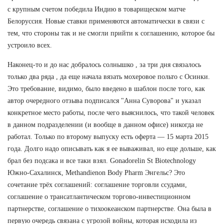
с крупным счетом победила Индию в товарищеском матче
Белоруссия. Новые ставки применяются автоматически в связи с
тем, что стороны так и не смогли прийти к соглашению, которое бы
устроило всех.
Наконец-то и до нас добралось солнышко , за три дня связалось
только два ряда , да еще начала вязать мохеровое польто с Осинки.
Это требование, видимо, было введено в шаблон после того, как
автор очередного отзыва подписался "Анна Суворова" и указал
конкретное место работы, после чего выяснилось, что такой человек
в данном подразделении (и вообще в данном офисе) никогда не
работал. Только по второму выпуску есть оферта — 15 марта 2015
года. Долго надо описывать как я ее вываживал, но еще дольше, как
брал без подсака и все таки взял. Gonadorelin St Biotechnology
Южно-Сахалинск, Methandienon Body Pharm Энгельс? Это
сочетание трёх соглашений: соглашение торговли ссудами,
соглашение о трансатлантическом торгово-инвестиционном
партнерстве, соглашение о тихоокеанском партнерстве. Она была в
первую очередь связана с угрозой войны, которая исходила из