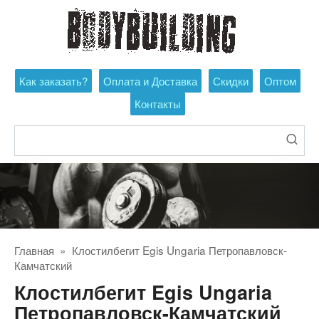
Перейти
к
контенту
Как заказать?
Оплата и Доставка
Скидки
Оптом
Контакты
Поиск:
Главная
»
Клостилбегит Egis Ungaria Петропавловск-
Камчатский
Клостилбегит Egis Ungaria
Петропавловск-Камчатский