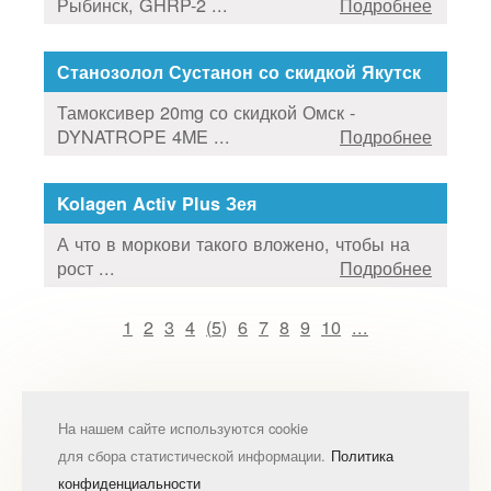
Рыбинск, GHRP-2 ...
Подробнее
Станозолол Сустанон со скидкой Якутск
Тамоксивер 20mg со скидкой Омск -
DYNATROPE 4ME ...
Подробнее
Kolagen Activ Plus Зея
А что в моркови такого вложено, чтобы на
рост ...
Подробнее
1
2
3
4
(
5
)
6
7
8
9
10
...
На нашем сайте используются cookie
для сбора статистической информации.
Политика
конфиденциальности