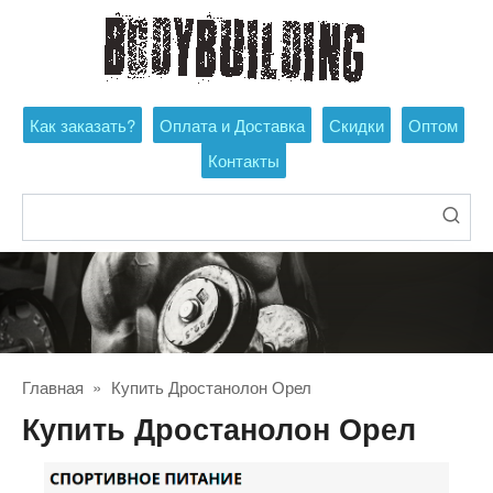
Перейти
к
контенту
Как заказать?
Оплата и Доставка
Скидки
Оптом
Контакты
Поиск:
Главная
»
Купить Дростанолон Орел
Купить Дростанолон Орел