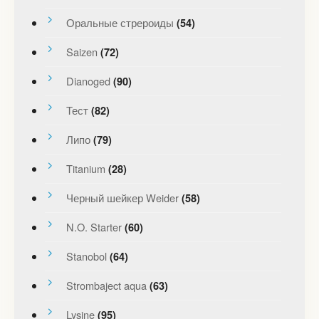
Оральные стрероиды
(54)
Saizen
(72)
Dianoged
(90)
Тест
(82)
Липо
(79)
Titanium
(28)
Черный шейкер Weider
(58)
N.O. Starter
(60)
Stanobol
(64)
Strombaject aqua
(63)
Lysine
(95)