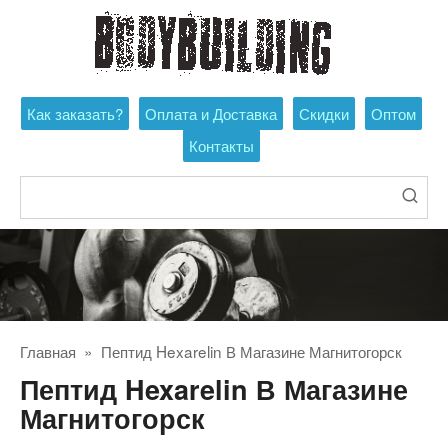
Перейти
к
контенту
Как заказать?
Оплата и Доставка
Скидки
Оптом
Контакты
Поиск:
Главная
»
Пептид Hexarelin В Магазине Магнитогорск
Пептид Hexarelin В Магазине
Магнитогорск